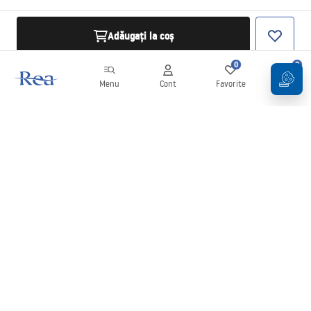
Adăugați la coș
0
0
Menu
Cont
Favorite
Coș
Buletin informativ
Fii la curent cu noutățile și promoțiile!
Conectați-vă
Introducând și confirmând datele dvs., sunteți de acord să primiți
newsletterul în conformitate cu termenii stabiliți în
Regulament
.