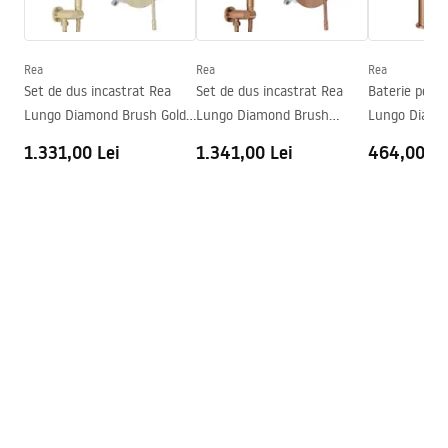
Inalime
165
mm
faucet.pdf
Tehnologia de acoperire
PVD
Diametru pentru conectare
3/8 țoli
Rea
Rea
Rea
Informații de siguranță
Set de dus incastrat Rea
Set de dus incastrat Rea
Baterie pent
Garantie
5 ani
Safety_Information_Faucets.pdf
Lungo Diamond Brush Gold
Lungo Diamond Brush
Lungo Diamo
+ BOX
Copper + BOX
Copper
1.331,00 Lei
1.341,00 Lei
464,00 Le