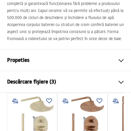
completă și garantează funcționarea fără probleme a produsului
pentru mulți ani. Capul ceramic vă va permite să efectuați până la
500.000 de cicluri de deschidere și închidere a fluxului de apă.
Acoperirea corpului bateriei cu straturi de crom conferă bateriei un
aspect unic și protejează împotriva coroziunii și a pătarii. Forma
frumoasă a robinetului se va potrivi perfect în orice decor de baie.
Propeties
Tip baterie
de lavoar
Descărcare fișiere (3)
Metodă de montaj
Montată pe blat
Culoare
Titan
Condiții de garanție
Tip de gura de scurgere
Fixă
Warranty_Terms_and_Conditions_Faucets_-_5.pdf
Material
Alamă
Lungimea gurii
100
mm
Instrucțiuni de asamblare