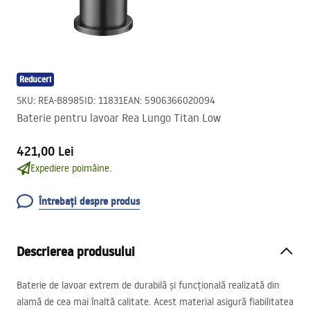
Reduceri
SKU
:
REA-B8985
ID
:
11831
EAN
:
5906366020094
Baterie pentru lavoar Rea Lungo Titan Low
421,00 Lei
Expediere poimâine.
Întrebați despre produs
Descrierea produsului
Baterie de lavoar extrem de durabilă și funcțională realizată din
alamă de cea mai înaltă calitate. Acest material asigură fiabilitatea