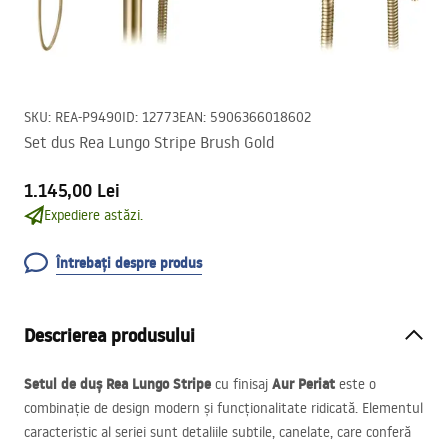
SKU
:
REA-P9490
ID
:
12773
EAN
:
5906366018602
Set dus Rea Lungo Stripe Brush Gold
1.145,00 Lei
Expediere astăzi.
Întrebați despre produs
Descrierea produsului
Setul de duș Rea Lungo Stripe
Aur Periat
cu finisaj
este o
combinație de design modern și funcționalitate ridicată. Elementul
caracteristic al seriei sunt detaliile subtile, canelate, care conferă