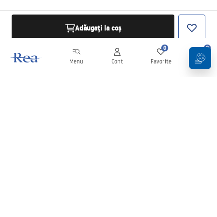
Adăugați la coș
0
0
Menu
Cont
Favorite
Coș
Buletin informativ
Fii la curent cu noutățile și promoțiile!
Conectați-vă
Introducând și confirmând datele dvs., sunteți de acord să primiți
newsletterul în conformitate cu termenii stabiliți în
Regulament
.