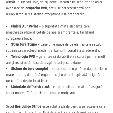
armăturii un stil unic, de bijuterie. Datorită utilizării tehnologiei
acoperire
PVD
avansate de
, setul se caracterizează prin
durabilitate și rezistență excepțională la deteriorare.
Finisaj Aur Periat
– o suprafață mată elegantă care
maschează eficient petele de apă și amprentele, facilitând
curățarea zilnică.
Structură Stripe
– canelurile unice de pe elementele setului
subliniază caracterul modern al băii și îmbunătățesc aderența.
Tehnologia
PVD
– garantează durabilitatea culorii pe mai mulți
ani și rezistență ridicată la zgârieturi și coroziune.
Sistem de baie complet
– setul include o pară de duș tip ploaie
mare, un duș de mână ergonomic și o baterie aplicată, asigurând
un confort deplin în utilizare.
Materiale de înaltă clasă
– corpul realizat din alamă asigură
funcționarea fără probleme timp de mulți ani.
Rea Lungo Stripe
Setul
este soluția ideală pentru persoanele care
caută o armătură durabilă și de efect, care va deveni un accent