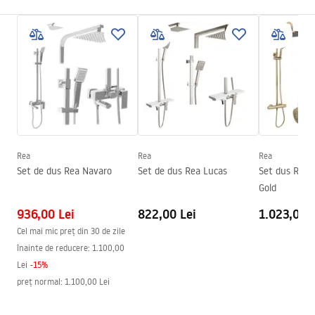
Dimensiune (usa x perete)
80
Culoare
Gold
Tip cabina
Walk-in
Culoare sticla
Transparent 8mm
Seria
Aero
Inaltime (mm)
1950
mm
Rea
Rea
Rea
Directie cabina
Universal
Set de dus Rea Navaro
Set de dus Rea Lucas
Set dus Rea 
Garantie
24 luni
Gold
936,00 Lei
822,00 Lei
1.023,00 L
Cel mai mic preț din 30 de zile
înainte de reducere:
1.100,00
Lei
-
15
%
preț normal
:
1.100,00 Lei