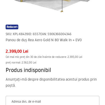
Reduceri
SKU
:
KPL-K8439
ID
:
6557
EAN
:
5906366004346
Panou de duș Rea Aero Gold N 80 Walk In + EVO
2.399,00 Lei
Cel mai mic preț din 30 de zile înainte de reducere:
2.395,00 Lei
preț normal
:
2.562,00 Lei
Produs indisponibil
Anunțați-mă despre disponibilitatea acestui produs prin
poștă.
Adresa dvs. de e-mail