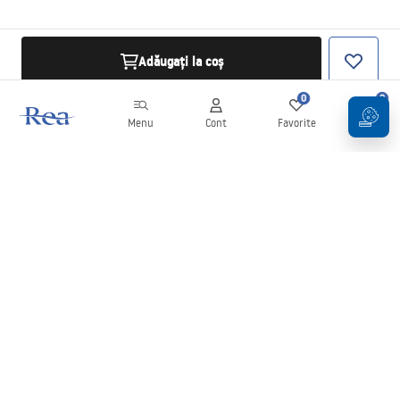
Adăugați la coș
0
0
Menu
Cont
Favorite
Coș
Buletin informativ
Fii la curent cu noutățile și promoțiile!
Conectați-vă
Introducând și confirmând datele dvs., sunteți de acord să primiți