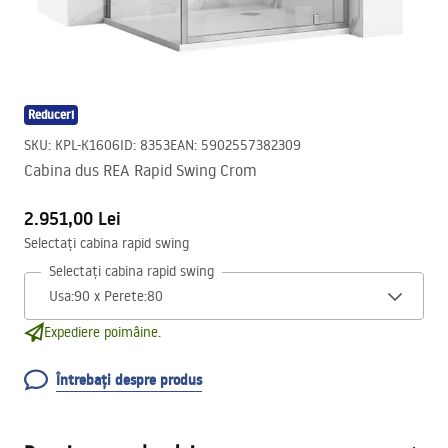
Reduceri
SKU
:
KPL-K1606
ID
:
8353
EAN
:
5902557382309
Cabina dus REA Rapid Swing Crom
2.951,00 Lei
Selectați cabina rapid swing
Selectați cabina rapid swing
Expediere poimâine.
Întrebați despre produs