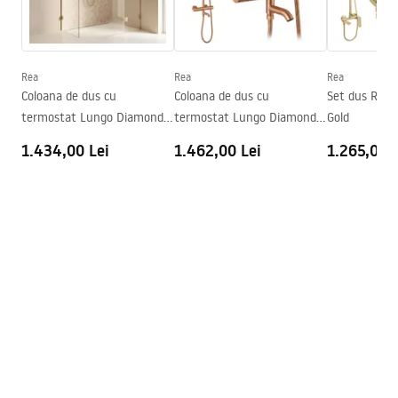
Tip de deschidere
Batanta
Montaj
de cada sau de podea
Inaltime (mm)
1950
mm
Rea
Rea
Rea
Directie cabina
Universal
Coloana de dus cu
Coloana de dus cu
Set dus Rea 
Garantie
24 luni
termostat Lungo Diamond
termostat Lungo Diamond
Gold
Gold Brush
Copper Brush
Acoperire Easy Clean
Da
1.434,00 Lei
1.462,00 Lei
1.265,00 L