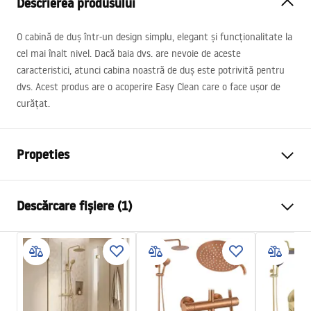
Descrierea produsului
O cabină de duș într-un design simplu, elegant și funcționalitate la
cel mai înalt nivel. Dacă baia dvs. are nevoie de aceste
caracteristici, atunci cabina noastră de duș este potrivită pentru
dvs. Acest produs are o acoperire Easy Clean care o face ușor de
curățat.
Propeties
Dimensiune (usa x perete)
90x90 cm, 100x100 cm,
Descărcare fișiere (1)
90x80 cm, 90x100 cm,
100x80 cm, 100x90 cm
Culoare
Crom
shower manual
Tip cabina
De colt
shower manual.pdf
Culoare sticla
Transparent 6mm