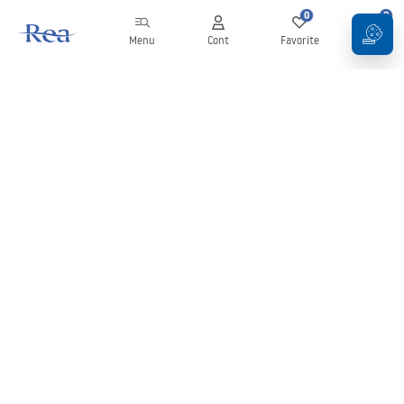
0
0
Menu
Cont
Favorite
Coș
Buletin informativ
Fii la curent cu noutățile și promoțiile!
Conectați-vă
Introducând și confirmând datele dvs., sunteți de acord să primiți
newsletterul în conformitate cu termenii stabiliți în
Regulament
.