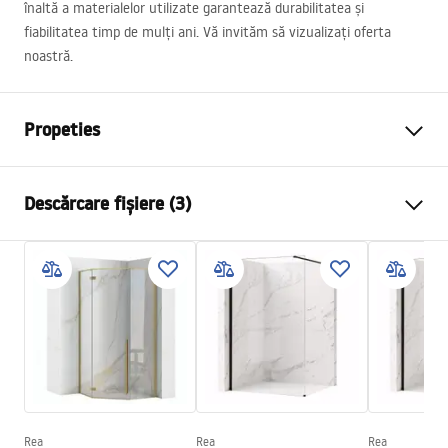
înaltă a materialelor utilizate garantează durabilitatea și
fiabilitatea timp de mulți ani. Vă invităm să vizualizați oferta
noastră.
Propeties
Culoare
Titan
Descărcare fișiere (3)
Material
Alamă, ABS
Tip baterie
Termostatată
Informații de siguranță
Metodă de montaj
Suprafaţă
Safety_Information_Shower_set.pdf
Reglare înălțime
Da Nu
Înălțime min.
800
mm
Condiții de garanție
Înălțime max.
800
mm
Warranty_Terms_and_Conditions_Faucets_-_5.pdf
Pipa cadă
Da, fixă
Reglare a presiunii
Da Nu
Rea
Rea
Rea