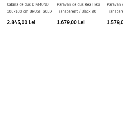
Instrucțiuni de asamblare
Cabina de dus DIAMOND
Paravan de dus Rea Flexi
Paravan de d
Sistem Anti-Calc
Da
shower_set.pdf
100x100 cm BRUSH GOLD
Transparent / Black 80
Transparent 
Tehnologia de acoperire
PVD
2.845,00 Lei
1.679,00 Lei
1.579,00 L
Distanța dintre racorduri
150
mm
Garantie
24 luni