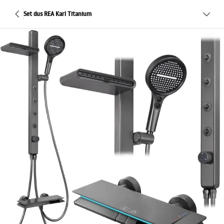
Set dus REA Karl Titanium