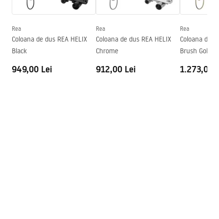
Instrukcja montażu
Inaltime (mm)
2000
mm
Instrukcja montażu kabiny Atlas.pdf
Directie cabina
Stang sau drept
Rea
Rea
Rea
Coloana de dus REA HELIX
Coloana de dus REA HELIX
Coloana de d
Garantie
24 luni
Black
Chrome
Brush Gold
Acoperire Easy Clean
Da , pe o parte a geamului
949,00 Lei
912,00 Lei
1.273,00 L