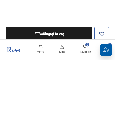
Adăugați la coș
0
0
Menu
Cont
Favorite
Coș
Buletin informativ
Fii la curent cu noutățile și promoțiile!
Conectați-vă