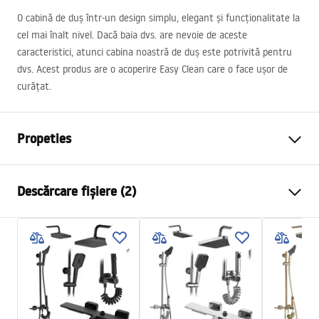
O cabină de duș într-un design simplu, elegant și funcționalitate la
cel mai înalt nivel. Dacă baia dvs. are nevoie de aceste
caracteristici, atunci cabina noastră de duș este potrivită pentru
dvs. Acest produs are o acoperire Easy Clean care o face ușor de
curățat.
Propeties
Dimensiune (usa x perete)
120x100 cm
Descărcare fișiere (2)
Culoare
Crom
Tip cabina
De colt
Warunki bezpieczeństwa
Culoare sticla
Transparent 6mm
WARUNKI BEZPIECZENSTWA KABINY DRZWI
Tip de deschidere
Batanta
PARAWANY.pdf
Seria
Atlas
Montaj
de cada sau de podea