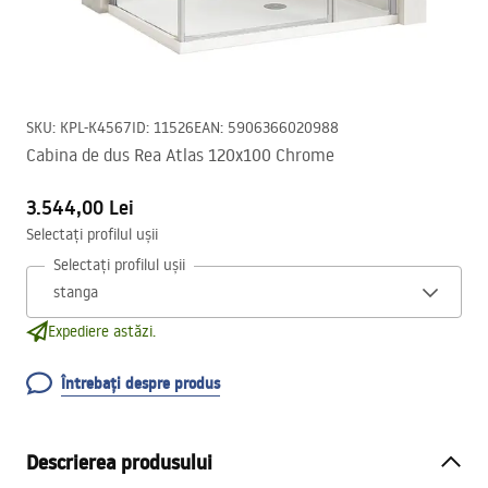
SKU
:
KPL-K4567
ID
:
11526
EAN
:
5906366020988
Cabina de dus Rea Atlas 120x100 Chrome
3.544,00 Lei
Selectați profilul ușii
Selectați profilul ușii
Expediere astăzi.
Întrebați despre produs
Descrierea produsului