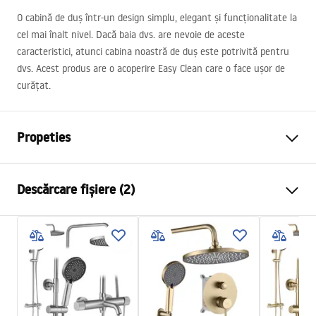
O cabină de duș într-un design simplu, elegant și funcționalitate la
cel mai înalt nivel. Dacă baia dvs. are nevoie de aceste
caracteristici, atunci cabina noastră de duș este potrivită pentru
dvs. Acest produs are o acoperire Easy Clean care o face ușor de
curățat.
Propeties
Dimensiune (usa x perete)
120x100 cm
Descărcare fișiere (2)
Culoare
Auriu periat
Tip cabina
De colt
Warunki bezpieczeństwa
Culoare sticla
Transparent 6mm
WARUNKI BEZPIECZENSTWA KABINY DRZWI
Tip de deschidere
Batanta
PARAWANY.pdf
Seria
Atlas
Montaj
de cada sau de podea