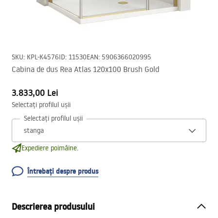
SKU
:
KPL-K4576
ID
:
11530
EAN
:
5906366020995
Cabina de dus Rea Atlas 120x100 Brush Gold
3.833,00 Lei
Selectați profilul ușii
Selectați profilul ușii
Expediere poimâine.
Întrebați despre produs
Descrierea produsului