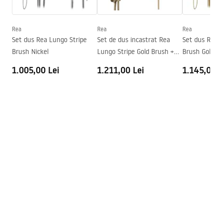
Instrukcja montażu
Inaltime (mm)
2000
mm
Instrukcja montażu kabiny Atlas.pdf
Directie cabina
Stang sau drept
Rea
Rea
Rea
Set dus Rea Lungo Stripe
Set de dus incastrat Rea
Set dus Rea 
Garantie
24 luni
Brush Nickel
Lungo Stripe Gold Brush +
Brush Gold
Acoperire Easy Clean
Da , pe o parte a geamului
BOX
1.005,00 Lei
1.211,00 Lei
1.145,00 L