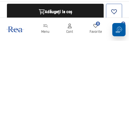
Adăugați la coș
0
0
Menu
Cont
Favorite
Coș
Buletin informativ
Fii la curent cu noutățile și promoțiile!
Conectați-vă
Introducând și confirmând datele dvs., sunteți de acord să primiți
newsletterul în conformitate cu termenii stabiliți în
Regulament
.