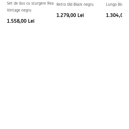
Instrukcja montażu
Set de dus cu scurgere Rea
Retro Old Black negru
Lungo Black 
Instrukcja_Hugo_double_PL.pdf
Acoperire Easy Clean
Da , pe o parte a geamului
Vintage negru
1.279,00 Lei
1.304,00 
1.558,00 Lei