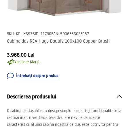
SKU
:
KPL-K6976
ID
:
11730
EAN
:
5906366023057
Cabina dus REA Hugo Double 100x100 Copper Brush
3.968,00 Lei
Expediere Marți.
Întrebați despre produs
Descrierea produsului
O cabină de duș într-un design simplu, elegant și funcționalitate la
cel mai înalt nivel. Dacă baia dvs. are nevoie de aceste
caracteristici, atunci cabina noastră de duș este potrivită pentru