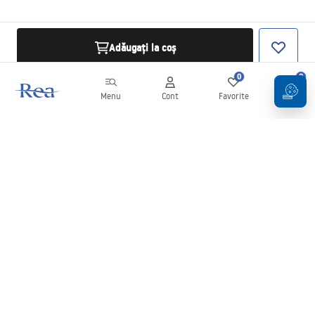
Adăugați la coș
0
0
Menu
Cont
Favorite
Coș
Buletin informativ
Fii la curent cu noutățile și promoțiile!
Conectați-vă
Introducând și confirmând datele dvs., sunteți de acord să primiți