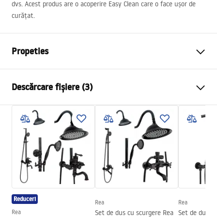
dvs. Acest produs are o acoperire Easy Clean care o face ușor de
curățat.
Propeties
Dimensiune (usa x usa)
100x100
Descărcare fișiere (3)
Culoare
Cupru periat
Tip cabina
De colt
shower manual
Culoare sticla
bronz fumuriu 6mm
shower manual.pdf
Tip de deschidere
Batanta pe ambele părți
Seria
Hugo
Warunki bezpieczeństwa
Montaj
de cada sau de podea
WARUNKI BEZPIECZENSTWA KABINY DRZWI
Inaltime (mm)
2005
mm
PARAWANY.pdf
Reduceri
Directie cabina
Universal
Rea
Rea
Rea
Set de dus cu scurgere Rea
Set de dus in
Garantie
24 luni