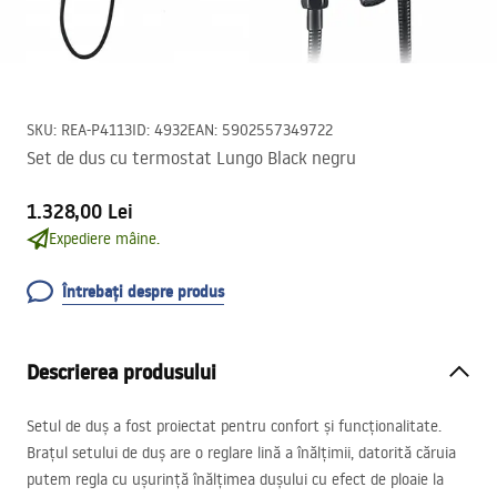
SKU
:
REA-P4113
ID
:
4932
EAN
:
5902557349722
Set de dus cu termostat Lungo Black negru
1.328,00 Lei
Expediere mâine.
Întrebați despre produs
Descrierea produsului
Setul de duș a fost proiectat pentru confort și funcționalitate.
Brațul setului de duș are o reglare lină a înălțimii, datorită căruia
putem regla cu ușurință înălțimea dușului cu efect de ploaie la