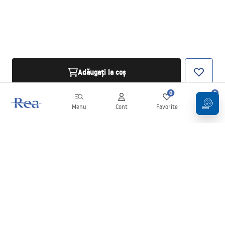
Adăugați la coș
0
0
Menu
Cont
Favorite
Coș
Buletin informativ
Fii la curent cu noutățile și promoțiile!