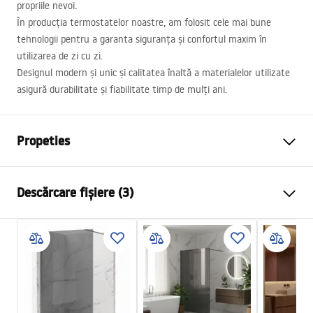
propriile nevoi.
În producția termostatelor noastre, am folosit cele mai bune
tehnologii pentru a garanta siguranța și confortul maxim în
utilizarea de zi cu zi.
Designul modern și unic și calitatea înaltă a materialelor utilizate
asigură durabilitate și fiabilitate timp de mulți ani.
Propeties
Culoare
Negru
Descărcare fișiere (3)
Material
Alamă, ABS
Tip baterie
Termostatată
Informații de siguranță
Metodă de montaj
Suprafaţă
Safety_Information_Shower_set.pdf
Reglare înălțime
Da
Înălțime min.
820
mm
Condiții de garanție
Înălțime max.
1170
mm