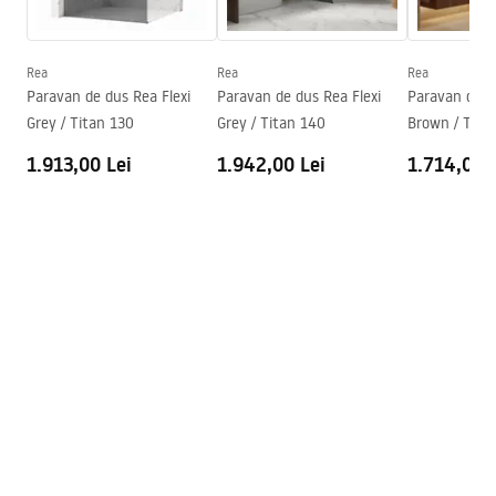
Warranty_Terms_and_Conditions_Faucets_-_5.pdf
Pipa cadă
Da, pivotantă
Reglare a presiunii
Da
Rea
Rea
Rea
Instrucțiuni de asamblare
Paravan de dus Rea Flexi
Paravan de dus Rea Flexi
Paravan de d
Sistem Anti-Calc
Da
shower_set.pdf
Grey / Titan 130
Grey / Titan 140
Brown / Tita
Tehnologia de acoperire
Electroplating
1.913,00 Lei
1.942,00 Lei
1.714,00 
Distanța dintre racorduri
150
mm
Garantie
24 luni