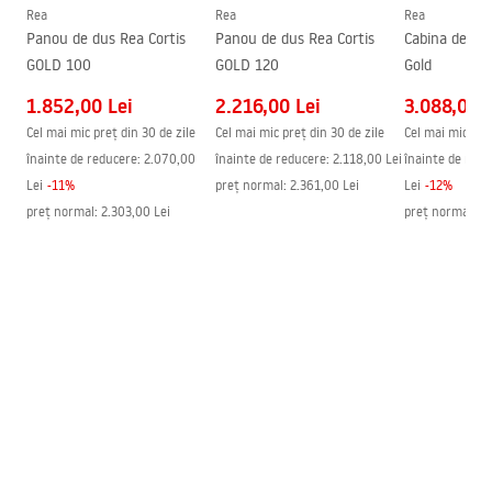
Instrucțiuni de asamblare
Rea
Rea
Rea
Tehnologia de acoperire
PVD
shower_set.pdf
Panou de dus Rea Cortis
Panou de dus Rea Cortis
Cabina de du
Distanța dintre racorduri
150
mm
GOLD 100
GOLD 120
Gold
Garantie
24 luni
1.852,00 Lei
2.216,00 Lei
3.088,00 L
Cel mai mic preț din 30 de zile
Cel mai mic preț din 30 de zile
Cel mai mic preț
înainte de reducere:
2.070,00
înainte de reducere:
2.118,00 Lei
înainte de redu
Lei
-
11
%
preț normal
:
2.361,00 Lei
Lei
-
12
%
preț normal
:
2.303,00 Lei
preț normal
:
3.