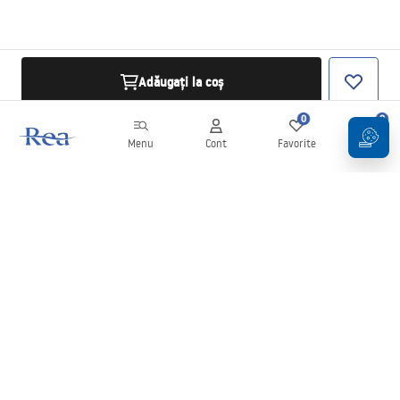
Adăugați la coș
0
0
Menu
Cont
Favorite
Coș
Buletin informativ
Fii la curent cu noutățile și promoțiile!
Conectați-vă