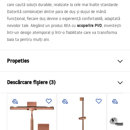
care caută soluții durabile, realizate la cele mai înalte standarde.
Datorită combinației dintre para de duș și dușul de mână
funcțional, fiecare duș devine o experiență confortabilă, adaptată
acoperire
PVD
nevoilor tale. Alegând un produs
REA
cu
, investești
într-un design atemporal și într-o fiabilitate care va transforma
baia ta pentru mulți ani.
Propeties
Culoare
Oțel periat
Descărcare fișiere (3)
Material
Alamă, ABS
Tip baterie
Monocomandă
Informații de siguranță
Metodă de montaj
Suprafaţă
Safety_Information_Shower_set.pdf
Reglare înălțime
Da
Înălțime min.
740
mm
Condiții de garanție