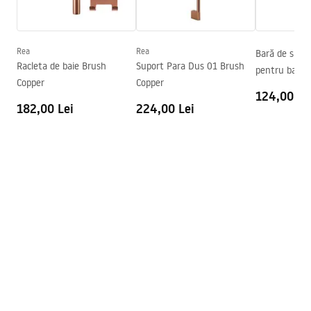
Înălțime max.
1240
mm
Warranty_Terms_and_Conditions_Faucets_-_5.pdf
Pipa cadă
Nu
Reglare a presiunii
Da
Rea
Rea
Bară de sprij
Instrucțiuni de asamblare
Racleta de baie Brush
Suport Para Dus 01 Brush
pentru baie
Sistem Anti-Calc
Da
shower_set.pdf
Copper
Copper
Tehnologia de acoperire
PVD
124,00 Le
182,00 Lei
224,00 Lei
Distanța dintre racorduri
150
mm
Garantie
24 luni