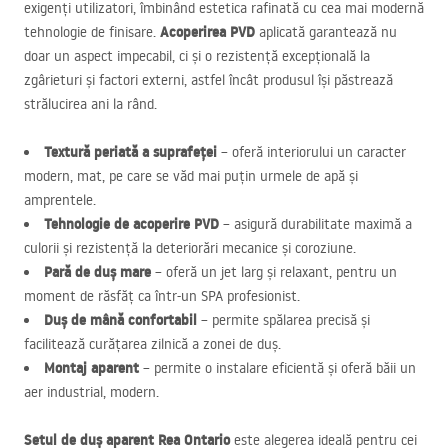
exigenți utilizatori, îmbinând estetica rafinată cu cea mai modernă
Acoperirea
PVD
tehnologie de finisare.
aplicată garantează nu
doar un aspect impecabil, ci și o rezistență excepțională la
zgârieturi și factori externi, astfel încât produsul își păstrează
strălucirea ani la rând.
Textură periată a suprafeței
– oferă interiorului un caracter
modern, mat, pe care se văd mai puțin urmele de apă și
amprentele.
Tehnologie de acoperire
PVD
– asigură durabilitate maximă a
culorii și rezistență la deteriorări mecanice și coroziune.
Pară de duș mare
– oferă un jet larg și relaxant, pentru un
moment de răsfăț ca într-un
SPA
profesionist.
Duș de mână confortabil
– permite spălarea precisă și
facilitează curățarea zilnică a zonei de duș.
Montaj aparent
– permite o instalare eficientă și oferă băii un
aer industrial, modern.
Setul de duș aparent Rea Ontario
este alegerea ideală pentru cei