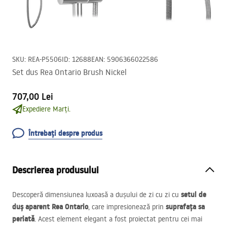
SKU
:
REA-P5506
ID
:
12688
EAN
:
5906366022586
Set dus Rea Ontario Brush Nickel
707,00 Lei
Expediere Marți.
Întrebați despre produs
Descrierea produsului
setul de
Descoperă dimensiunea luxoasă a dușului de zi cu zi cu
duș aparent Rea Ontario
suprafața sa
, care impresionează prin
periată
. Acest element elegant a fost proiectat pentru cei mai