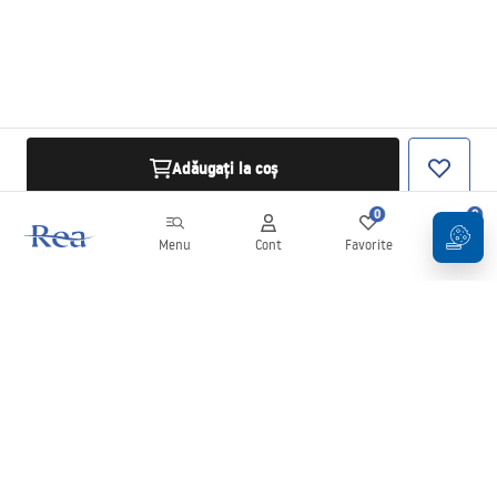
Adăugați la coș
0
0
Menu
Cont
Favorite
Coș
Buletin informativ
Fii la curent cu noutățile și promoțiile!