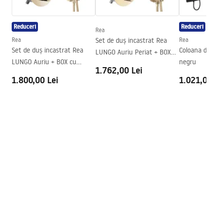
Seria
Aero
Inaltime (mm)
1950
mm
Reduceri
Reduceri
Rea
Directie cabina
Universal
Rea
Set de duș incastrat Rea
Rea
Garantie
24 luni
Set de duș incastrat Rea
Coloana de d
LUNGO Auriu Periat + BOX
LUNGO Auriu + BOX cu
negru
cu termostat
1.762,00 Lei
Termostat
1.800,00 Lei
1.021,00 L