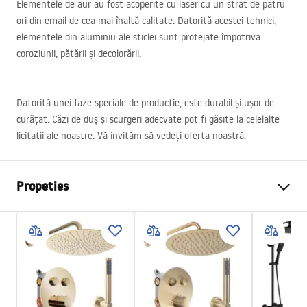
Elementele de aur au fost acoperite cu laser cu un strat de patru
ori din email de cea mai înaltă calitate. Datorită acestei tehnici,
elementele din aluminiu ale sticlei sunt protejate împotriva
coroziunii, pătării și decolorării.
Datorită unei faze speciale de producție, este durabil și ușor de
curățat. Căzi de duș și scurgeri adecvate pot fi găsite la celelalte
licitații ale noastre. Vă invităm să vedeți oferta noastră.
Propeties
Dimensiune (usa x perete)
90
Culoare
Gold
Tip cabina
Walk-in
Culoare sticla
Transparent 8mm