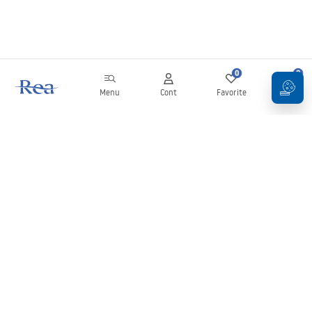
0
0
Menu
Cont
Favorite
Coș
Buletin informativ
Fii la curent cu noutățile și promoțiile!
Conectați-vă
Introducând și confirmând datele dvs., sunteți de acord să primiți