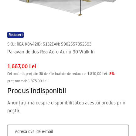
Reduceri
SKU
:
REA-K8442
ID
:
5132
EAN
:
5902557352593
Paravan de dus Rea Aero Auriu 90 Walk In
1.667,00 Lei
-
8
%
Cel mai mic preț din 30 de zile înainte de reducere:
1.810,00 Lei
preț normal
:
1.875,00 Lei
Produs indisponibil
Anunțați-mă despre disponibilitatea acestui produs prin
poștă.
Adresa dvs. de e-mail