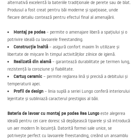
alternativă excelentă la bateriile tradiționale de perete sau de blat.
Produsul a fost creat pentru băi moderne și spațioase, unde
fiecare detaliu contează pentru efectul final al amenajării.
Montaj pe podea
– permite o amenajare liberă a spațiului și o
potrivire ideală cu lavoarele freestanding.
Construcție înaltă
– asigură confort maxim în utilizare și
libertate de mișcare în timpul activităților zilnice de igienă.
Realizată din alamă
– garantează durabilitate pe termen lung,
rezistență la coroziune și fiabilitate.
Cartuș ceramic
– permite reglarea lină și precisă a debitului și
temperaturii apei.
Profil de design
– linia suplă a seriei Lungo conferă interiorului
lejeritate și subliniază caracterul prestigios al băii.
Bateria de lavoar cu montaj pe podea Rea Lungo
este alegerea
ideală pentru cei care doresc să depășească tiparele și să introducă
un aer modern în locuință. Datorită formei sale unice, se
potrivește perfect cu lavoarele freestanding, creând un ansamblu