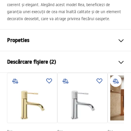
coerent și elegant. Alegând acest model Rea, beneficiezi de
garanția unei execuții de cea mai înaltă calitate și de un element
decorativ deosebit, care va atrage privirea fiecărui oaspete.
Propeties
Tip baterie
de lavoar
Descărcare fișiere (2)
Metodă de montaj
Montată pe podea
Culoare
Negru
Instrucțiuni de asamblare
Tip de gura de scurgere
Mobilă
Faucet.pdf
Material
Alamă
Lungimea gurii
200
mm
Condiții de garanție
Inalime
1075
mm
Warranty_Terms_and_Conditions_Faucets_-_5.pdf
Tehnologia de acoperire
Electroplating
Diametru pentru conectare
3/8 țoli