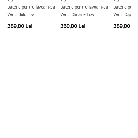
Rea
Rea
Rea
Baterie pentru lavoar Rea
Baterie pentru lavoar Rea
Baterie pent
Garantie
5 ani
Venti Gold Low
Venti Chrome Low
Venti Copper
389,00 Lei
360,00 Lei
389,00 Le