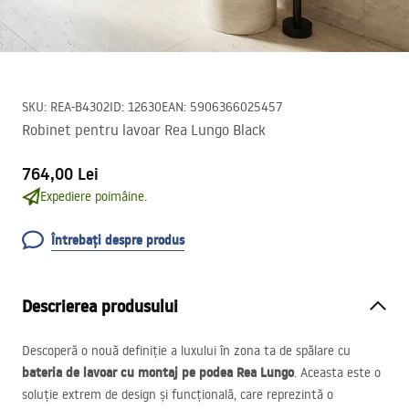
SKU
:
REA-B4302
ID
:
12630
EAN
:
5906366025457
Robinet pentru lavoar Rea Lungo Black
764,00 Lei
Expediere poimâine.
Întrebați despre produs
Descrierea produsului
Descoperă o nouă definiție a luxului în zona ta de spălare cu
bateria de lavoar cu montaj pe podea Rea Lungo
. Aceasta este o
soluție extrem de design și funcțională, care reprezintă o