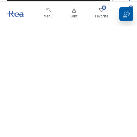
0
0
Menu
Cont
Favorite
Coș
Buletin informativ
Fii la curent cu noutățile și promoțiile!
Conectați-vă
Introducând și confirmând datele dvs., sunteți de acord să primiți
newsletterul în conformitate cu termenii stabiliți în
Regulament
.