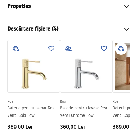
Propeties
Tip baterie
de lavoar
Descărcare fișiere (4)
Metodă de montaj
Montată pe blat
Culoare
De aur
Condiții de garanție
Tip de gura de scurgere
Fixă
Warranty_Terms_and_Conditions_Faucets_-_5.pdf
Material
Alamă
Lungimea gurii
130
mm
Instrucțiuni de asamblare
Inalime
190
mm
faucet.pdf
Tehnologia de acoperire
PVD
Diametru pentru conectare
3/8 țoli
Rea
Rea
Rea
Informații de siguranță
Baterie pentru lavoar Rea
Baterie pentru lavoar Rea
Baterie pent
Garantie
5 ani
Safety_Information_Faucets.pdf
Venti Gold Low
Venti Chrome Low
Venti Copper
389,00 Lei
360,00 Lei
389,00 Le
Pielęgnacja