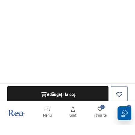
Adăugați la coș
0
0
Menu
Cont
Favorite
Coș