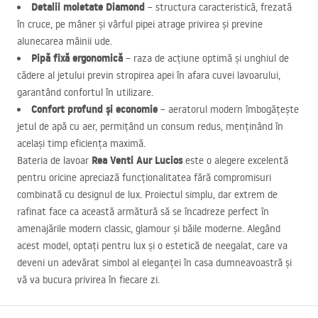
Detalii moletate Diamond
– structura caracteristică, frezată
în cruce, pe mâner și vârful pipei atrage privirea și previne
alunecarea mâinii ude.
Pipă fixă ergonomică
– raza de acțiune optimă și unghiul de
cădere al jetului previn stropirea apei în afara cuvei lavoarului,
garantând confortul în utilizare.
Confort profund și economie
– aeratorul modern îmbogățește
jetul de apă cu aer, permițând un consum redus, menținând în
același timp eficiența maximă.
Rea Venti Aur Lucios
Bateria de lavoar
este o alegere excelentă
pentru oricine apreciază funcționalitatea fără compromisuri
combinată cu designul de lux. Proiectul simplu, dar extrem de
rafinat face ca această armătură să se încadreze perfect în
amenajările modern classic, glamour și băile moderne. Alegând
acest model, optați pentru lux și o estetică de neegalat, care va
deveni un adevărat simbol al eleganței în casa dumneavoastră și
vă va bucura privirea în fiecare zi.