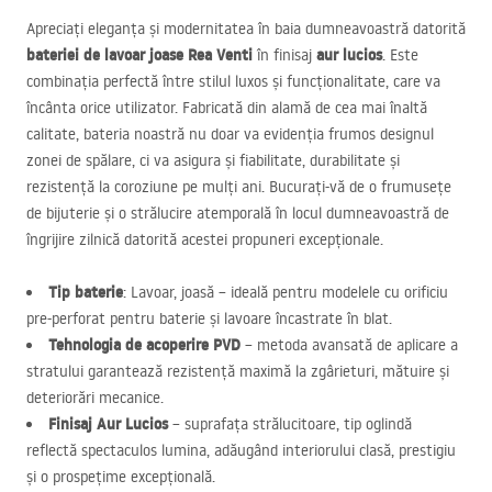
Apreciați eleganța și modernitatea în baia dumneavoastră datorită
bateriei de lavoar joase Rea Venti
aur lucios
în finisaj
. Este
combinația perfectă între stilul luxos și funcționalitate, care va
încânta orice utilizator. Fabricată din alamă de cea mai înaltă
calitate, bateria noastră nu doar va evidenția frumos designul
zonei de spălare, ci va asigura și fiabilitate, durabilitate și
rezistență la coroziune pe mulți ani. Bucurați-vă de o frumusețe
de bijuterie și o strălucire atemporală în locul dumneavoastră de
îngrijire zilnică datorită acestei propuneri excepționale.
Tip baterie
: Lavoar, joasă – ideală pentru modelele cu orificiu
pre-perforat pentru baterie și lavoare încastrate în blat.
Tehnologia de acoperire
PVD
– metoda avansată de aplicare a
stratului garantează rezistență maximă la zgârieturi, mătuire și
deteriorări mecanice.
Finisaj Aur Lucios
– suprafața strălucitoare, tip oglindă
reflectă spectaculos lumina, adăugând interiorului clasă, prestigiu
și o prospețime excepțională.