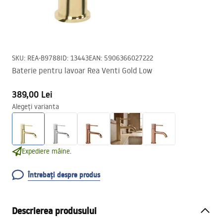
SKU
:
REA-B9788
ID
:
13443
EAN
:
5906366027222
Baterie pentru lavoar Rea Venti Gold Low
389,00 Lei
Alegeți varianta
Expediere mâine.
Întrebați despre produs
Descrierea produsului