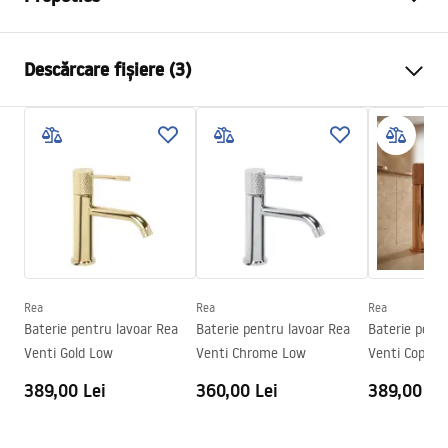
Tip baterie
de lavoar
Descărcare fișiere (3)
Metodă de montaj
Montată pe blat
Culoare
Crom
Condiții de garanție
Tip de gura de scurgere
Fixă
Warranty_Terms_and_Conditions_Faucets_-_5.pdf
Material
Alamă
Lungimea gurii
130
mm
Instrucțiuni de asamblare
Inalime
190
mm
faucet.pdf
Tehnologia de acoperire
Chrome plating
Diametru pentru conectare
3/8 țoli
Rea
Rea
Rea
Informații de siguranță
Baterie pentru lavoar Rea
Baterie pentru lavoar Rea
Baterie pent
Garantie
5 ani
Safety_Information_Faucets.pdf
Venti Gold Low
Venti Chrome Low
Venti Copper
389,00 Lei
360,00 Lei
389,00 Le