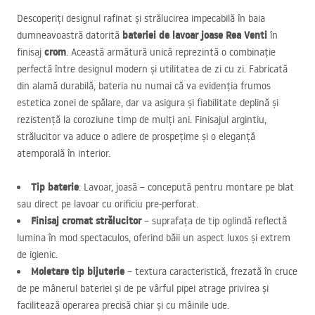
Descoperiți designul rafinat și strălucirea impecabilă în baia
bateriei de lavoar joase Rea Venti
dumneavoastră datorită
în
crom
finisaj
. Această armătură unică reprezintă o combinație
perfectă între designul modern și utilitatea de zi cu zi. Fabricată
din alamă durabilă, bateria nu numai că va evidenția frumos
estetica zonei de spălare, dar va asigura și fiabilitate deplină și
rezistență la coroziune timp de mulți ani. Finisajul argintiu,
strălucitor va aduce o adiere de prospețime și o eleganță
atemporală în interior.
Tip baterie
: Lavoar, joasă – concepută pentru montare pe blat
sau direct pe lavoar cu orificiu pre-perforat.
Finisaj cromat strălucitor
– suprafața de tip oglindă reflectă
lumina în mod spectaculos, oferind băii un aspect luxos și extrem
de igienic.
Moletare tip bijuterie
– textura caracteristică, frezată în cruce
de pe mânerul bateriei și de pe vârful pipei atrage privirea și
facilitează operarea precisă chiar și cu mâinile ude.