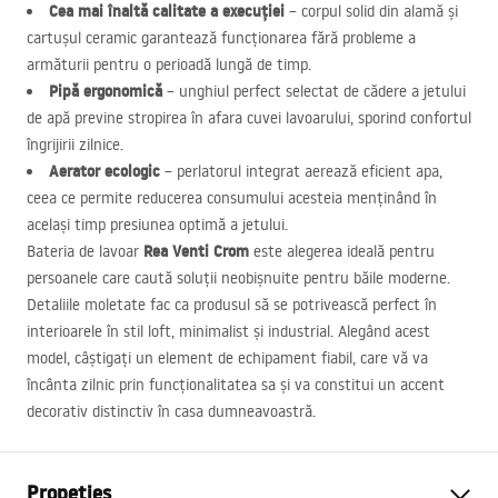
Cea mai înaltă calitate a execuției
– corpul solid din alamă și
cartușul ceramic garantează funcționarea fără probleme a
armăturii pentru o perioadă lungă de timp.
Pipă ergonomică
– unghiul perfect selectat de cădere a jetului
de apă previne stropirea în afara cuvei lavoarului, sporind confortul
îngrijirii zilnice.
Aerator ecologic
– perlatorul integrat aerează eficient apa,
ceea ce permite reducerea consumului acesteia menținând în
același timp presiunea optimă a jetului.
Rea Venti Crom
Bateria de lavoar
este alegerea ideală pentru
persoanele care caută soluții neobișnuite pentru băile moderne.
Detaliile moletate fac ca produsul să se potrivească perfect în
interioarele în stil loft, minimalist și industrial. Alegând acest
model, câștigați un element de echipament fiabil, care vă va
încânta zilnic prin funcționalitatea sa și va constitui un accent
decorativ distinctiv în casa dumneavoastră.
Propeties