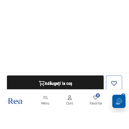
Adăugați la coș
0
0
Menu
Cont
Favorite
Coș
Buletin informativ