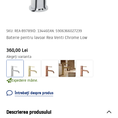
SKU
:
REA-B9789
ID
:
13446
EAN
:
5906366027239
Baterie pentru lavoar Rea Venti Chrome Low
360,00 Lei
Alegeți varianta
Expediere mâine.
Întrebați despre produs
Descrierea produsului