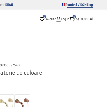
REA5
Română / RON
Blog
ere:
0
0
0,00 Lei
Favorite
Log in
Coș
:
06366027543
aterie de culoare