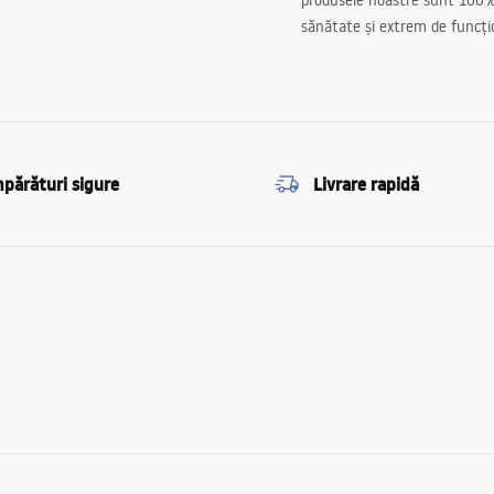
produsele noastre sunt 100%
sănătate și extrem de funcți
părături sigure
Livrare rapidă