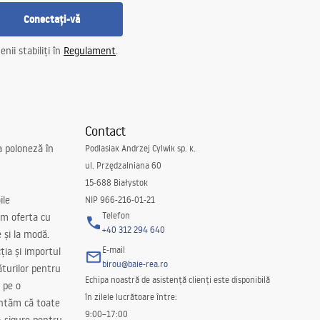
Conectați-vă
nii stabiliți în
Regulament
.
Contact
a poloneză în
Podlasiak Andrzej Cylwik sp. k.
ul. Przędzalniana 60
15-688 Białystok
ile
NIP 966-216-01-21
Telefon
m oferta cu
+40 312 294 640
e și la modă.
E-mail
ția și importul
birou@baie-rea.ro
ăturilor pentru
Echipa noastră de asistență clienți este disponibilă
 pe o
în zilele lucrătoare între:
antăm că toate
9:00–17:00