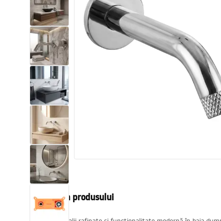
Vase WC si Bideuri
Lavoare
Cazi cu paravane
Baterii sanitare
Dusuri
Bucatarie
Accesorii și mobilier pentru baie
Descrierea produsului