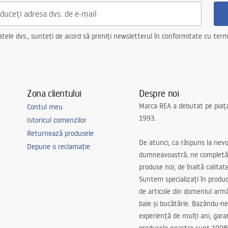
ele dvs., sunteți de acord să primiți newsletterul în conformitate cu terme
Zona clientului
Despre noi
Marca REA a debutat pe piaț
Contul meu
1993.
Istoricul comenzilor
Returnează produsele
De atunci, ca răspuns la nevo
Depune o reclamație
dumneavoastră, ne completă
produse noi, de înaltă calitat
Suntem specializați în produc
de articole din domeniul arm
baie și bucătărie. Bazându-ne
experiență de mulți ani, gar