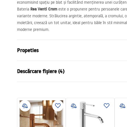
economisind spațiu pe blat și facilitând menținerea unei curățeni
Rea Venti Crom
Bateria
este o propunere pentru persoanele care 
variante moderne. Strălucirea argintie, atemporală, a cromului,
moletării, creează un tot unitar, ideal pentru băile în stil minimal
moderne premium.
Propeties
Tip baterie
de lavoar
Descărcare fișiere (4)
Metodă de montaj
Montată pe 
Culoare
Crom
Instrucțiuni de asamblare
manu
Tip de gura de scurgere
Fixă
Faucet.pdf
manual
Material
Alamă
Lungimea gurii
175
mm
Condi
Pielęgnacja
Inalime
125
mm
Warra
Pielęgnacja.pdf