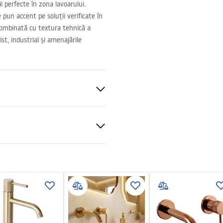
i perfecte în zona lavoarului.
pun accent pe soluții verificate în
 combinată cu textura tehnică a
ist, industrial și amenajările
perete , Îngropată în perete
al
 podt.pdf
ții de garanție
nty_Terms_and_Conditions_