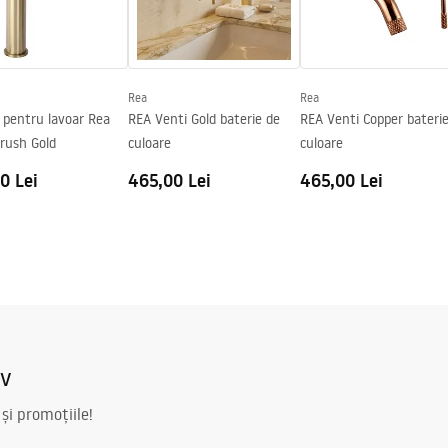
ing
s_-_5.pdf
Rea
Rea
 pentru lavoar Rea
REA Venti Gold baterie de
REA Venti Copper bateri
rush Gold
culoare
culoare
0 Lei
465,00 Lei
465,00 Lei
iv
 și promoțiile!