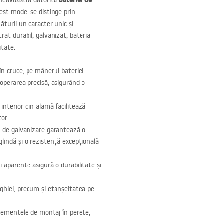
bateriei de
mneavoastră datorită
cest model se distinge prin
ăturii un caracter unic și
trat durabil, galvanizat, bateria
itate.
în cruce, pe mânerul bateriei
 operarea precisă, asigurând o
 interior din alamă facilitează
tor.
 de galvanizare garantează o
oglindă și o rezistență excepțională
 aparente asigură o durabilitate și
ghiei, precum și etanșeitatea pe
lementele de montaj în perete,