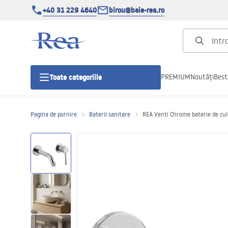
+40 31 229 4640
birou@baie-rea.ro
PREMIUM
Noutăți
Best
Toate categoriile
Pagina de pornire
Baterii sanitare
REA Venti Chrome baterie de cu
Cabine de dus
Usi pentru cabine de dus
Cadite de dus
Rigole Liniare