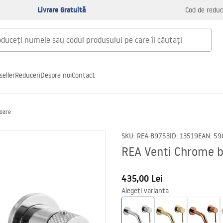
Livrare Gratuită
Cod de reduc
seller
Reduceri
Despre noi
Contact
loare
SKU
:
REA-B9753
ID
:
13519
EAN
:
59
REA Venti Chrome b
435,00 Lei
Alegeți varianta