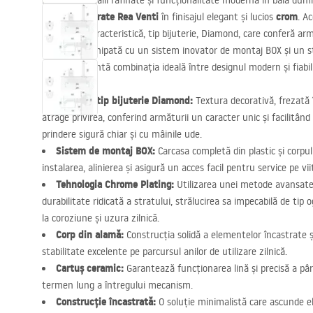
Mizați pe detalii rafinate și funcționalitate modernă în baia du
lavoar încastrate Rea Venti
crom
în finisajul elegant și lucios
. A
moletarea caracteristică, tip bijuterie, Diamond, care conferă arm
prestigios. Echipată cu un sistem inovator de montaj
BOX
și un s
Venti reprezintă combinația ideală între designul modern și fiabil
Moletare tip bijuterie Diamond:
Textura decorativă, frezată 
atrage privirea, conferind armăturii un caracter unic și facilitând
prindere sigură chiar și cu mâinile ude.
Sistem de montaj
BOX
:
Carcasa completă din plastic și corpul
instalarea, alinierea și asigură un acces facil pentru service pe vii
Tehnologia Chrome Plating:
Utilizarea unei metode avansate
durabilitate ridicată a stratului, strălucirea sa impecabilă de tip 
la coroziune și uzura zilnică.
Corp din alamă:
Construcția solidă a elementelor încastrate și
stabilitate excelente pe parcursul anilor de utilizare zilnică.
Cartuș ceramic:
Garantează funcționarea lină și precisă a pâr
termen lung a întregului mecanism.
Construcție încastrată:
O soluție minimalistă care ascunde e