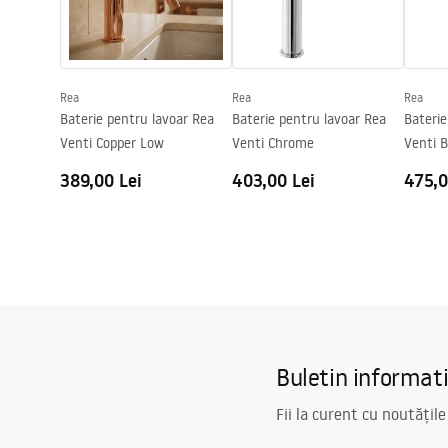
Tehnologia de acoperire
Chrome plat
Faucet
Diametru pentru conectare
1/2 țoli
Garantie
5 ani
Rea
Rea
Rea
Baterie pentru lavoar Rea
Baterie pentru lavoar Rea
Baterie
Venti Copper Low
Venti Chrome
Venti B
389,00 Lei
403,00 Lei
475,0
Buletin informat
Fii la curent cu noutățile