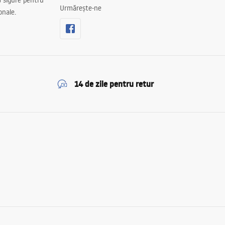
 sigure pentru
Urmărește-ne
onale.
14 de zile pentru retur