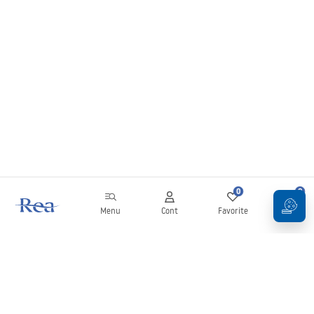
0
0
Menu
Cont
Favorite
Coș
Buletin informativ
Fii la curent cu noutățile și promoțiile!