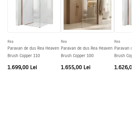
Reglare înălțime
Da
Înălțime min.
845
mm
Condiții de garanție
Înălțime max.
1205
mm
Warranty_Terms_and_Conditions_Faucets_-_5.pdf
Pipa cadă
Da, fixă
Reglare a presiunii
Da Nu
Rea
Rea
Rea
Instrucțiuni de asamblare
Paravan de dus Rea Heaven
Paravan de dus Rea Heaven
Paravan de 
Sistem Anti-Calc
Da
shower_set.pdf
Brush Copper 110
Brush Copper 100
Brush Copper
Tehnologia de acoperire
PVD
1.699,00 Lei
1.655,00 Lei
1.626,00 L
Distanța dintre racorduri
150
mm
Garantie
5 ani