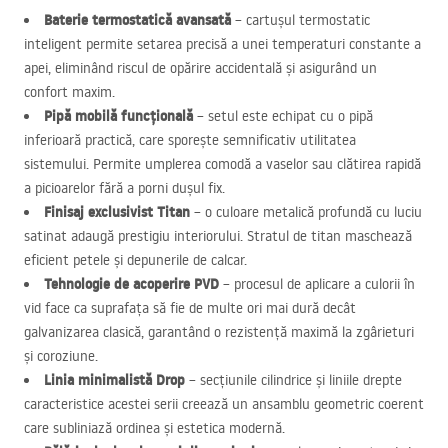
Baterie termostatică avansată
– cartușul termostatic
inteligent permite setarea precisă a unei temperaturi constante a
apei, eliminând riscul de opărire accidentală și asigurând un
confort maxim.
Pipă mobilă funcțională
– setul este echipat cu o pipă
inferioară practică, care sporește semnificativ utilitatea
sistemului. Permite umplerea comodă a vaselor sau clătirea rapidă
a picioarelor fără a porni dușul fix.
Finisaj exclusivist Titan
– o culoare metalică profundă cu luciu
satinat adaugă prestigiu interiorului. Stratul de titan maschează
eficient petele și depunerile de calcar.
Tehnologie de acoperire
PVD
– procesul de aplicare a culorii în
vid face ca suprafața să fie de multe ori mai dură decât
galvanizarea clasică, garantând o rezistență maximă la zgârieturi
și coroziune.
Linia minimalistă Drop
– secțiunile cilindrice și liniile drepte
caracteristice acestei serii creează un ansamblu geometric coerent
care subliniază ordinea și estetica modernă.