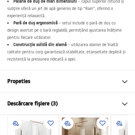
Pălărie de duș de mari dimensiuni
– capul superior rotund și
subțire oferă un jet de apă generos de tip “Rain”, oferind o
experiență relaxantă.
Pară de duș ergonomică
– setul include o pară de duș cu
design asortat pe o bară reglabilă, permițând ajustarea înălțimii
pentru fiecare utilizator.
Construcție solidă din alamă
– utilizarea alamei de înaltă
calitate pentru corp garantează stabilitate, etanșeitate deplină și
rezistență la presiunea ridicată a apei.
Propeties
Culoare
Titan
Descărcare fișiere (3)
Material
Alamă, ABS
Tip baterie
Termostatată
Informații de siguranță
Metodă de montaj
Suprafaţă
Safety_Information_Shower_set.pdf