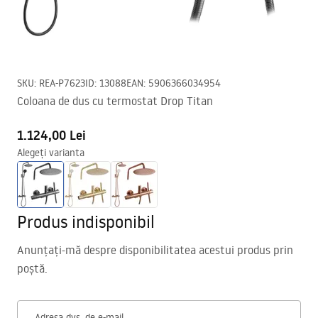
SKU
:
REA-P7623
ID
:
13088
EAN
:
5906366034954
Coloana de dus cu termostat Drop Titan
1.124,00 Lei
Alegeți varianta
Produs indisponibil
Anunțați-mă despre disponibilitatea acestui produs prin
poștă.
Adresa dvs. de e-mail