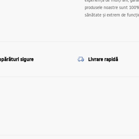
experiență de mulți ani, gar
produsele noastre sunt 100%
sănătate și extrem de funcți
părături sigure
Livrare rapidă