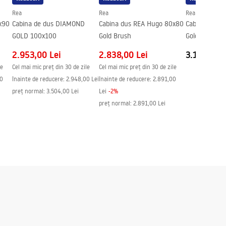
Rea
Rea
Rea
x90
Cabina de dus DIAMOND
Cabina dus REA Hugo 80x80
Cabina dus 
GOLD 100x100
Gold Brush
Gold Brush
2.953,00 Lei
2.838,00 Lei
3.103,00 L
le
Cel mai mic preț din 30 de zile
Cel mai mic preț din 30 de zile
00
înainte de reducere:
2.948,00 Lei
înainte de reducere:
2.891,00
preț normal
:
3.504,00 Lei
Lei
-
2
%
preț normal
:
2.891,00 Lei