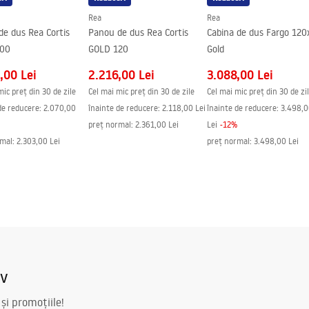
Rea
Rea
de dus Rea Cortis
Panou de dus Rea Cortis
Cabina de dus Fargo 120
100
GOLD 120
Gold
,00 Lei
2.216,00 Lei
3.088,00 Lei
mic preț din 30 de zile
Cel mai mic preț din 30 de zile
Cel mai mic preț din 30 de zi
de reducere:
2.070,00
înainte de reducere:
2.118,00 Lei
înainte de reducere:
3.498,
preț normal
:
2.361,00 Lei
Lei
-
12
%
rmal
:
2.303,00 Lei
preț normal
:
3.498,00 Lei
iv
 și promoțiile!