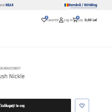
REA5
Română / RON
Blog
ere:
0
0
0,00 Lei
Favorite
Log in
Coș
:
06366019807
ush Nickle
Adăugați la coș