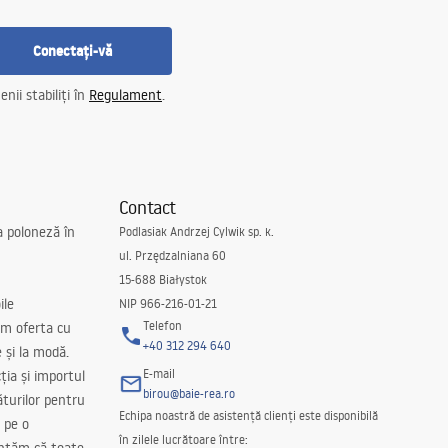
Conectați-vă
nii stabiliți în
Regulament
.
Contact
a poloneză în
Podlasiak Andrzej Cylwik sp. k.
ul. Przędzalniana 60
15-688 Białystok
ile
NIP 966-216-01-21
Telefon
m oferta cu
+40 312 294 640
e și la modă.
E-mail
ția și importul
birou@baie-rea.ro
ăturilor pentru
Echipa noastră de asistență clienți este disponibilă
 pe o
în zilele lucrătoare între: