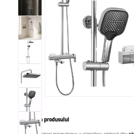
Vase WC si Bideuri
Lavoare
Cazi cu paravane
Baterii sanitare
Dusuri
Bucatarie
Accesorii și mobilier pentru baie
Descrierea produsului