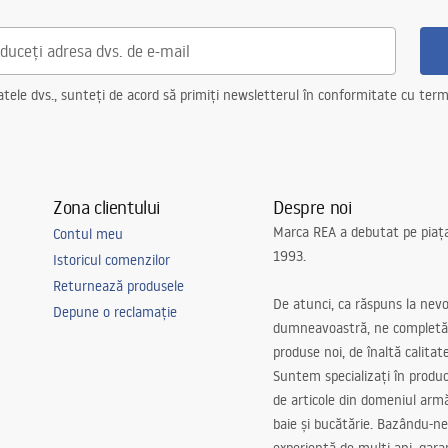
ele dvs., sunteți de acord să primiți newsletterul în conformitate cu terme
Zona clientului
Despre noi
Marca REA a debutat pe piaț
Contul meu
1993.
Istoricul comenzilor
Returnează produsele
De atunci, ca răspuns la nevo
Depune o reclamație
dumneavoastră, ne completă
produse noi, de înaltă calitat
Suntem specializați în produc
de articole din domeniul arm
baie și bucătărie. Bazându-ne