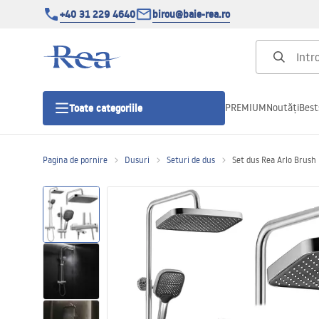
+40 31 229 4640
birou@baie-rea.ro
PREMIUM
Noutăți
Best
Toate categoriile
Pagina de pornire
Dusuri
Seturi de dus
Set dus Rea Arlo Brush 
Cabine de dus
Usi pentru cabine de dus
Cadite de dus
Rigole Liniare