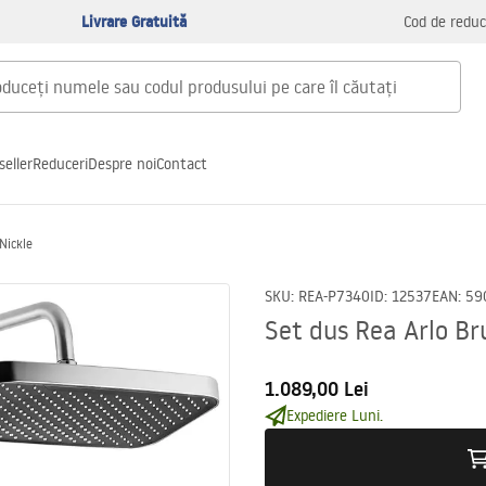
Livrare Gratuită
Cod de reduc
seller
Reduceri
Despre noi
Contact
Nickle
SKU
:
REA-P7340
ID
:
12537
EAN
:
59
Set dus Rea Arlo Br
1.089,00 Lei
Expediere Luni.