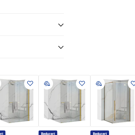
dă
ții de garanție
nty_Terms_and_Conditions_
s_-_5.pdf
tă
ri
Reduceri
Reduceri