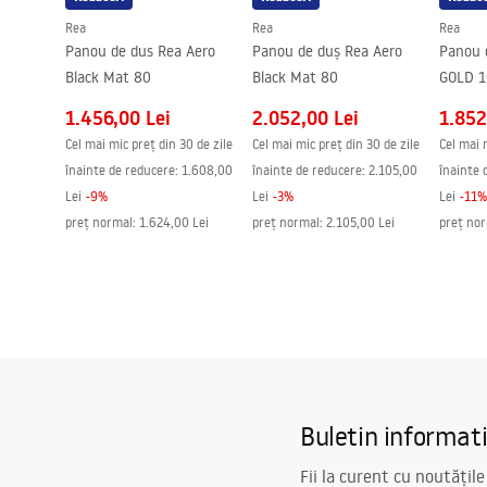
Tehnologia de acoperire
PVD
Rea
Rea
Rea
Distanța dintre racorduri
150
mm
Panou de dus Rea Aero
Panou de duș Rea Aero
Panou 
Garantie
24 luni
Black Mat 80
Black Mat 80
GOLD 
1.456,00 Lei
2.052,00 Lei
1.852
Cel mai mic preț din 30 de zile
Cel mai mic preț din 30 de zile
Cel mai 
înainte de reducere:
1.608,00
înainte de reducere:
2.105,00
înainte 
Lei
-
9
%
Lei
-
3
%
Lei
-
11
%
preț normal
:
1.624,00 Lei
preț normal
:
2.105,00 Lei
preț no
Buletin informat
Fii la curent cu noutățile