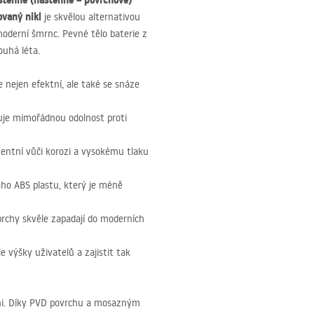
stěnné (nástěnné – povrchové)
ovaný nikl
je skvělou alternativou
oderní šmrnc. Pevné tělo baterie z
ouhá léta.
e nejen efektní, ale také se snáze
ťuje mimořádnou odolnost proti
stentní vůči korozi a vysokému tlaku
ného
ABS
plastu, který je méně
prchy skvěle zapadají do moderních
 výšky uživatelů a zajistit tak
i. Díky
PVD
povrchu a mosazným