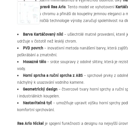
ná
Vsaďte na moderní minimalismus a výjimečnou odolnost díky
sprchové soupravě Rea Arlo
Kartáč
. Tento model ve vyhotovení
ke klasickému chromu a přináší do koupelny jemnou eleganci a m
mosazi
a pokročilá technologie výroby zaručují spolehlivost na dl
Barva Kartáčovaný nikl
– ušlechtilé matné provedení, které j
udržuje v čistotě než lesklý chrom.
PVD
povrch
– inovativní metoda nanášení barvy, která zajiš
poškrábání a zmatnění.
Mosazné tělo
– srdce soupravy z odolné slitiny, která je rezi
vody.
Horní sprcha a ruční sprcha z
ABS
– sprchové prvky z odol
náchylný k usazování vodního kamene.
Geometrický design
– čtvercové tvary horní sprchy a ruční s
i industriálních koupelen.
Nastavitelná tyč
– umožňuje upravit výšku horní sprchy podle
komfortní sprchování.
Rea Arlo Nickel
je spojení funkčnosti a designu na nejvyšší úrovn