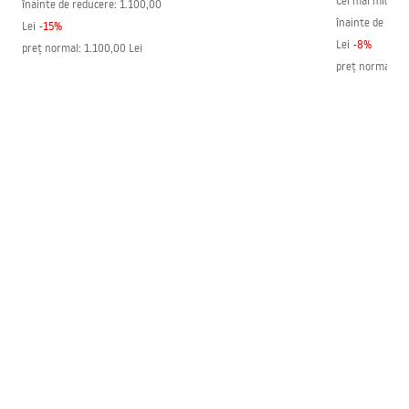
Cel mai mic preț
înainte de reducere:
1.100,00
înainte de redu
Lei
-
15
%
Lei
-
8
%
preț normal
:
1.100,00 Lei
preț normal
:
1.