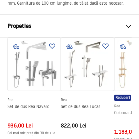
mm. Garnitura de 100 cm lungime, de tăiat dacă este necesar.
Propeties
Destinatie
Universal - se potrivește
tuturor ușilor și cabinelor de
duș
Material garnitura
silicon
Lungime (mm)
1000
mm
Reduceri
Rea
Rea
Set de dus Rea Navaro
Set de dus Rea Lucas
Rea
Coloana de d
936,00 Lei
822,00 Lei
1.183,00 L
Cel mai mic preț din 30 de zile