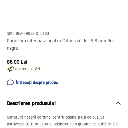
SKU
:
REA-K9938
ID
:
5183
Garnitura inferioara pentru Cabina de dus 6-8 mm Rea
negru
86,00 Lei
Expediere astăzi.
Întrebați despre produs
Descrierea produsului
Garnitură neagră de tunel pentru cabine și uși de duș. Se
potrivește tuturor ușilor și cabinelor cu o grosime de sticlă de 6-8