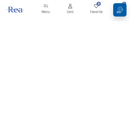
0
0
Menu
Cont
Favorite
Coș
Buletin informativ
Fii la curent cu noutățile și promoțiile!
Conectați-vă
Introducând și confirmând datele dvs., sunteți de acord să primiți
newsletterul în conformitate cu termenii stabiliți în
Regulament
.