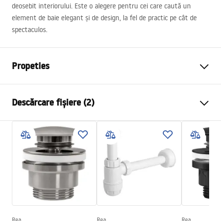
deosebit interiorului. Este o alegere pentru cei care caută un
element de baie elegant și de design, la fel de practic pe cât de
spectaculos.
Propeties
Metodă de montaj
De blat
Descărcare fișiere (2)
Material
Artificial Stone (piatră
compozită)
Instrucțiuni de asamblare
Culoare
Imitație piatră, Portocaliu
Basin.pdf
Finisaj
Mat
Lungime
500
mm
Condiții de garanție
Latime
380
mm
Warranty_Terms_and_Conditions_Basins_-_5.pdf
Inalime
150
mm
Adâncime
120
mm
Rea
Rea
Rea