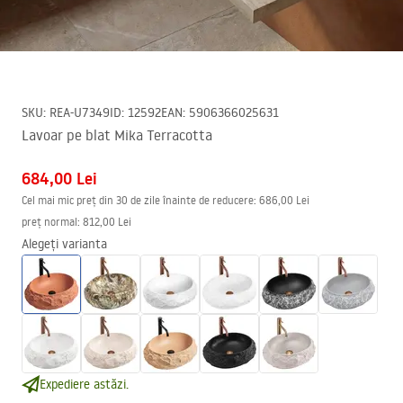
SKU
:
REA-U7349
ID
:
12592
EAN
:
5906366025631
Lavoar pe blat Mika Terracotta
684,00 Lei
Cel mai mic preț din 30 de zile înainte de reducere:
686,00 Lei
preț normal
:
812,00 Lei
Alegeți varianta
Expediere astăzi.