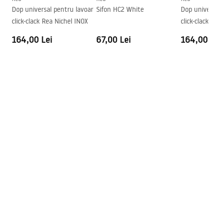
Formă
Oval
Dop universal pentru lavoar
Sifon HC2 White
Dop universal
click-clack Rea Nichel INOX
click-clack R
Preaplin
Da Nu
METALIC
164,00 Lei
67,00 Lei
164,00 Le
Orificiu pentru preaplin
Da Nu