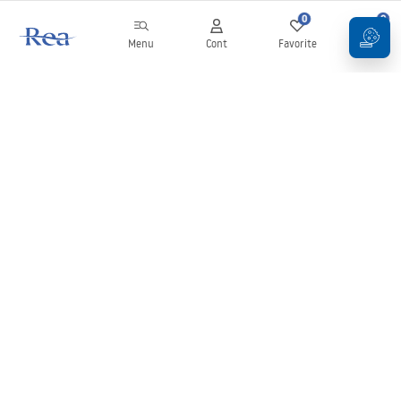
0
0
Menu
Cont
Favorite
Coș
Buletin informativ
Fii la curent cu noutățile și promoțiile!
Conectați-vă
Introducând și confirmând datele dvs., sunteți de acord să primiți
newsletterul în conformitate cu termenii stabiliți în
Regulament
.