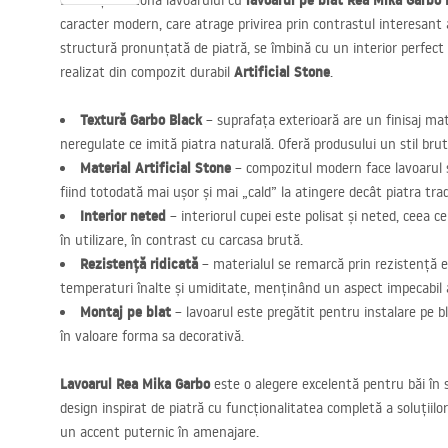
lavoarul pe blat Rea Mika Garbo 
Evidențiază zona lavoarului cu
caracter modern, care atrage privirea prin contrastul interesant al
structură pronunțată de piatră, se îmbină cu un interior perfect
Artificial Stone
realizat din compozit durabil
.
Textură Garbo Black
– suprafața exterioară are un finisaj mat
neregulate ce imită piatra naturală. Oferă produsului un stil brut,
Material Artificial Stone
– compozitul modern face lavoarul so
fiind totodată mai ușor și mai „cald” la atingere decât piatra trad
Interior neted
– interiorul cupei este polisat și neted, ceea c
în utilizare, în contrast cu carcasa brută.
Rezistență ridicată
– materialul se remarcă prin rezistență e
temperaturi înalte și umiditate, menținând un aspect impecabil a
Montaj pe blat
– lavoarul este pregătit pentru instalare pe b
în valoare forma sa decorativă.
Lavoarul Rea Mika Garbo
este o alegere excelentă pentru băi în 
design inspirat de piatră cu funcționalitatea completă a soluții
un accent puternic în amenajare.