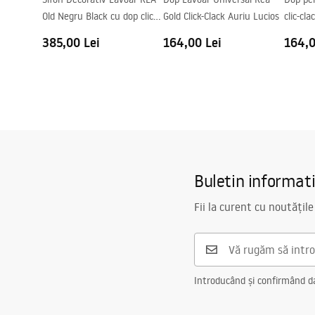
Old Negru Black cu dop click-
Gold Click-Clack Auriu Lucios
clic-cl
clack
385,00 Lei
164,00 Lei
164,0
Buletin informat
Fii la curent cu noutățile
Introducând și confirmând dat