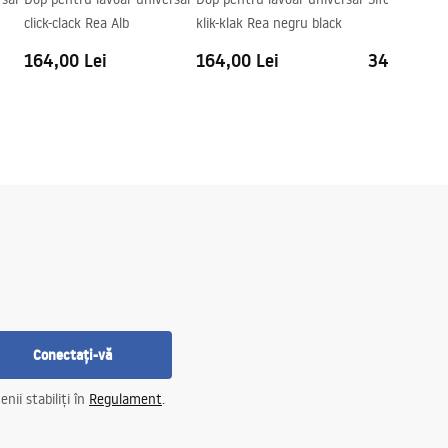
click-clack Rea Alb
klik-klak Rea negru black
164,00 Lei
164,00 Lei
348,00 Le
Conectați-vă
nii stabiliți în
Regulament
.