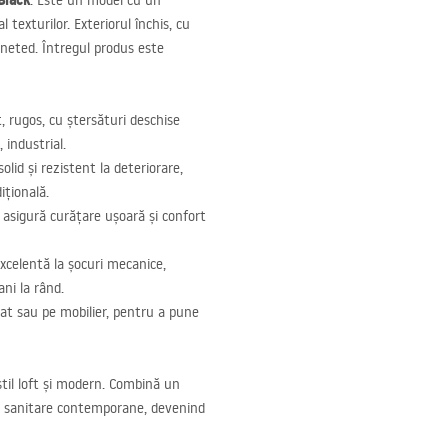
Black
. Este un model cu un
 texturilor. Exteriorul închis, cu
 neted. Întregul produs este
, rugos, cu ștersături deschise
 industrial.
lid și rezistent la deteriorare,
ițională.
e asigură curățare ușoară și confort
xcelentă la șocuri mecanice,
ni la rând.
lat sau pe mobilier, pentru a pune
stil loft și modern. Combină un
lor sanitare contemporane, devenind