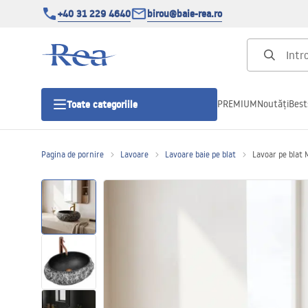
+40 31 229 4640
birou@baie-rea.ro
PREMIUM
Noutăți
Best
Toate categoriile
Pagina de pornire
Lavoare
Lavoare baie pe blat
Lavoar pe blat 
Cabine de dus
Usi pentru cabine de dus
Cadite de dus
Rigole Liniare