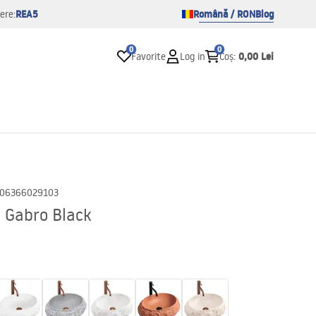
REA5
Română / RON
Blog
ere:
0
0
0,00 Lei
Favorite
Log in
Coș
:
06366029103
a Gabro Black