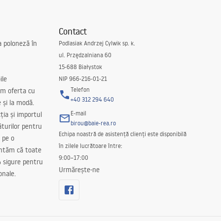
Contact
a poloneză în
Podlasiak Andrzej Cylwik sp. k.
ul. Przędzalniana 60
15-688 Białystok
ile
NIP 966-216-01-21
Telefon
m oferta cu
+40 312 294 640
e și la modă.
E-mail
ția și importul
birou@baie-rea.ro
ăturilor pentru
Echipa noastră de asistență clienți este disponibilă
 pe o
în zilele lucrătoare între:
antăm că toate
9:00–17:00
 sigure pentru
Urmărește-ne
onale.