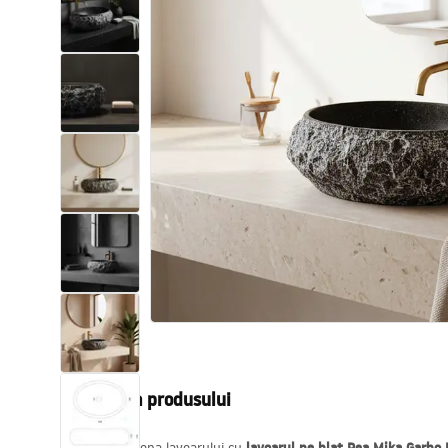
Vase WC si Bideuri
Lavoare
Cazi cu paravane
Baterii sanitare
Dusuri
Bucatarie
Accesorii și mobilier pentru baie
Descrierea produsului