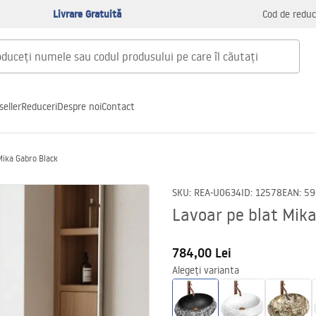
Livrare Gratuită
Cod de reduc
seller
Reduceri
Despre noi
Contact
Mika Gabro Black
SKU
:
REA-U0634
ID
:
12578
EAN
:
59
Lavoar pe blat Mik
784,00 Lei
Alegeți varianta