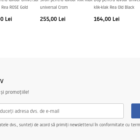
ac Rea ROSE Gold
universal Crom
klik-klak Rea Old Black
0 Lei
255,00 Lei
164,00 Lei
iv
 și promoțiile!
ele dvs., sunteți de acord să primiți newsletterul în conformitate cu terme