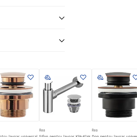
tone (piatră compozită)
ție piatră
ții de garanție
nty_Terms_and_Conditions_
_-_5.pdf
Rea
Rea
tru lavoar universal
Sifon pentru lavoar Klik-Klak
Dop pentru lavoar univer