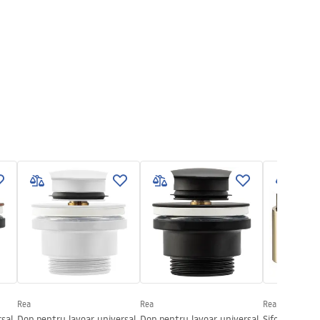
Rea
Rea
Rea
sal
Dop pentru lavoar universal
Dop pentru lavoar universal
Sifon REA Gol