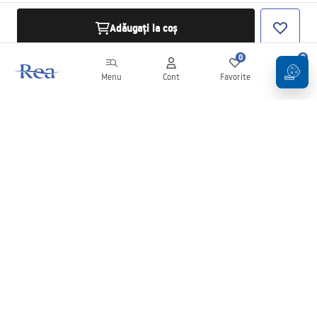
Adăugați la coș
0
0
Menu
Cont
Favorite
Coș
Buletin informativ
Fii la curent cu noutățile și promoțiile!
Conectați-vă
Introducând și confirmând datele dvs., sunteți de acord să primiți
newsletterul în conformitate cu termenii stabiliți în
Regulament
.