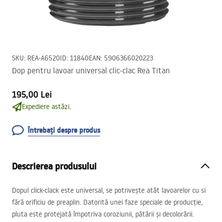
SKU
:
REA-A6520
ID
:
11840
EAN
:
5906366020223
Dop pentru lavoar universal clic-clac Rea Titan
195,00 Lei
Expediere astăzi.
Întrebați despre produs
Descrierea produsului
Dopul click-clack este universal, se potrivește atât lavoarelor cu si
fără orificiu de preaplin. Datorită unei faze speciale de producție,
pluta este protejată împotriva coroziunii, pătării și decolorării.