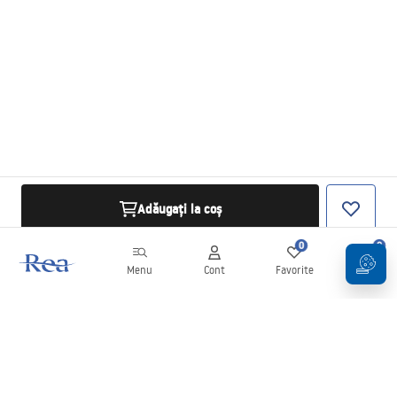
Adăugați la coș
0
0
Menu
Cont
Favorite
Coș
Buletin informativ
Fii la curent cu noutățile și promoțiile!