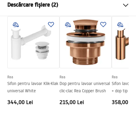
Descărcare fișiere (2)
Material
Artificial Stone (piatră
compozită)
Instrucțiuni de asamblare
Culoare
Alb, Ecru, Imitație piatră
Basin.pdf
Finisaj
Mat
Lungime
500
mm
Condiții de garanție
Latime
380
mm
Warranty_Terms_and_Conditions_Basins_-_5.pdf
Inalime
150
mm
Adâncime
120
mm
Rea
Rea
Rea
Formă
Oval
Sifon pentru lavoar Klik-Klak
Dop pentru lavoar universal
Sifon lavoar 
universal White
clic-clac Rea Copper Brush
+ dop tip Clic
Preaplin
Da Nu
344,00 Lei
215,00 Lei
358,00 Le
Orificiu pentru preaplin
Da Nu