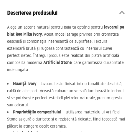
Descrierea produsului
lavoarul pe
Alege un accent natural pentru baia ta optând pentru
blat Rea Mika Ivory
. Acest model atrage privirea prin cromatica
deschisă și combinația interesantă de suprafețe. Textura
exterioară brută și rugoasă contrastează cu interiorul cuvei
perfect neted. Întregul produs este realizat din piatră artificială
Artificial Stone
compozită modernă
, care garantează durabilitate
îndelungată.
Nuanță Ivory
– lavoarul este finisat într-o tonalitate deschisă,
caldă de alb spart. Această culoare universală luminează interiorul
și se potrivește perfect esteticii pietrelor naturale, precum gresia
sau calcarul.
Proprietățile compozitului
– utilizarea materialului Artificial
Stone asigură o duritate și o rezistență ridicate, fiind totodată mai
plăcut la atingere decât ceramica.