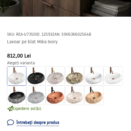
SKU
:
REA-U7350
ID
:
12591
EAN
:
5906366025648
Lavoar pe blat Mika Ivory
812,00 Lei
Alegeți varianta
Expediere astăzi.
Întrebați despre produs