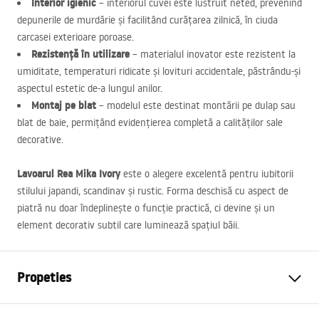
Interior igienic
– interiorul cuvei este lustruit neted, prevenind
depunerile de murdărie și facilitând curățarea zilnică, în ciuda
carcasei exterioare poroase.
Rezistență în utilizare
– materialul inovator este rezistent la
umiditate, temperaturi ridicate și lovituri accidentale, păstrându-și
aspectul estetic de-a lungul anilor.
Montaj pe blat
– modelul este destinat montării pe dulap sau
blat de baie, permițând evidențierea completă a calităților sale
decorative.
Lavoarul Rea Mika Ivory
este o alegere excelentă pentru iubitorii
stilului japandi, scandinav și rustic. Forma deschisă cu aspect de
piatră nu doar îndeplinește o funcție practică, ci devine și un
element decorativ subtil care luminează spațiul băii.
Propeties
Metodă de montaj
De blat