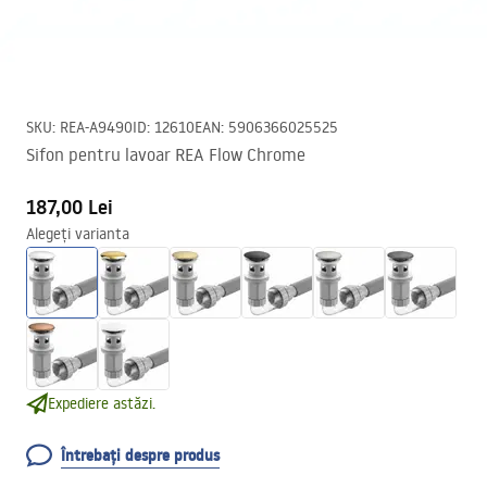
SKU
:
REA-A9490
ID
:
12610
EAN
:
5906366025525
Sifon pentru lavoar REA Flow Chrome
187,00 Lei
Alegeți varianta
Expediere astăzi.
Întrebați despre produs