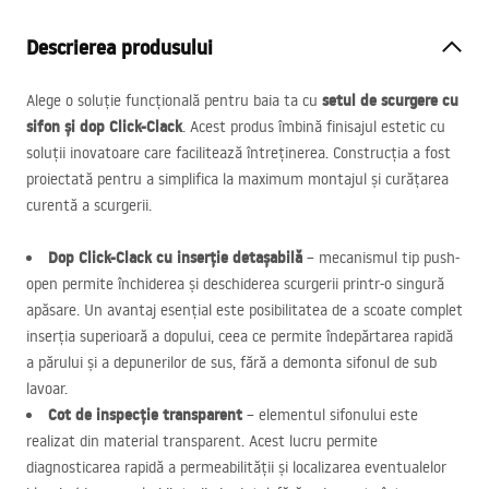
Descrierea produsului
setul de scurgere cu
Alege o soluție funcțională pentru baia ta cu
sifon și dop Click-Clack
. Acest produs îmbină finisajul estetic cu
soluții inovatoare care facilitează întreținerea. Construcția a fost
proiectată pentru a simplifica la maximum montajul și curățarea
curentă a scurgerii.
Dop Click-Clack cu inserție detașabilă
– mecanismul tip push-
open permite închiderea și deschiderea scurgerii printr-o singură
apăsare. Un avantaj esențial este posibilitatea de a scoate complet
inserția superioară a dopului, ceea ce permite îndepărtarea rapidă
a părului și a depunerilor de sus, fără a demonta sifonul de sub
lavoar.
Cot de inspecție transparent
– elementul sifonului este
realizat din material transparent. Acest lucru permite
diagnosticarea rapidă a permeabilității și localizarea eventualelor