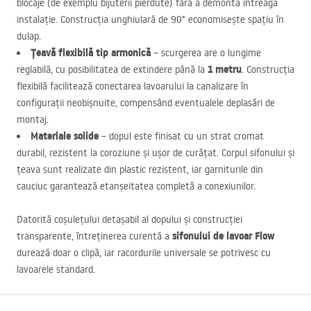
blocaje (de exemplu bijuterii pierdute) fără a demonta întreaga
instalație. Construcția unghiulară de 90° economisește spațiu în
dulap.
Țeavă flexibilă tip armonică
– scurgerea are o lungime
1 metru
reglabilă, cu posibilitatea de extindere până la
. Construcția
flexibilă facilitează conectarea lavoarului la canalizare în
configurații neobișnuite, compensând eventualele deplasări de
montaj.
Materiale solide
– dopul este finisat cu un strat cromat
durabil, rezistent la coroziune și ușor de curățat. Corpul sifonului și
țeava sunt realizate din plastic rezistent, iar garniturile din
cauciuc garantează etanșeitatea completă a conexiunilor.
Datorită coșulețului detașabil al dopului și construcției
sifonului de lavoar Flow
transparente, întreținerea curentă a
durează doar o clipă, iar racordurile universale se potrivesc cu
lavoarele standard.