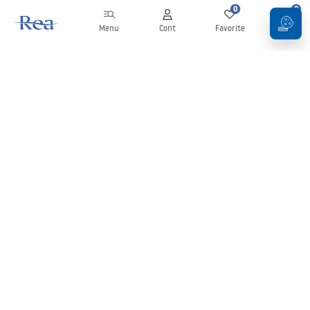
0
0
Menu
Cont
Favorite
Coș
Buletin informativ
Fii la curent cu noutățile și promoțiile!
Conectați-vă
Introducând și confirmând datele dvs., sunteți de acord să primiți
newsletterul în conformitate cu termenii stabiliți în
Regulament
.