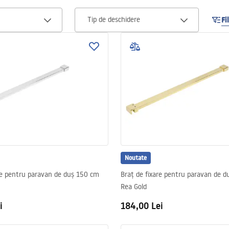
. În același timp, geamurile lor matificate oferă intimitate persoanei care s
Tip de deschidere
Fi
Noutate
re pentru paravan de duș 150 cm
Braț de fixare pentru paravan de 
Rea Gold
i
184,00 Lei