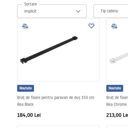
Sortare
etanșe, care garantează izolarea eficientă a încăperii față de apă
Vase WC si Bideuri
Tip cabina
potrivită și pentru băile combinate cu toaleta.
Lavoare
Cazi cu paravane
Baterii sanitare
Dusuri
Noutate
Bucatarie
Noutate
Braț de fixare pentru paravan de duș 150 cm
Braț de fixa
Rea Black
Rea Chrome
Accesorii și mobilier pentru baie
184,00 Lei
213,00 Le