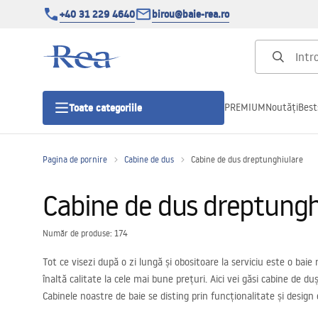
+40 31 229 4640
birou@baie-rea.ro
PREMIUM
Noutăți
Best
Toate categoriile
Pagina de pornire
Cabine de dus
Cabine de dus dreptunghiulare
Cabine de dus
Cabine de dus dreptungh
Usi pentru cabine de dus
Număr de produse: 174
Cadite de dus
Tot ce visezi după o zi lungă și obositoare la serviciu este o ba
înaltă calitate la cele mai bune prețuri. Aici vei găsi cabine de du
Rigole Liniare
Cabinele noastre de baie se disting prin funcționalitate și design
Cabinele de duș dreptunghiulare se remarcă prin versatilitatea util