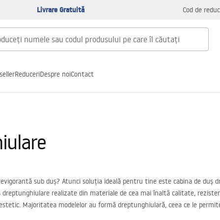
Livrare Gratuită
Cod de reduc
seller
Reduceri
Despre noi
Contact
iulare
ie revigorantă sub duș? Atunci soluția ideală pentru tine este cabina de du
ș dreptunghiulare realizate din materiale de cea mai înaltă calitate, rezistent
 estetic. Majoritatea modelelor au formă dreptunghiulară, ceea ce le permite s
izării. Se potrivesc atât în băi amenajate în stil modern, cât și în cele cu 