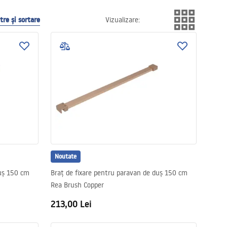
e spală. Acest lucru face ca o cabină dreptunghiulară să fie
ltre și sortare
Vizualizare
:
Noutate
duș 150 cm
Braț de fixare pentru paravan de duș 150 cm
Rea Brush Copper
213,00 Lei