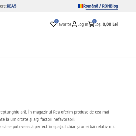
REA5
Română / RON
Blog
ere:
0
0
0,00 Lei
Favorite
Log in
Coș
:
ș dreptunghiulară. În magazinul Rea oferim produse de cea mai
e la umiditate și alți factori nefavorabili.
ă se potrivească perfect în spațiul chiar și unei băi relativ mici.
un stil mai clasic. Dușurile dreptunghiulare sunt echipate cu uși