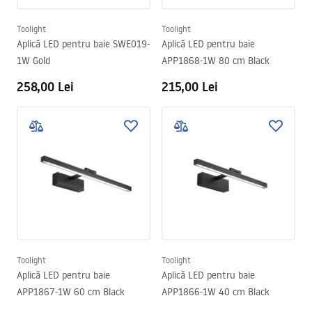
Toolight
Toolight
Aplică LED pentru baie SWE019-
Aplică LED pentru baie
1W Gold
APP1868-1W 80 cm Black
258,00 Lei
215,00 Lei
Toolight
Toolight
Aplică LED pentru baie
Aplică LED pentru baie
APP1867-1W 60 cm Black
APP1866-1W 40 cm Black