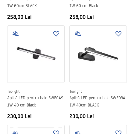
1W 60cm BLACK
1W 60 cm Black
258,00 Lei
258,00 Lei
Toolight
Toolight
Aplică LED pentru baie SWE049-
Aplică LED pentru baie SWE034-
1W 40 cm Black
1W 40cm BLACK
230,00 Lei
230,00 Lei