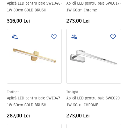
Aplică LED pentru baie SWE048-
Aplică LED pentru baie SWE017-
1W 80cm GOLD BRUSH
1W 60cm Chrome
316,00 Lei
273,00 Lei
Toolight
Toolight
Aplică LED pentru baie SWE047-
Aplică LED pentru baie SWE029-
1W 60cm GOLD BRUSH
1W 60cm CHROME
287,00 Lei
273,00 Lei