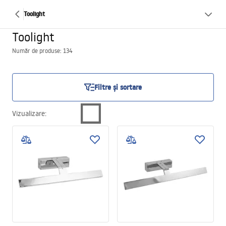
Toolight
Toolight
Număr de produse: 134
Filtre și sortare
Vizualizare
: