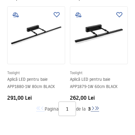
Toolight
Toolight
Aplică LED pentru baie
Aplică LED pentru baie
APP1880-1W 80cm BLACK
APP1879-1W 60cm BLACK
291,00 Lei
262,00 Lei
3
Pagina
de la