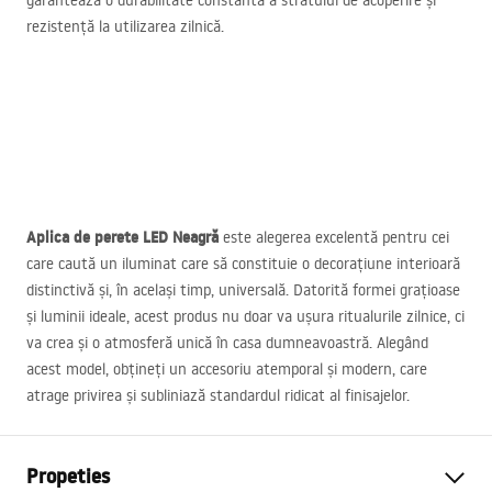
garantează o durabilitate constantă a stratului de acoperire și
rezistență la utilizarea zilnică.
Aplica de perete
LED
Neagră
este alegerea excelentă pentru cei
care caută un iluminat care să constituie o decorațiune interioară
distinctivă și, în același timp, universală. Datorită formei grațioase
și luminii ideale, acest produs nu doar va ușura ritualurile zilnice, ci
va crea și o atmosferă unică în casa dumneavoastră. Alegând
acest model, obțineți un accesoriu atemporal și modern, care
atrage privirea și subliniază standardul ridicat al finisajelor.
Propeties