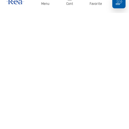
Menu
Cont
Favorite
Coș
Buletin informativ
Fii la curent cu noutățile și promoțiile!
Conectați-vă
Introducând și confirmând datele dvs., sunteți de acord să primiți
newsletterul în conformitate cu termenii stabiliți în
Regulament
.