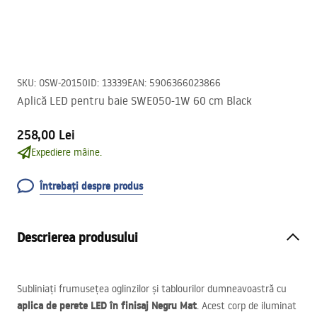
SKU
:
OSW-20150
ID
:
13339
EAN
:
5906366023866
Aplică LED pentru baie SWE050-1W 60 cm Black
258,00 Lei
Expediere mâine.
Întrebați despre produs
Descrierea produsului
Subliniați frumusețea oglinzilor și tablourilor dumneavoastră cu
aplica de perete
LED
în finisaj Negru Mat
. Acest corp de iluminat