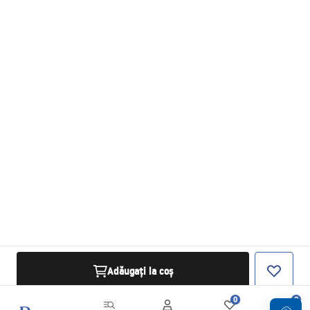
Adăugați la coș
0
0