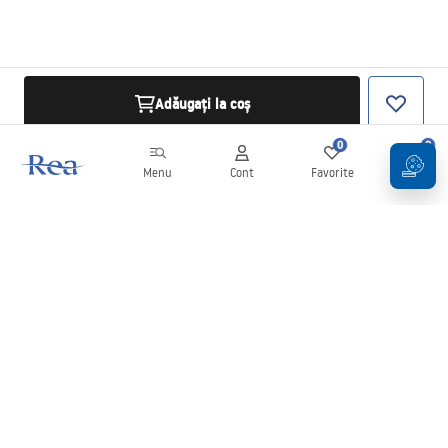
Adăugați la coș
0
0
Menu
Cont
Favorite
Coș
Buletin informativ
Fii la curent cu noutățile și promoțiile!
Conectați-vă