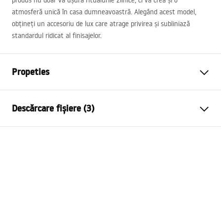
produs nu doar va ușura ritualurile zilnice, ci va crea și o
atmosferă unică în casa dumneavoastră. Alegând acest model,
obțineți un accesoriu de lux care atrage privirea și subliniază
standardul ridicat al finisajelor.
Propeties
Model
SWE040-1W
Descărcare fișiere (3)
Tip lampa
Aplica de perete
Lungime (mm)
400
mm
Warunki bezpieczeństwa
Latime (mm)
100
mm
WARUNKI BEZPIECZENSTWA LAMPY.pdf
Inaltime (mm)
50
mm
Alimentare
Alimentare ~220V - ~240V
Etichetă energetică
Material
aluminiu, plastic
Label_2501214_big_color.pdf
Flux lumina
501 - 1000 lm