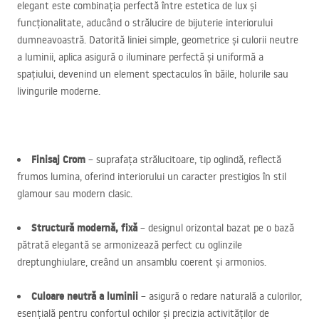
elegant este combinația perfectă între estetica de lux și
funcționalitate, aducând o strălucire de bijuterie interiorului
dumneavoastră. Datorită liniei simple, geometrice și culorii neutre
a luminii, aplica asigură o iluminare perfectă și uniformă a
spațiului, devenind un element spectaculos în băile, holurile sau
livingurile moderne.
Finisaj Crom
– suprafața strălucitoare, tip oglindă, reflectă
frumos lumina, oferind interiorului un caracter prestigios în stil
glamour sau modern clasic.
Structură modernă, fixă
– designul orizontal bazat pe o bază
pătrată elegantă se armonizează perfect cu oglinzile
dreptunghiulare, creând un ansamblu coerent și armonios.
Culoare neutră a luminii
– asigură o redare naturală a culorilor,
esențială pentru confortul ochilor și precizia activităților de