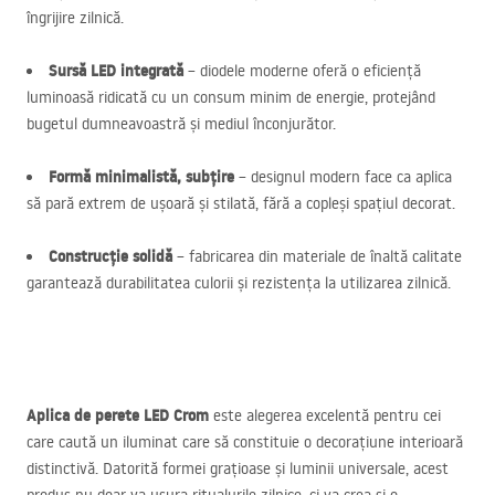
îngrijire zilnică.
Sursă
LED
integrată
– diodele moderne oferă o eficiență
luminoasă ridicată cu un consum minim de energie, protejând
bugetul dumneavoastră și mediul înconjurător.
Formă minimalistă, subțire
– designul modern face ca aplica
să pară extrem de ușoară și stilată, fără a copleși spațiul decorat.
Construcție solidă
– fabricarea din materiale de înaltă calitate
garantează durabilitatea culorii și rezistența la utilizarea zilnică.
Aplica de perete
LED
Crom
este alegerea excelentă pentru cei
care caută un iluminat care să constituie o decorațiune interioară
distinctivă. Datorită formei grațioase și luminii universale, acest