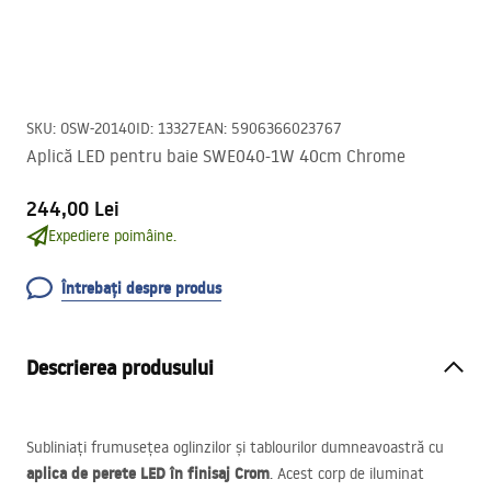
SKU
:
OSW-20140
ID
:
13327
EAN
:
5906366023767
Aplică LED pentru baie SWE040-1W 40cm Chrome
244,00 Lei
Expediere poimâine.
Întrebați despre produs
Descrierea produsului
Subliniați frumusețea oglinzilor și tablourilor dumneavoastră cu
aplica de perete
LED
în finisaj Crom
. Acest corp de iluminat