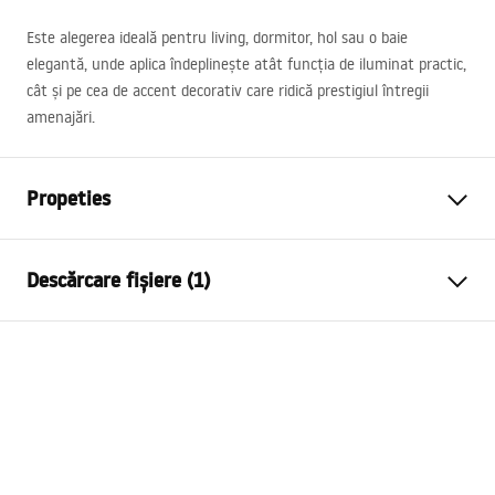
Este alegerea ideală pentru living, dormitor, hol sau o baie
elegantă, unde aplica îndeplinește atât funcția de iluminat practic,
cât și pe cea de accent decorativ care ridică prestigiul întregii
amenajări.
Propeties
Model
APP1940-4W
Descărcare fișiere (1)
Tip lampa
Aplica de perete
Lungime (mm)
620
mm
Warunki bezpieczeństwa
Latime (mm)
120
mm
WARUNKI BEZPIECZENSTWA LAMPY.pdf
Inaltime (mm)
50
mm
Alimentare
Alimentare ~220V - ~240V
Material
metal, plastic