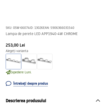
SKU
:
OSW-66074
ID
:
13026
EAN
:
5906366031540
Lampa de perete LED APP1940-4W CHROME
253,00 Lei
Alegeți varianta
Expediere Luni.
Întrebați despre produs
Descrierea produsului