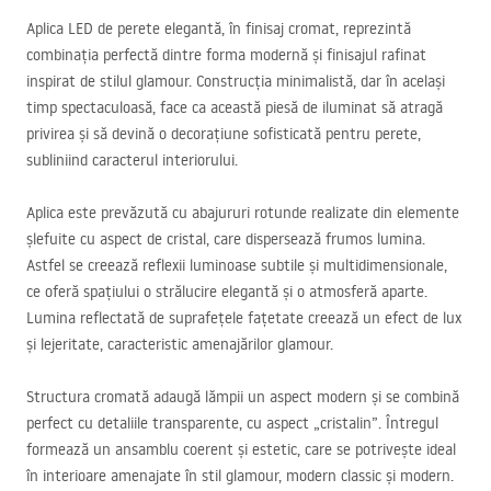
Aplica
LED
de perete elegantă, în finisaj cromat, reprezintă
combinația perfectă dintre forma modernă și finisajul rafinat
inspirat de stilul glamour. Construcția minimalistă, dar în același
timp spectaculoasă, face ca această piesă de iluminat să atragă
privirea și să devină o decorațiune sofisticată pentru perete,
subliniind caracterul interiorului.
Aplica este prevăzută cu abajururi rotunde realizate din elemente
șlefuite cu aspect de cristal, care dispersează frumos lumina.
Astfel se creează reflexii luminoase subtile și multidimensionale,
ce oferă spațiului o strălucire elegantă și o atmosferă aparte.
Lumina reflectată de suprafețele fațetate creează un efect de lux
și lejeritate, caracteristic amenajărilor glamour.
Structura cromată adaugă lămpii un aspect modern și se combină
perfect cu detaliile transparente, cu aspect „cristalin”. Întregul
formează un ansamblu coerent și estetic, care se potrivește ideal
în interioare amenajate în stil glamour, modern classic și modern.