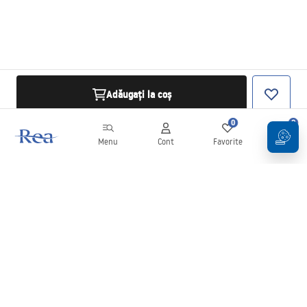
Adăugați la coș
0
0
Menu
Cont
Favorite
Coș
Buletin informativ
Fii la curent cu noutățile și promoțiile!