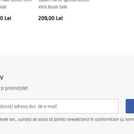
Gold
Virro Brush Gold
0 Lei
209,00 Lei
iv
 și promoțiile!
ele dvs., sunteți de acord să primiți newsletterul în conformitate cu terme