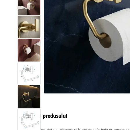
Vase WC si Bideuri
Lavoare
Cazi cu paravane
Baterii sanitare
Dusuri
Bucatarie
Accesorii și mobilier pentru baie
Descrierea produsului