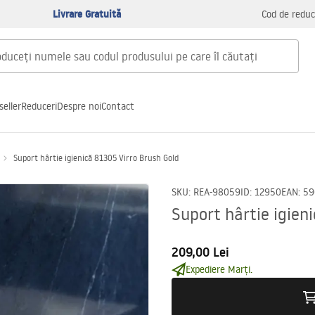
Livrare Gratuită
Cod de reduc
seller
Reduceri
Despre noi
Contact
Suport hârtie igienică 81305 Virro Brush Gold
SKU
:
REA-98059
ID
:
12950
EAN
:
59
Suport hârtie igien
209,00 Lei
Expediere Marți.