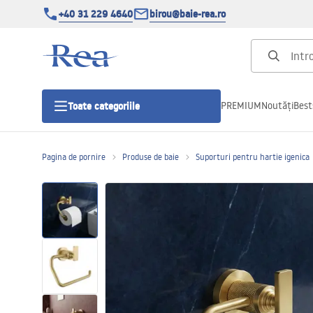
+40 31 229 4640
birou@baie-rea.ro
PREMIUM
Noutăți
Best
Toate categoriile
Pagina de pornire
Produse de baie
Suporturi pentru hartie igenica
Cabine de dus
Usi pentru cabine de dus
Cadite de dus
Rigole Liniare