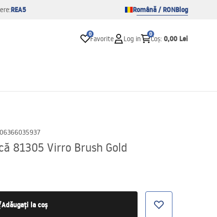
REA5
Română / RON
Blog
ere:
0
0
0,00 Lei
Favorite
Log in
Coș
:
06366035937
ică 81305 Virro Brush Gold
Adăugați la coș