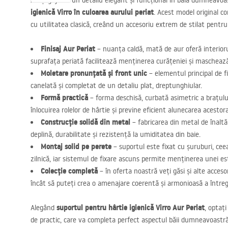
Aveți grijă de un detaliu elegant și funcțional în baia dumneavo
igienică Virro în culoarea aurului periat
. Acest model original 
cu utilitatea clasică, creând un accesoriu extrem de stilat pentru
Finisaj Aur Periat
– nuanța caldă, mată de aur oferă interiorul
suprafața periată facilitează menținerea curățeniei și maschează
Moletare pronunțată și front unic
– elementul principal de fi
canelată și completat de un detaliu plat, dreptunghiular.
Formă practică
– forma deschisă, curbată asimetric a brațului
înlocuirea rolelor de hârtie și previne eficient alunecarea acestora
Construcție solidă din metal
– fabricarea din metal de înaltă
deplină, durabilitate și rezistență la umiditatea din baie.
Montaj solid pe perete
– suportul este fixat cu șuruburi, ceea
zilnică, iar sistemul de fixare ascuns permite menținerea unei est
Colecție completă
– în oferta noastră veți găsi și alte accesor
încât să puteți crea o amenajare coerentă și armonioasă a întregu
suportul pentru hârtie igienică Virro Aur Periat
Alegând
, optaț
de practic, care va completa perfect aspectul băii dumneavoastră