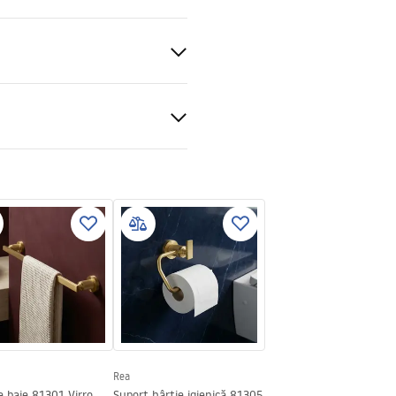
mații de siguranță
_Information_Accessories.pd
Rea
e baie 81301 Virro
Suport hârtie igienică 81305