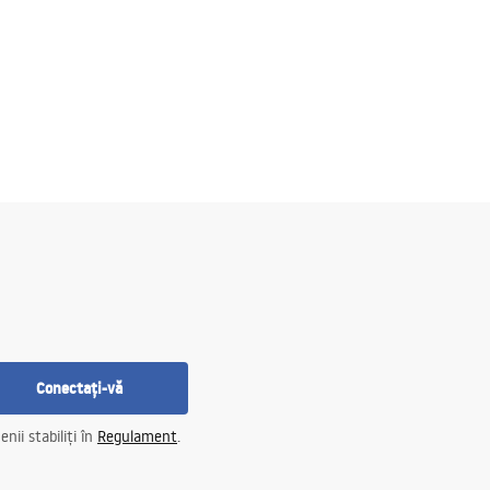
Conectați-vă
nii stabiliți în
Regulament
.