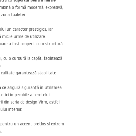
suportul pentru hârtie
astră cu
combină o formă modernă, expresivă,
 zona toaletei.
ui un caracter prestigios, iar
 micile urme de utilizare.
xare a fost acoperit cu o structură
, cu o curbură la capăt, facilitează
.
 calitate garantează stabilitate
 ce asigură siguranță în utilizarea
etici impecabile a peretelui.
ii din seria de design Virro, astfel
lui interior.
i pentru un accent prețios și extrem
.