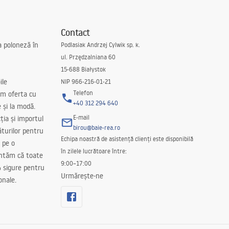
Contact
a poloneză în
Podlasiak Andrzej Cylwik sp. k.
ul. Przędzalniana 60
15-688 Białystok
ile
NIP 966-216-01-21
Telefon
m oferta cu
+40 312 294 640
e și la modă.
E-mail
ția și importul
birou@baie-rea.ro
ăturilor pentru
Echipa noastră de asistență clienți este disponibilă
 pe o
în zilele lucrătoare între:
antăm că toate
9:00–17:00
 sigure pentru
Urmărește-ne
onale.