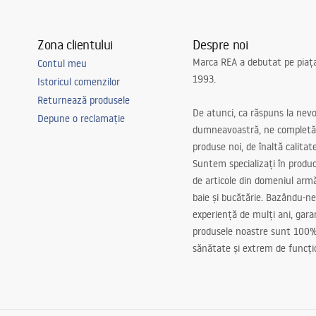
Zona clientului
Despre noi
Marca REA a debutat pe piaț
Contul meu
1993.
Istoricul comenzilor
Returnează produsele
De atunci, ca răspuns la nevo
Depune o reclamație
dumneavoastră, ne completă
produse noi, de înaltă calitat
Suntem specializați în produc
de articole din domeniul arm
baie și bucătărie. Bazându-ne
experiență de mulți ani, gar
produsele noastre sunt 100%
sănătate și extrem de funcți