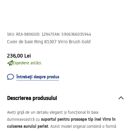
SKU
:
REA-98060
ID
:
12947
EAN
:
5906366035944
Cuier de baie Ring 81307 Virro Brush Gold
236,00 Lei
Expediere astăzi.
Întrebați despre produs
Descrierea produsului
Aveți grijă de un detaliu elegant și funcțional în baia
suportul pentru prosoape tip inel Virro în
dumneavoastră cu
culoarea aurului periat
. Acest model original combină o formă