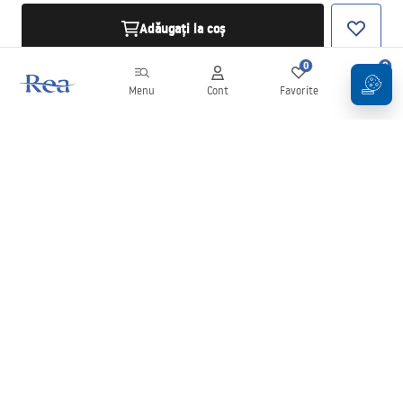
Adăugați la coș
0
0
Menu
Cont
Favorite
Coș
Buletin informativ
Fii la curent cu noutățile și promoțiile!
Conectați-vă
Introducând și confirmând datele dvs., sunteți de acord să primiți
newsletterul în conformitate cu termenii stabiliți în
Regulament
.