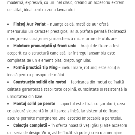
modernă, expresivă, cu un inel clasic, creând un accesoriu extrem
de stilat, ideal pentru zona lavoarului.
Finisaj Aur Periat
– nuanța caldă, mată de aur oferă
interiorului un caracter prestigios, iar suprafața periată facilitează
menținerea curățeniei și maschează micile urme de utilizare.
Moletare pronunțată și front unic
– brațul de fixare a fost
acoperit cu o structură canelată, iar întregul ansamblu este
completat de un element plat, dreptunghiular.
Formă practică tip Ring
– inelul mare, rotund, este soluția
ideală pentru prosopul de mâini.
Construcție solidă din metal
– fabricarea din metal de înaltă
calitate garantează stabilitate deplină, durabilitate și rezistență la
umiditatea din baie.
Montaj solid pe perete
– suportul este fixat cu șuruburi, ceea
ce asigură siguranță în utilizarea zilnică, iar sistemul de fixare
ascuns permite menținerea unei estetici impecabile a peretelui.
Colecție completă
– în oferta noastră veți găsi și alte accesorii
din seria de design Virro, astfel încât să puteți crea o amenajare