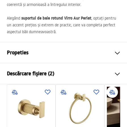
coerentă și armonioasă a întregului interior.
suportul de baie rotund Virro Aur Periat
Alegând
, optați pentru
un accent prețios și extrem de practic, care va completa perfect
aspectul băii dumneavoastră.
Propeties
Culoare
Auriu periat
Descărcare fișiere (2)
Material
Metal
Metodă de montaj
Cu șuruburi
Condiții de garanție
Latime
180
mm
Warranty_Terms_and_Conditions_Accessories_-_24.pdf
Inalime
200
mm
Adâncime
65
mm
Informații de siguranță
Serie
Virro
Safety_Information_Accessories.pdf