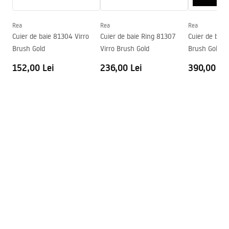
Garantie
24 luni
Rea
Rea
Rea
Cuier de baie 81304 Virro
Cuier de baie Ring 81307
Cuier de baie
Brush Gold
Virro Brush Gold
Brush Gold
152,00 Lei
236,00 Lei
390,00 Le