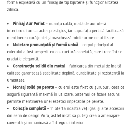
forma expresivă cu un finisaj de tip bijuterie și funcționalitatea
zilnică.
Finisaj Aur Periat
– nuanța caldă, mată de aur oferă
interiorului un caracter prestigios, iar suprafața periată facilitează
menținerea curățeniei și maschează micile urme de utilizare.
Moletare pronunțată și formă unică
– corpul principal al
cuierului a fost acoperit cu o structură canelată, care trece într-o
gradație elegantă.
Construcție solidă din metal
– fabricarea din metal de înaltă
calitate garantează stabilitate deplină, durabilitate și rezistență la
umiditate.
Montaj solid pe perete
– cuierul este fixat cu șuruburi, ceea ce
asigură siguranță maximă în utilizare. Sistemul de fixare ascuns
permite menținerea unei estetici impecabile pe perete.
Colecție completă
– în oferta noastră veți găsi și alte accesorii
din seria de design Virro, astfel încât să puteți crea o amenajare
coerentă și armonioasă a întregului interior.