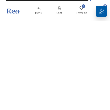
0
0
Menu
Cont
Favorite
Coș
Buletin informativ
Fii la curent cu noutățile și promoțiile!
Conectați-vă
Introducând și confirmând datele dvs., sunteți de acord să primiți
newsletterul în conformitate cu termenii stabiliți în
Regulament
.