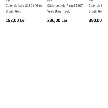
Rea
Rea
Rea
Cuier de baie 81304 Virro
Cuier de baie Ring 81307
Cuier de baie
Brush Gold
Virro Brush Gold
Brush Gold
152,00 Lei
236,00 Lei
390,00 Le