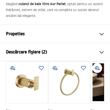
cuierul de baie Virro Aur Periat
Alegând
, optați pentru un accent
îndrăzneț, extrem de stilat, care va completa cu succes decorul
oricărei băi elegante.
Propeties
Culoare
Auriu periat
Descărcare fișiere (2)
Material
Metal
Metodă de montaj
Cu șuruburi
Condiții de garanție
Latime
42
mm
Warranty_Terms_and_Conditions_Accessories_-_24.pdf
Inalime
42
mm
Adâncime
65
mm
Informații de siguranță
Serie
Virro
Safety_Information_Accessories.pdf
Garantie
24 luni