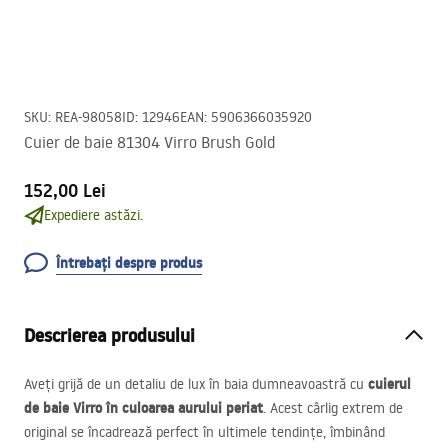
SKU
:
REA-98058
ID
:
12946
EAN
:
5906366035920
Cuier de baie 81304 Virro Brush Gold
152,00 Lei
Expediere astăzi.
Întrebați despre produs
Descrierea produsului
cuierul
Aveți grijă de un detaliu de lux în baia dumneavoastră cu
de baie Virro în culoarea aurului periat
. Acest cârlig extrem de
original se încadrează perfect în ultimele tendințe, îmbinând