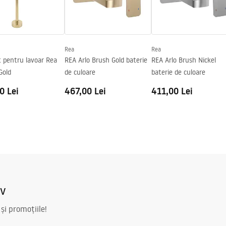
s_-_5.pdf
Rea
Rea
 pentru lavoar Rea
REA Arlo Brush Gold baterie
REA Arlo Brush Nickel
Gold
de culoare
baterie de culoare
0 Lei
467,00 Lei
411,00 Lei
iv
 și promoțiile!