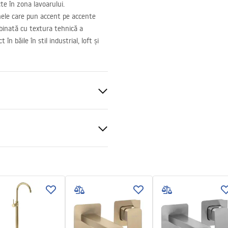
te în zona lavoarului.
ele care pun accent pe accente
mbinată cu textura tehnică a
n băile în stil industrial, loft și
perete , Îngropată în perete
t
al
 podt.pdf
ții de garanție
nty_Terms_and_Conditions_