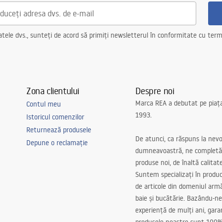
ele dvs., sunteți de acord să primiți newsletterul în conformitate cu terme
Zona clientului
Despre noi
Marca REA a debutat pe piaț
Contul meu
1993.
Istoricul comenzilor
Returnează produsele
De atunci, ca răspuns la nevo
Depune o reclamație
dumneavoastră, ne completă
produse noi, de înaltă calitat
Suntem specializați în produc
de articole din domeniul arm
baie și bucătărie. Bazându-ne
experiență de mulți ani, gar