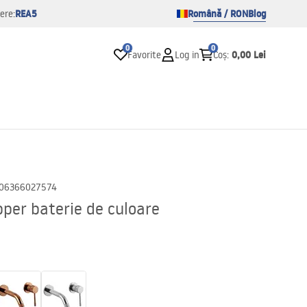
REA5
Română / RON
Blog
ere:
0
0
0,00 Lei
Favorite
Log in
Coș
:
06366027574
per baterie de culoare