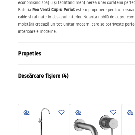
economisind spațiu și facilitând menținerea unei curățenii perfec
Rea Venti Cupru Periat
Bateria
este o propunere pentru persoan
calde și rafinate în designul interior. Nuanța nobilă de cupru co
moletării creează un tot unitar modern, care se potrivește perfect î
interioarele moderne.
Propeties
Tip baterie
de lavoar
Descărcare fișiere (4)
Metodă de montaj
Montată pe 
Culoare
Cupru peria
Instrucțiuni de asamblare
manu
Tip de gura de scurgere
Fixă
Faucet.pdf
manual
Material
Alamă
Lungimea gurii
175
mm
Condi
Pielęgnacja
Inalime
125
mm
Warra
Pielęgnacja.pdf