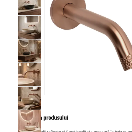
Vase WC si Bideuri
Lavoare
Cazi cu paravane
Baterii sanitare
Dusuri
Bucatarie
Accesorii și mobilier pentru baie
Descrierea produsului