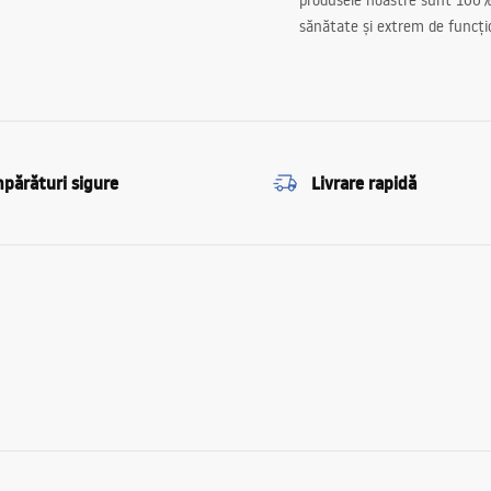
produsele noastre sunt 100%
sănătate și extrem de funcți
părături sigure
Livrare rapidă