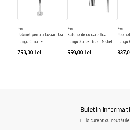
Tehnologia de acoperire
PVD
Faucet
Diametru pentru conectare
1/2 țoli
Garantie
5 ani
Rea
Rea
Rea
Robinet pentru lavoar Rea
Baterie de culoare Rea
Robinet
Lungo Chrome
Lungo Stripe Brush Nickel
Lungo 
759,00 Lei
559,00 Lei
837,0
Buletin informat
Fii la curent cu noutățile