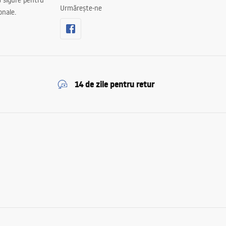
 sigure pentru
Urmărește-ne
onale.
14 de zile pentru retur