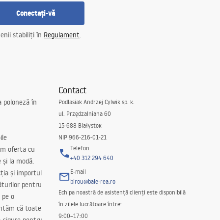
Conectați-vă
nii stabiliți în
Regulament
.
Contact
a poloneză în
Podlasiak Andrzej Cylwik sp. k.
ul. Przędzalniana 60
15-688 Białystok
ile
NIP 966-216-01-21
Telefon
m oferta cu
+40 312 294 640
e și la modă.
E-mail
ția și importul
birou@baie-rea.ro
ăturilor pentru
Echipa noastră de asistență clienți este disponibilă
 pe o
în zilele lucrătoare între:
antăm că toate
9:00–17:00