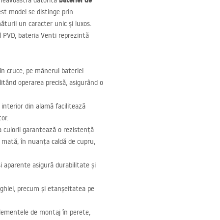
bateriei de
mneavoastră datorită
est model se distinge prin
ăturii un caracter unic și luxos.
l
PVD
, bateria Venti reprezintă
în cruce, pe mânerul bateriei
ilitând operarea precisă, asigurând o
 interior din alamă facilitează
tor.
 culorii garantează o rezistență
, mată, în nuanța caldă de cupru,
i aparente asigură durabilitate și
ghiei, precum și etanșeitatea pe
lementele de montaj în perete,