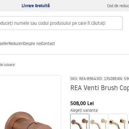
Livrare Gratuită
Cod de reduc
seller
Reduceri
Despre noi
Contact
de culoare
SKU
:
REA-B9643
ID
:
13508
EAN
:
59
REA Venti Brush Cop
508,00 Lei
Alegeți varianta