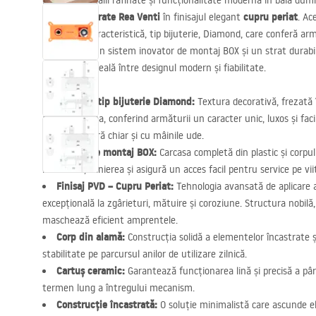
Mizați pe detalii rafinate și funcționalitate modernă în baia du
lavoar încastrate Rea Venti
cupru periat
în finisajul elegant
. Ac
moletarea caracteristică, tip bijuterie, Diamond, care conferă arm
Echipată cu un sistem inovator de montaj
BOX
și un strat durabi
combinația ideală între designul modern și fiabilitate.
Moletare tip bijuterie Diamond:
Textura decorativă, frezată 
atrage privirea, conferind armăturii un caracter unic, luxos și fac
prindere sigură chiar și cu mâinile ude.
Sistem de montaj
BOX
:
Carcasa completă din plastic și corpul
instalarea, alinierea și asigură un acces facil pentru service pe vii
Finisaj
PVD
– Cupru Periat:
Tehnologia avansată de aplicare a
excepțională la zgârieturi, mătuire și coroziune. Structura nobilă
maschează eficient amprentele.
Corp din alamă:
Construcția solidă a elementelor încastrate ș
stabilitate pe parcursul anilor de utilizare zilnică.
Cartuș ceramic:
Garantează funcționarea lină și precisă a pâr
termen lung a întregului mecanism.
Construcție încastrată:
O soluție minimalistă care ascunde e