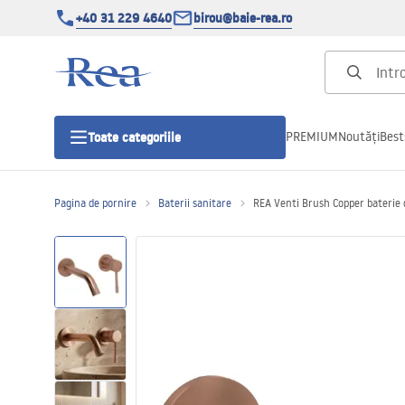
+40 31 229 4640
birou@baie-rea.ro
PREMIUM
Noutăți
Best
Toate categoriile
Pagina de pornire
Baterii sanitare
REA Venti Brush Copper baterie 
Cabine de dus
Usi pentru cabine de dus
Cadite de dus
Rigole Liniare