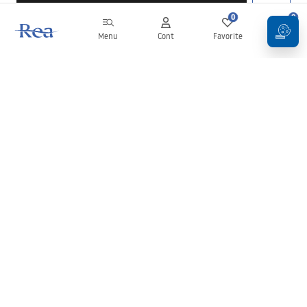
0
0
Menu
Cont
Favorite
Coș
Buletin informativ
Fii la curent cu noutățile și promoțiile!
Conectați-vă
Introducând și confirmând datele dvs., sunteți de acord să primiți
newsletterul în conformitate cu termenii stabiliți în
Regulament
.