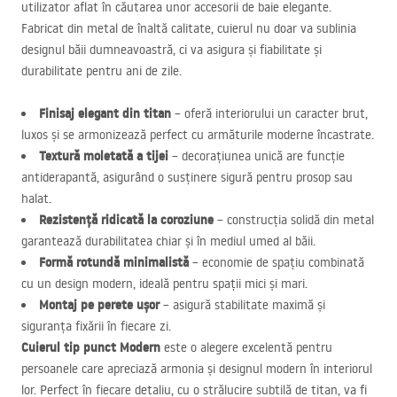
utilizator aflat în căutarea unor accesorii de baie elegante.
Fabricat din metal de înaltă calitate, cuierul nu doar va sublinia
designul băii dumneavoastră, ci va asigura și fiabilitate și
durabilitate pentru ani de zile.
Finisaj elegant din titan
– oferă interiorului un caracter brut,
luxos și se armonizează perfect cu armăturile moderne încastrate.
Textură moletată a tijei
– decorațiunea unică are funcție
antiderapantă, asigurând o susținere sigură pentru prosop sau
halat.
Rezistență ridicată la coroziune
– construcția solidă din metal
garantează durabilitatea chiar și în mediul umed al băii.
Formă rotundă minimalistă
– economie de spațiu combinată
cu un design modern, ideală pentru spații mici și mari.
Montaj pe perete ușor
– asigură stabilitate maximă și
siguranța fixării în fiecare zi.
Cuierul tip punct Modern
este o alegere excelentă pentru
persoanele care apreciază armonia și designul modern în interiorul
lor. Perfect în fiecare detaliu, cu o strălucire subtilă de titan, va fi