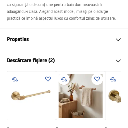
cu siguranță o decorațiune pentru baia dumneavoastră,
adăugându-i clasă. Alegând acest model, mizați pe o soluție
practică ce îmbină aspectul luxos cu confortul zilnic de utilizare.
Propeties
Culoare
Titan
Descărcare fișiere (2)
Material
Metal
Metodă de montaj
Cu șuruburi
Condiții de garanție
Latime
50
mm
Warranty_Terms_and_Conditions_Accessories_-_24.pdf
Inalime
50
mm
Adâncime
50
mm
Condiții de garanție
Serie
Modern
Warranty_Terms_and_Conditions_Accessories_-_24.pdf
Garantie
24 luni