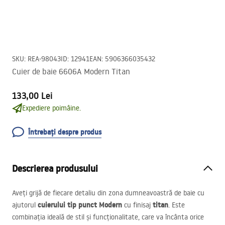
SKU
:
REA-98043
ID
:
12941
EAN
:
5906366035432
Cuier de baie 6606A Modern Titan
133,00 Lei
Expediere poimâine.
Întrebați despre produs
Descrierea produsului
Aveți grijă de fiecare detaliu din zona dumneavoastră de baie cu
cuierului tip punct Modern
titan
ajutorul
cu finisaj
. Este
combinația ideală de stil și funcționalitate, care va încânta orice