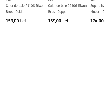
Rea
Rea
Rea
Cuier de baie 29106 Riwon
Cuier de baie 29106 Riwon
Suport hârtie
Brush Gold
Brush Copper
Modern Copp
159,00 Lei
159,00 Lei
174,00 Le