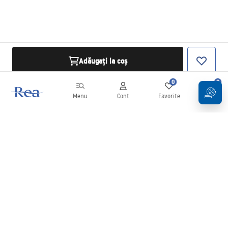
Adăugați la coș
0
0
Menu
Cont
Favorite
Coș
Buletin informativ
Fii la curent cu noutățile și promoțiile!
Conectați-vă