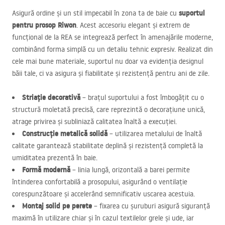
suportul
Asigură ordine și un stil impecabil în zona ta de baie cu
pentru prosop Riwon
. Acest accesoriu elegant și extrem de
funcțional de la
REA
se integrează perfect în amenajările moderne,
combinând forma simplă cu un detaliu tehnic expresiv. Realizat din
cele mai bune materiale, suportul nu doar va evidenția designul
băii tale, ci va asigura și fiabilitate și rezistență pentru ani de zile.
Striație decorativă
– brațul suportului a fost îmbogățit cu o
structură moletată precisă, care reprezintă o decorațiune unică,
atrage privirea și subliniază calitatea înaltă a execuției.
Construcție metalică solidă
– utilizarea metalului de înaltă
calitate garantează stabilitate deplină și rezistență completă la
umiditatea prezentă în baie.
Formă modernă
– linia lungă, orizontală a barei permite
întinderea confortabilă a prosopului, asigurând o ventilație
corespunzătoare și accelerând semnificativ uscarea acestuia.
Montaj solid pe perete
– fixarea cu șuruburi asigură siguranță
maximă în utilizare chiar și în cazul textilelor grele și ude, iar