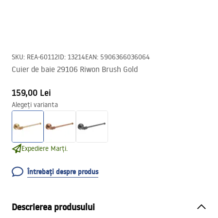
SKU
:
REA-60112
ID
:
13214
EAN
:
5906366036064
Cuier de baie 29106 Riwon Brush Gold
159,00 Lei
Alegeți varianta
Expediere Marți.
Întrebați despre produs
Descrierea produsului