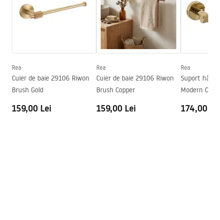
Metodă de montaj
Cu șuruburi
Latime
260
mm
Inalime
50
mm
Adâncime
85
mm
Rea
Rea
Rea
Serie
Riwon
Cuier de baie 29106 Riwon
Cuier de baie 29106 Riwon
Suport hârtie
Garantie
24 luni
Brush Gold
Brush Copper
Modern Copp
159,00 Lei
159,00 Lei
174,00 Le