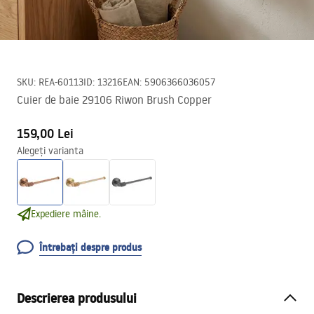
SKU
:
REA-60113
ID
:
13216
EAN
:
5906366036057
Cuier de baie 29106 Riwon Brush Copper
159,00 Lei
Alegeți varianta
Expediere mâine.
Întrebați despre produs
Descrierea produsului