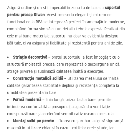
suportul
Asigură ordine și un stil impecabil în zona ta de baie cu
pentru prosop Riwon
. Acest accesoriu elegant și extrem de
funcțional de la
REA
se integrează perfect în amenajările moderne,
combinând forma simplă cu un detaliu tehnic expresiv. Realizat din
cele mai bune materiale, suportul nu doar va evidenția designul
băii tale, ci va asigura și fiabilitate și rezistență pentru ani de zile.
Striație decorativă
– brațul suportului a fost îmbogățit cu o
structură moletată precisă, care reprezintă o decorațiune unică,
atrage privirea și subliniază calitatea înaltă a execuției.
Construcție metalică solidă
– utilizarea metalului de înaltă
calitate garantează stabilitate deplină și rezistență completă la
umiditatea prezentă în baie.
Formă modernă
– linia lungă, orizontală a barei permite
întinderea confortabilă a prosopului, asigurând o ventilație
corespunzătoare și accelerând semnificativ uscarea acestuia.
Montaj solid pe perete
– fixarea cu șuruburi asigură siguranță
maximă în utilizare chiar și în cazul textilelor grele și ude, iar