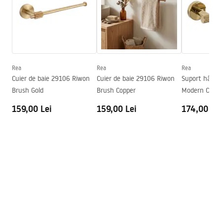
Metodă de montaj
Cu șuruburi
Latime
260
mm
Inalime
50
mm
Adâncime
85
mm
Rea
Rea
Rea
Serie
Riwon
Cuier de baie 29106 Riwon
Cuier de baie 29106 Riwon
Suport hârtie
Garantie
24 luni
Brush Gold
Brush Copper
Modern Copp
159,00 Lei
159,00 Lei
174,00 Le