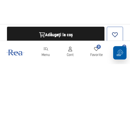
Adăugați la coș
0
0
Menu
Cont
Favorite
Coș
Buletin informativ
Fii la curent cu noutățile și promoțiile!
Conectați-vă