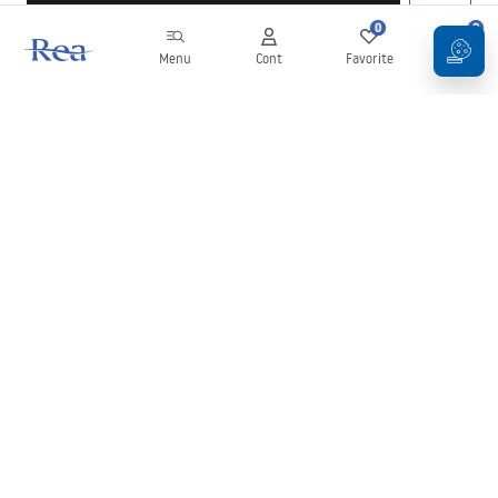
0
0
Menu
Cont
Favorite
Coș
Buletin informativ
Fii la curent cu noutățile și promoțiile!
Conectați-vă
Introducând și confirmând datele dvs., sunteți de acord să primiți
newsletterul în conformitate cu termenii stabiliți în
Regulament
.