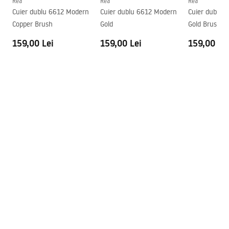
Rea
Rea
Rea
Condiții de garanție
Cuier dublu 6612 Modern
Cuier dublu 6612 Modern
Cuier dublu 
Warranty_Terms_and_Conditions_Accessories_-_24.pdf
Copper Brush
Gold
Gold Brush
159,00 Lei
159,00 Lei
159,00 Le