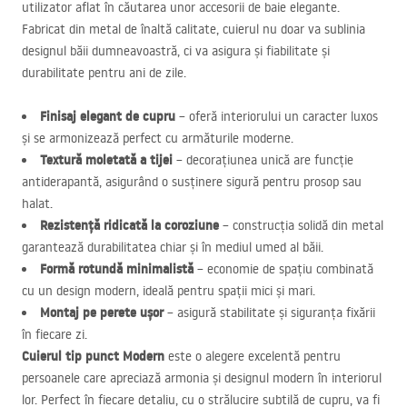
utilizator aflat în căutarea unor accesorii de baie elegante.
Fabricat din metal de înaltă calitate, cuierul nu doar va sublinia
designul băii dumneavoastră, ci va asigura și fiabilitate și
durabilitate pentru ani de zile.
Finisaj elegant de cupru
– oferă interiorului un caracter luxos
și se armonizează perfect cu armăturile moderne.
Textură moletată a tijei
– decorațiunea unică are funcție
antiderapantă, asigurând o susținere sigură pentru prosop sau
halat.
Rezistență ridicată la coroziune
– construcția solidă din metal
garantează durabilitatea chiar și în mediul umed al băii.
Formă rotundă minimalistă
– economie de spațiu combinată
cu un design modern, ideală pentru spații mici și mari.
Montaj pe perete ușor
– asigură stabilitate și siguranța fixării
în fiecare zi.
Cuierul tip punct Modern
este o alegere excelentă pentru
persoanele care apreciază armonia și designul modern în interiorul
lor. Perfect în fiecare detaliu, cu o strălucire subtilă de cupru, va fi