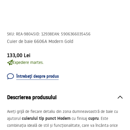
SKU
:
REA-98045
ID
:
12938
EAN
:
5906366035456
Cuier de baie 6606A Modern Gold
133,00 Lei
Expediere martes.
Întrebați despre produs
Descrierea produsului
Aveți grijă de fiecare detaliu din zona dumneavoastră de baie cu
cuierului tip punct Modern
cupru
ajutorul
cu finisaj
. Este
combinația ideală de stil și funcționalitate, care va încânta orice