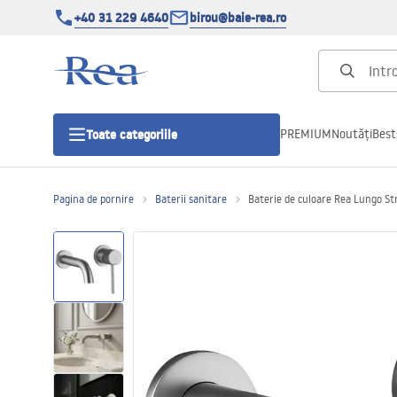
+40 31 229 4640
birou@baie-rea.ro
PREMIUM
Noutăți
Best
Toate categoriile
Pagina de pornire
Baterii sanitare
Baterie de culoare Rea Lungo St
Cabine de dus
Usi pentru cabine de dus
Cadite de dus
Rigole Liniare