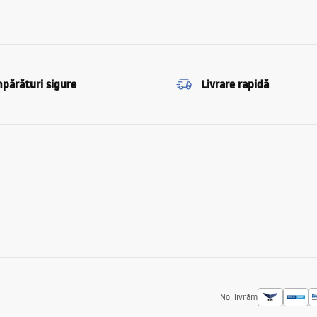
părături sigure
Livrare rapidă
Noi livrăm