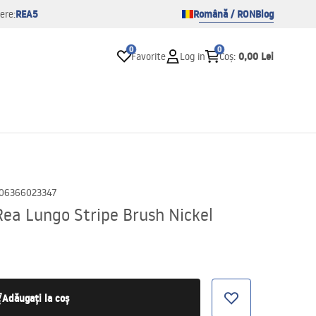
REA5
Română / RON
Blog
ere:
0
0
0,00 Lei
Favorite
Log in
Coș
:
06366023347
Rea Lungo Stripe Brush Nickel
Adăugați la coș