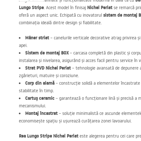
ba
Alege detalii rafinate și funcționalitate modernă în baia ta cu
Lungo Stripe
Nichel Periat
. Acest model în finisaj
se remarcă pr
sistem de montaj
B
oferă un aspect unic. Echipată cu inovatorul
combinația ideală dintre design și fiabilitate.
Mâner striat
– canelurile verticale decorative atrag privirea și
apei.
Sistem de montaj
BOX
– carcasa completă din plastic și corpu
instalarea și nivelarea, asigurând și acces facil pentru service în vi
Strat
PVD
Nichel Periat
– tehnologie avansată de depunere a c
zgârieturi, matuire și coroziune.
Corp din alamă
– construcție solidă a elementelor încastrate 
stabilitate în timp.
Cartuș ceramic
– garantează o funcționare lină și precisă a 
mecanismului.
Montaj încastrat
– soluție minimalistă ce ascunde elementele
economisește spațiu și ușurează curățarea zonei lavoarului.
Rea Lungo Stripe Nichel Periat
este alegerea pentru cei care pr