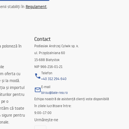
nii stabiliți în
Regulament
.
Contact
a poloneză în
Podlasiak Andrzej Cylwik sp. k.
ul. Przędzalniana 60
15-688 Białystok
ile
NIP 966-216-01-21
Telefon
m oferta cu
+40 312 294 640
e și la modă.
E-mail
ția și importul
birou@baie-rea.ro
ăturilor pentru
Echipa noastră de asistență clienți este disponibilă
 pe o
în zilele lucrătoare între:
antăm că toate
9:00–17:00
 sigure pentru
Urmărește-ne
onale.