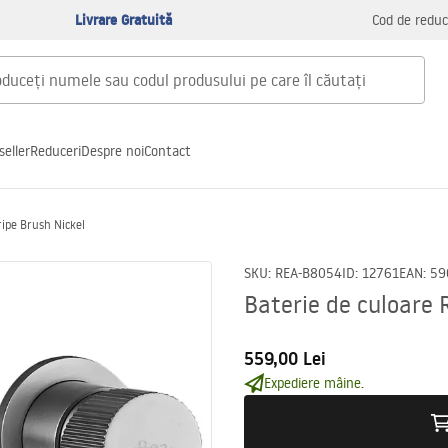
Livrare Gratuită
Cod de reduc
seller
Reduceri
Despre noi
Contact
ripe Brush Nickel
SKU
:
REA-B8054
ID
:
12761
EAN
:
59
Baterie de culoare 
559,00 Lei
Expediere mâine.