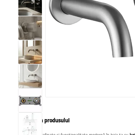
Vase WC si Bideuri
Lavoare
Cazi cu paravane
Baterii sanitare
Dusuri
Bucatarie
Accesorii și mobilier pentru baie
Descrierea produsului