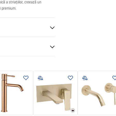
ică a striațiilor, creează un
și premium.
e cada
perete , Îngropată în perete
al
 podt.pdf
ukcja montażu
kcja_bateria_umywalkowa_p
kowa_lungo_z_okr__g__ymi_
mi.pdf