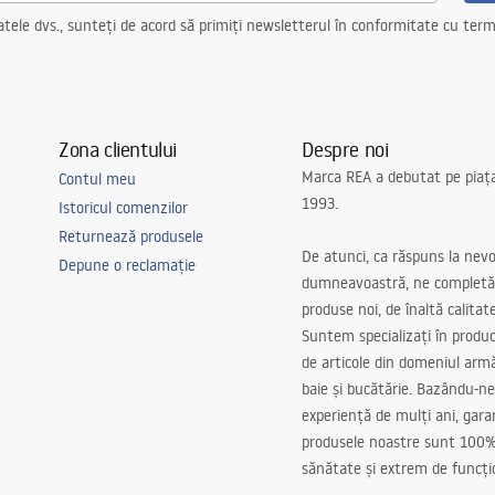
ele dvs., sunteți de acord să primiți newsletterul în conformitate cu terme
Zona clientului
Despre noi
Marca REA a debutat pe piaț
Contul meu
1993.
Istoricul comenzilor
Returnează produsele
De atunci, ca răspuns la nevo
Depune o reclamație
dumneavoastră, ne completă
produse noi, de înaltă calitat
Suntem specializați în produc
de articole din domeniul arm
baie și bucătărie. Bazându-ne
experiență de mulți ani, gar
produsele noastre sunt 100%
sănătate și extrem de funcți