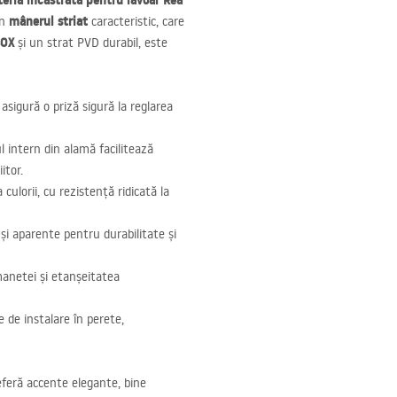
teria încastrată pentru lavoar Rea
mânerul striat
in
caracteristic, care
OX
și un strat
PVD
durabil, este
 asigură o priză sigură la reglarea
l intern din alamă facilitează
itor.
ulorii, cu rezistență ridicată la
și aparente pentru durabilitate și
manetei și etanșeitatea
 de instalare în perete,
eferă accente elegante, bine