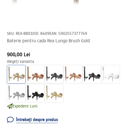
SKU
:
REA-B8010
ID
:
8409
EAN
:
5902557377749
Baterie pentru cada Rea Lungo Brush Gold
900,00 Lei
Alegeți varianta
Expediere Luni.
Întrebați despre produs