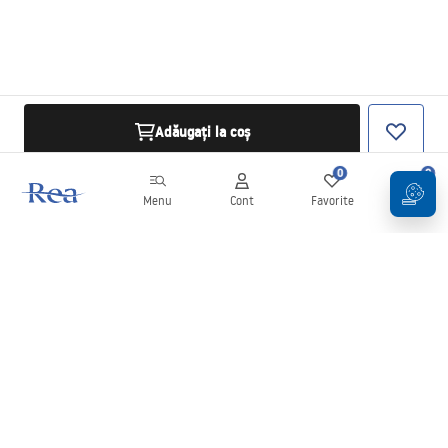
Adăugați la coș
0
0
Menu
Cont
Favorite
Coș
Buletin informativ
Fii la curent cu noutățile și promoțiile!
Conectați-vă