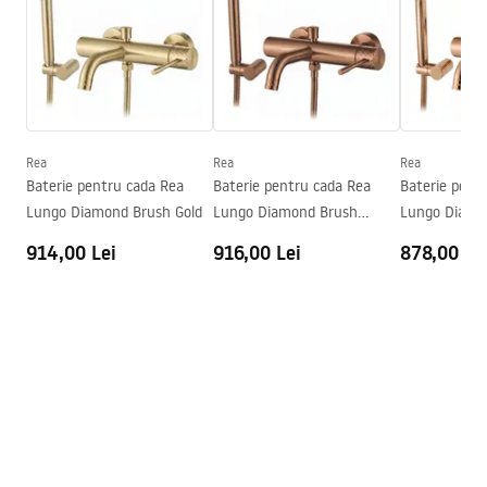
Faucet.pdf
Material
Alamă, ABS
Lungimea gurii
190
mm
Condiții de garanție
Inalime
45
mm
Warranty_Terms_and_Conditions_Faucets_-_5.pdf
Tehnologia de acoperire
PVD
Diametru pentru conectare
1/2 țoli
Rea
Rea
Rea
Baterie pentru cada Rea
Baterie pentru cada Rea
Baterie pent
Distanța dintre racorduri
150
mm
Lungo Diamond Brush Gold
Lungo Diamond Brush
Lungo Diamo
Garantie
5 ani
Copper
914,00 Lei
916,00 Lei
878,00 Le