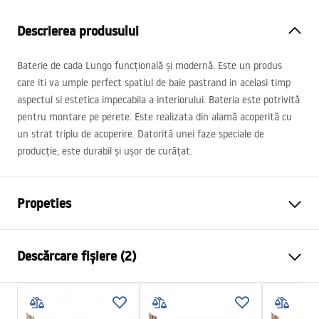
Descrierea produsului
Baterie de cada Lungo funcțională și modernă. Este un produs
care iti va umple perfect spatiul de baie pastrand in acelasi timp
aspectul si estetica impecabila a interiorului. Bateria este potrivită
pentru montare pe perete. Este realizata din alamă acoperită cu
un strat triplu de acoperire. Datorită unei faze speciale de
producție, este durabil și ușor de curățat.
Propeties
Tip baterie
de cada
Descărcare fișiere (2)
Metodă de montaj
Montată pe perete
Culoare
Auriu periat
Instrucțiuni de asamblare
Tip de gura de scurgere
Fixă