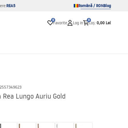
REA5
Română / RON
Blog
ere:
0
0
0,00 Lei
Favorite
Log in
Coș
:
2557349623
a Rea Lungo Auriu Gold