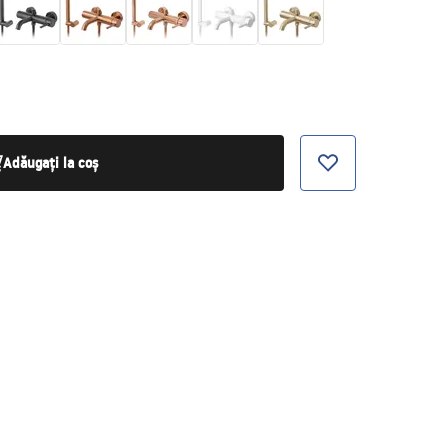
Adăugați la coș