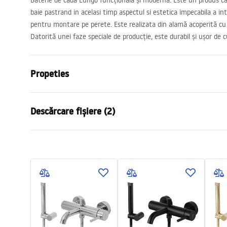
Baterie de cada Lungo funcțională și modernă. Este un produs car
baie pastrand in acelasi timp aspectul si estetica impecabila a int
pentru montare pe perete. Este realizata din alamă acoperită cu u
Datorită unei faze speciale de producție, este durabil și ușor de c
Propeties
Tip baterie
de cada
Descărcare fișiere (2)
Metodă de montaj
Montată pe
Culoare
De aur
Condi
Tip de gura de scurgere
Fixă
Instrucțiuni de asamblare
Warra
Faucet.pdf
Material
Alamă, ABS
Faucet
Lungimea gurii
190
mm
Inalime
45
mm
Tehnologia de acoperire
PVD