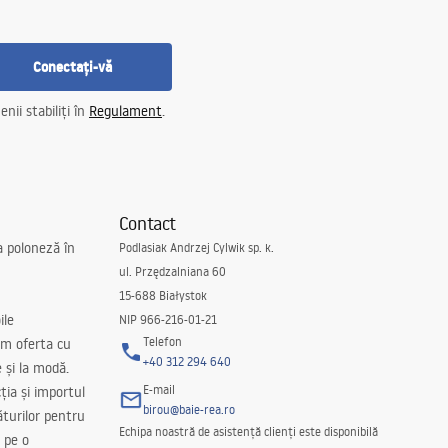
Conectați-vă
nii stabiliți în
Regulament
.
Contact
a poloneză în
Podlasiak Andrzej Cylwik sp. k.
ul. Przędzalniana 60
15-688 Białystok
ile
NIP 966-216-01-21
Telefon
m oferta cu
+40 312 294 640
e și la modă.
E-mail
ția și importul
birou@baie-rea.ro
ăturilor pentru
Echipa noastră de asistență clienți este disponibilă
 pe o