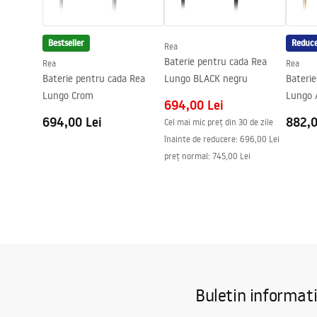
Diametru pentru conectare
1/2 țoli
Distanța dintre racorduri
150
mm
Bestseller
Reduce
Rea
Garantie
5 ani
Baterie pentru cada Rea
Rea
Rea
Baterie pentru cada Rea
Lungo BLACK negru
Bateri
Lungo Crom
694,00 Lei
694,00 Lei
882,0
Cel mai mic preț din 30 de zile
înainte de reducere:
696,00 Lei
preț normal
:
745,00 Lei
Buletin informat