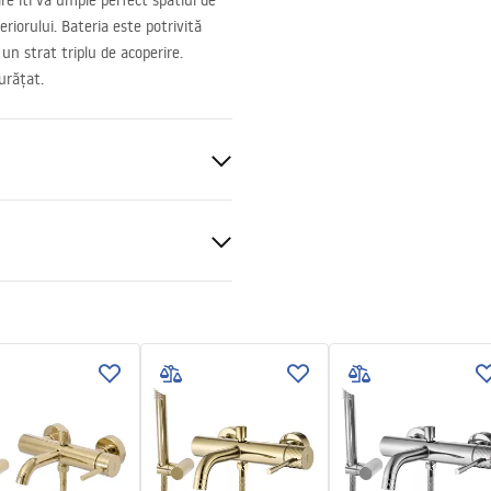
e iti va umple perfect spatiul de
eriorului. Bateria este potrivită
n strat triplu de acoperire.
urățat.
 perete
ții de garanție
nty_Terms_and_Conditions_
s_-_5.pdf