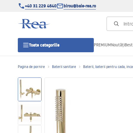
+40 31 229 4640
birou@baie-rea.ro
PREMIUM
Noutăți
Best
Toate categoriile
Pagina de pornire
Baterii sanitare
Baterii, baterii pentru cada, inc
Cabine de dus
Usi pentru cabine de dus
Cadite de dus
Rigole Liniare