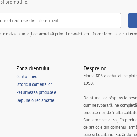
 și promoțiile!
ele dvs., sunteți de acord să primiți newsletterul în conformitate cu terme
Zona clientului
Despre noi
Marca REA a debutat pe piaț
Contul meu
1993.
Istoricul comenzilor
Returnează produsele
De atunci, ca răspuns la nevo
Depune o reclamație
dumneavoastră, ne completă
produse noi, de înaltă calitat
Suntem specializați în produc
de articole din domeniul arm
baie și bucătărie. Bazându-ne