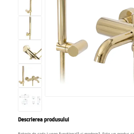
Vase WC si Bideuri
Lavoare
Cazi cu paravane
Baterii sanitare
Dusuri
Bucatarie
Accesorii și mobilier pentru baie
Descrierea produsului