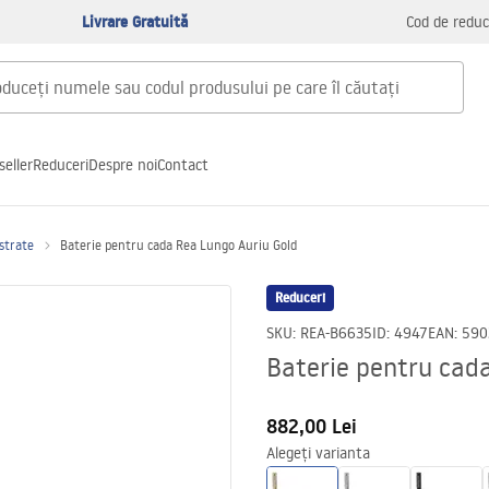
Livrare Gratuită
Cod de reduc
seller
Reduceri
Despre noi
Contact
astrate
Baterie pentru cada Rea Lungo Auriu Gold
Reduceri
SKU
:
REA-B6635
ID
:
4947
EAN
:
590
Baterie pentru cad
882,00 Lei
Alegeți varianta