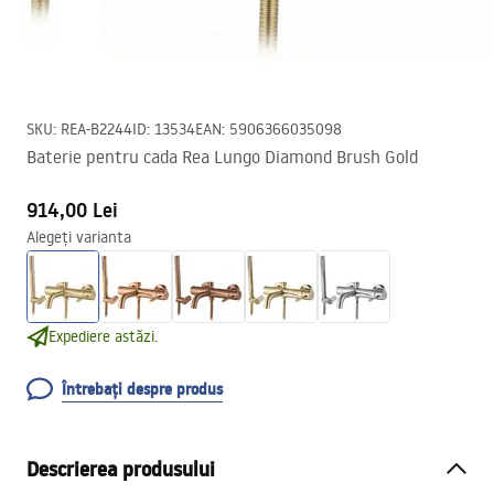
SKU
:
REA-B2244
ID
:
13534
EAN
:
5906366035098
Baterie pentru cada Rea Lungo Diamond Brush Gold
914,00 Lei
Alegeți varianta
Expediere astăzi.
Întrebați despre produs
Descrierea produsului