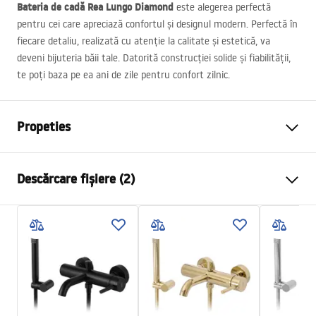
Bateria de cadă Rea Lungo Diamond
este alegerea perfectă
pentru cei care apreciază confortul și designul modern. Perfectă în
fiecare detaliu, realizată cu atenție la calitate și estetică, va
deveni bijuteria băii tale. Datorită construcției solide și fiabilității,
te poți baza pe ea ani de zile pentru confort zilnic.
Propeties
Tip baterie
de cada
Descărcare fișiere (2)
Metodă de montaj
Montată pe perete
Culoare
Auriu periat
Instrucțiuni de asamblare
Tip de gura de scurgere
Fixă
Faucet.pdf
Material
Inox, Alamă
Lungimea gurii
100
mm
Condiții de garanție
Inalime
90
mm
Warranty_Terms_and_Conditions_Faucets_-_5.pdf