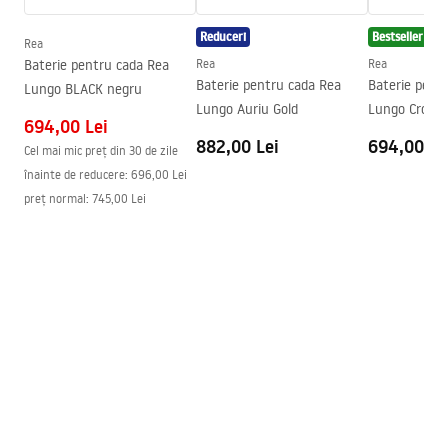
Tehnologia de acoperire
PVD
Reduceri
Bestseller
Diametru pentru conectare
1/2 țoli
Rea
Baterie pentru cada Rea
Rea
Rea
Distanța dintre racorduri
150
mm
Baterie pentru cada Rea
Baterie pent
Lungo BLACK negru
Garantie
5 ani
Lungo Auriu Gold
Lungo Crom
694,00 Lei
882,00 Lei
694,00 Le
Cel mai mic preț din 30 de zile
înainte de reducere:
696,00 Lei
preț normal
:
745,00 Lei