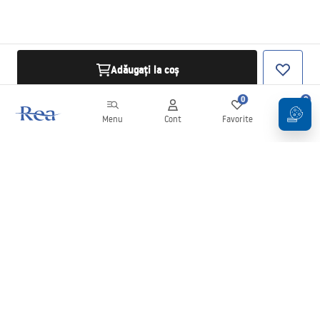
Adăugați la coș
0
0
Menu
Cont
Favorite
Coș
Buletin informativ
Fii la curent cu noutățile și promoțiile!
Conectați-vă