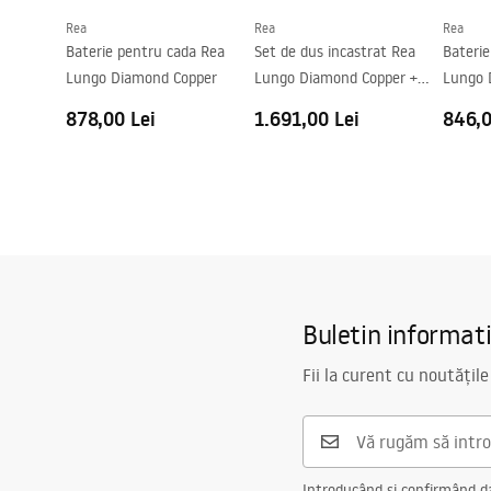
Rea
Rea
Rea
Garantie
5 ani
Baterie pentru cada Rea
Set de dus incastrat Rea
Bateri
Lungo Diamond Copper
Lungo Diamond Copper +
Lungo 
BOX
878,00 Lei
1.691,00 Lei
846,0
Buletin informat
Fii la curent cu noutățile
Introducând și confirmând dat