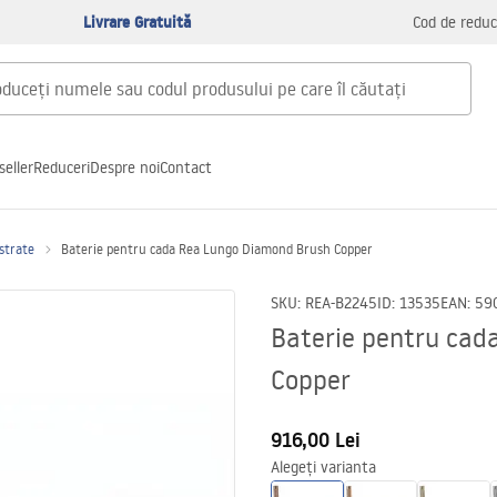
Livrare Gratuită
Cod de reduc
seller
Reduceri
Despre noi
Contact
astrate
Baterie pentru cada Rea Lungo Diamond Brush Copper
SKU
:
REA-B2245
ID
:
13535
EAN
:
59
Baterie pentru cad
Copper
916,00 Lei
Alegeți varianta