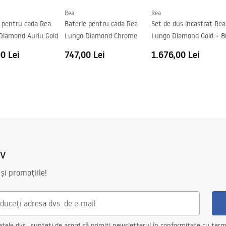
Rea
Rea
e pentru cada Rea
Baterie pentru cada Rea
Set de dus incastrat Rea
Diamond Auriu Gold
Lungo Diamond Chrome
Lungo Diamond Gold + B
0 Lei
747,00 Lei
1.676,00 Lei
iv
 și promoțiile!
ele dvs., sunteți de acord să primiți newsletterul în conformitate cu terme