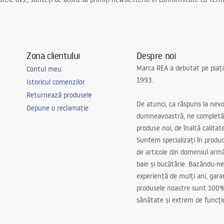
Zona clientului
Despre noi
Marca REA a debutat pe piaț
Contul meu
1993.
Istoricul comenzilor
Returnează produsele
De atunci, ca răspuns la nevo
Depune o reclamație
dumneavoastră, ne completă
produse noi, de înaltă calitat
Suntem specializați în produc
de articole din domeniul arm
baie și bucătărie. Bazându-ne
experiență de mulți ani, gar
produsele noastre sunt 100%
sănătate și extrem de funcți