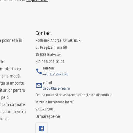
Contact
a poloneză în
Podlasiak Andrzej Cylwik sp. k.
ul. Przędzalniana 60
15-688 Białystok
ile
NIP 966-216-01-21
Telefon
m oferta cu
+40 312 294 640
e și la modă.
E-mail
ția și importul
birou@baie-rea.ro
ăturilor pentru
Echipa noastră de asistență clienți este disponibilă
 pe o
în zilele lucrătoare între:
antăm că toate
9:00–17:00
 sigure pentru
Urmărește-ne
onale.