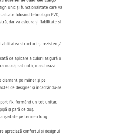
bateriei de cadă Rea Lungo
ită
ign unic și funcționalitate care va
ă calitate folosind tehnologia
PVD
,
ră, dar va asigura și fiabilitate și
abilitatea structurii și rezistență
ată de aplicare a culorii asigură o
ura nobilă, satinată, maschează
de diamant pe mâner și pe
acter de designer și încadrându-se
uport fix, formând un tot unitar.
ipă și pară de duș.
etanșeitate pe termen lung.
re apreciază confortul și designul