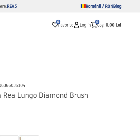
REA5
Română / RON
Blog
ere:
0
0
0,00 Lei
Favorite
Log in
Coș
:
06366035104
a Rea Lungo Diamond Brush