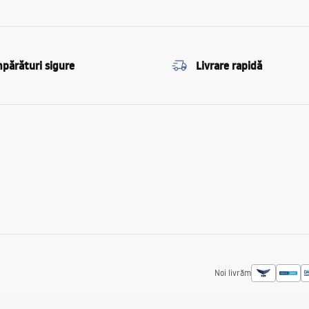
părături sigure
Livrare rapidă
Noi livrăm