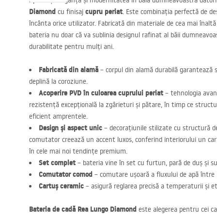
Apreciați eleganța și modernitatea în baia dumneavoastră dator
Diamond
cupru periat
cu finisaj
. Este combinația perfectă de des
încânta orice utilizator. Fabricată din materiale de cea mai înalt
bateria nu doar că va sublinia designul rafinat al băii dumneavoast
durabilitate pentru mulți ani.
Fabricată din alamă
– corpul din alamă durabilă garantează st
deplină la coroziune.
Acoperire
PVD
în culoarea cuprului periat
– tehnologia avans
rezistență excepțională la zgârieturi și pătare, în timp ce struct
eficient amprentele.
Design și aspect unic
– decorațiunile stilizate cu structură 
comutator creează un accent luxos, conferind interiorului un car
în cele mai noi tendințe premium.
Set complet
– bateria vine în set cu furtun, pară de duș și s
Comutator comod
– comutare ușoară a fluxului de apă între p
Cartuș ceramic
– asigură reglarea precisă a temperaturii și 
Bateria de cadă Rea Lungo Diamond
este alegerea pentru cei ca