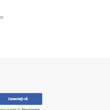
OX
Conectați-vă
nii stabiliți în
Regulament
.