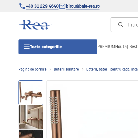
+40 31 229 4640
birou@baie-rea.ro
PREMIUM
Noutăți
Best
Toate categoriile
Pagina de pornire
Baterii sanitare
Baterii, baterii pentru cada, inc
Cabine de dus
Usi pentru cabine de dus
Cadite de dus
Rigole Liniare