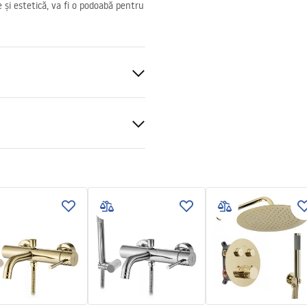
te și estetică, va fi o podoabă pentru
 perete
t
ții de garanție
nty_Terms_and_Conditions_
s_-_5.pdf