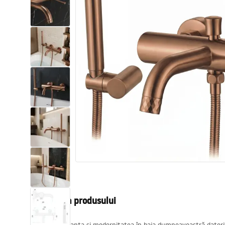
Vase WC si Bideuri
Lavoare
Cazi cu paravane
Baterii sanitare
Dusuri
Bucatarie
Accesorii și mobilier pentru baie
Descrierea produsului