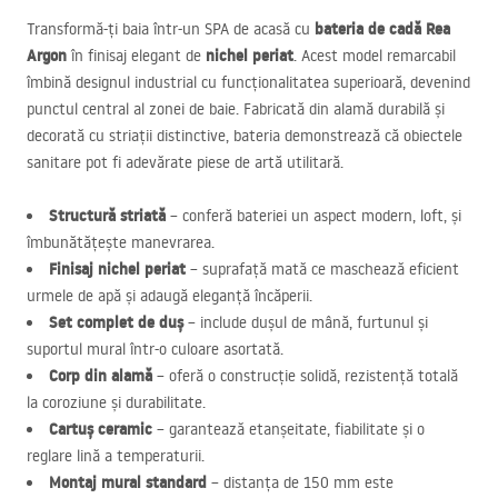
bateria de cadă Rea
Transformă-ți baia într-un
SPA
de acasă cu
Argon
nichel periat
în finisaj elegant de
. Acest model remarcabil
îmbină designul industrial cu funcționalitatea superioară, devenind
punctul central al zonei de baie. Fabricată din alamă durabilă și
decorată cu striații distinctive, bateria demonstrează că obiectele
sanitare pot fi adevărate piese de artă utilitară.
Structură striată
– conferă bateriei un aspect modern, loft, și
îmbunătățește manevrarea.
Finisaj nichel periat
– suprafață mată ce maschează eficient
urmele de apă și adaugă eleganță încăperii.
Set complet de duș
– include dușul de mână, furtunul și
suportul mural într-o culoare asortată.
Corp din alamă
– oferă o construcție solidă, rezistență totală
la coroziune și durabilitate.
Cartuș ceramic
– garantează etanșeitate, fiabilitate și o
reglare lină a temperaturii.
Montaj mural standard
– distanța de 150 mm este