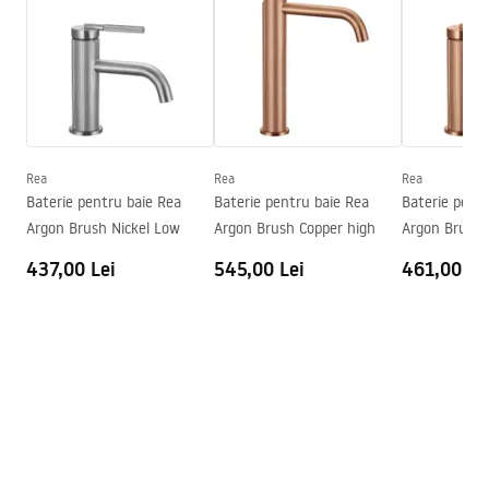
Tip de gura de scurgere
Mobilă
Faucet.pdf
Material
Alamă, ABS
Lungimea gurii
180
mm
Condiții de garanție
Inalime
120
mm
Warranty_Terms_and_Conditions_Faucets_-_5.pdf
Tehnologia de acoperire
PVD
Diametru pentru conectare
1/2 țoli
Rea
Rea
Rea
Baterie pentru baie Rea
Baterie pentru baie Rea
Baterie pent
Distanța dintre racorduri
150
mm
Argon Brush Nickel Low
Argon Brush Copper high
Argon Brush 
Model
JS-B34803N
437,00 Lei
545,00 Lei
461,00 Le
Garantie
5 ani