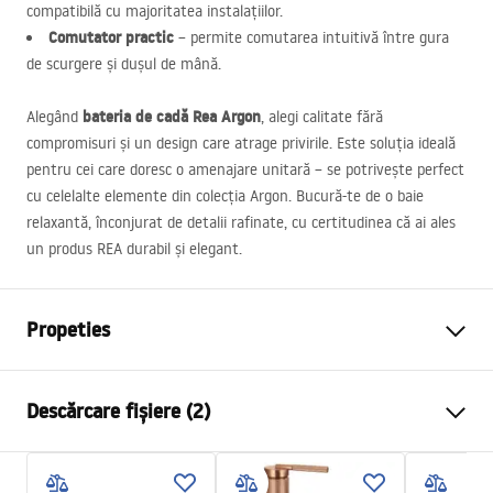
compatibilă cu majoritatea instalațiilor.
Comutator practic
– permite comutarea intuitivă între gura
de scurgere și dușul de mână.
bateria de cadă Rea Argon
Alegând
, alegi calitate fără
compromisuri și un design care atrage privirile. Este soluția ideală
pentru cei care doresc o amenajare unitară – se potrivește perfect
cu celelalte elemente din colecția Argon. Bucură-te de o baie
relaxantă, înconjurat de detalii rafinate, cu certitudinea că ai ales
un produs
REA
durabil și elegant.
Propeties
Tip baterie
de cada
Descărcare fișiere (2)
Metodă de montaj
Montată pe perete
Culoare
Oțel periat
Instrucțiuni de asamblare