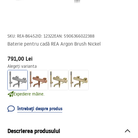
SKU
:
REA-B6452
ID
:
12322
EAN
:
5906366022388
Baterie pentru cadă REA Argon Brush Nickel
791,00 Lei
Alegeți varianta
Expediere mâine.
Întrebați despre produs
Descrierea produsului