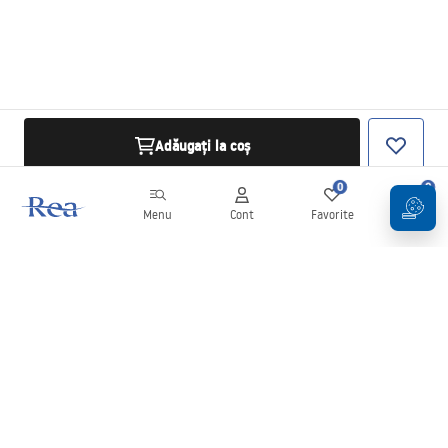
Adăugați la coș
0
0
Menu
Cont
Favorite
Coș
Buletin informativ
Fii la curent cu noutățile și promoțiile!