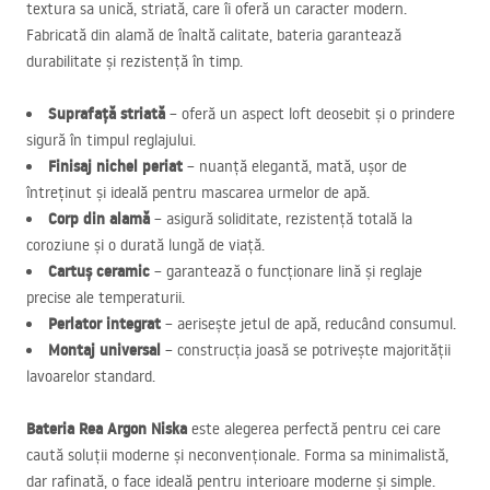
textura sa unică, striată, care îi oferă un caracter modern.
Fabricată din alamă de înaltă calitate, bateria garantează
durabilitate și rezistență în timp.
Suprafață striată
– oferă un aspect loft deosebit și o prindere
sigură în timpul reglajului.
Finisaj nichel periat
– nuanță elegantă, mată, ușor de
întreținut și ideală pentru mascarea urmelor de apă.
Corp din alamă
– asigură soliditate, rezistență totală la
coroziune și o durată lungă de viață.
Cartuș ceramic
– garantează o funcționare lină și reglaje
precise ale temperaturii.
Perlator integrat
– aerisește jetul de apă, reducând consumul.
Montaj universal
– construcția joasă se potrivește majorității
lavoarelor standard.
Bateria Rea Argon Niska
este alegerea perfectă pentru cei care
caută soluții moderne și neconvenționale. Forma sa minimalistă,
dar rafinată, o face ideală pentru interioare moderne și simple.