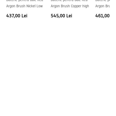
Model
JS-B348N
Safety_Information_Faucets.pdf
Argon Brush Nickel Low
Argon Brush Copper high
Argon Brush 
Garantie
5 ani
437,00 Lei
545,00 Lei
461,00 Le