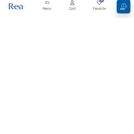
0
0
Menu
Cont
Favorite
Coș
Buletin informativ
Fii la curent cu noutățile și promoțiile!
Conectați-vă
Introducând și confirmând datele dvs., sunteți de acord să primiți
newsletterul în conformitate cu termenii stabiliți în
Regulament
.