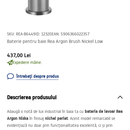
SKU
:
REA-B6449
ID
:
12320
EAN
:
5906366022357
Baterie pentru baie Rea Argon Brush Nickel Low
437,00 Lei
Expediere mâine.
Întrebați despre produs
Descrierea produsului
bateria de lavoar Rea
Adaugă o notă de lux industrial în baia ta cu
Argon Niska
nichel periat
în finisaj
. Acest model remarcabil se
evidențiază nu doar prin funcționalitatea excelentă, ci și prin