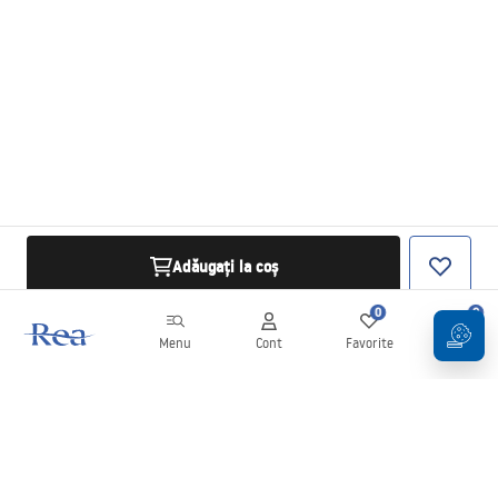
Adăugați la coș
0
0
Menu
Cont
Favorite
Coș
Buletin informativ
Fii la curent cu noutățile și promoțiile!