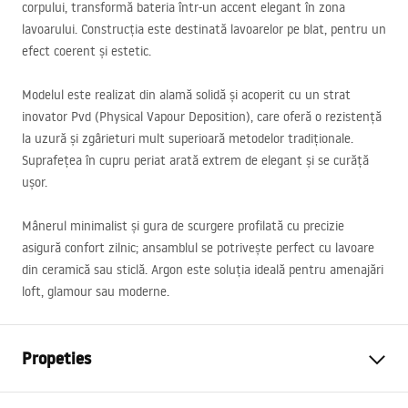
corpului, transformă bateria într-un accent elegant în zona
lavoarului. Construcția este destinată lavoarelor pe blat, pentru un
efect coerent și estetic.
Modelul este realizat din alamă solidă și acoperit cu un strat
inovator Pvd (Physical Vapour Deposition), care oferă o rezistență
la uzură și zgârieturi mult superioară metodelor tradiționale.
Suprafețea în cupru periat arată extrem de elegant și se curăță
ușor.
Mânerul minimalist și gura de scurgere profilată cu precizie
asigură confort zilnic; ansamblul se potrivește perfect cu lavoare
din ceramică sau sticlă. Argon este soluția ideală pentru amenajări
loft, glamour sau moderne.
Propeties
Tip baterie
de lavoar