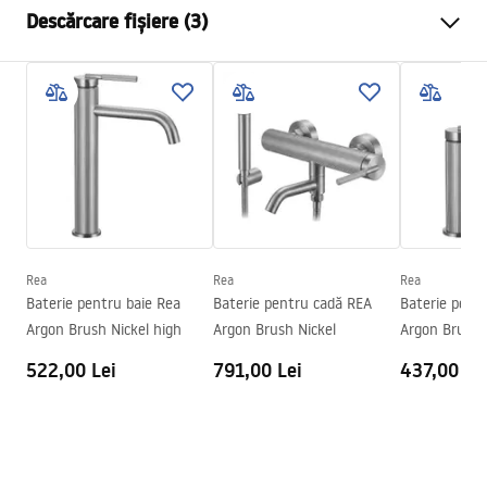
Descărcare fișiere (3)
Metodă de montaj
Montată pe blat
Culoare
Cupru periat
Condiții de garanție
Tip de gura de scurgere
Fixă
Warranty_Terms_and_Conditions_Faucets_-_5.pdf
Material
Alamă
Lungimea gurii
145
mm
Instrucțiuni de asamblare
Inalime
295
mm
faucet.pdf
Tehnologia de acoperire
PVD
Diametru pentru conectare
3/8 țoli
Rea
Rea
Rea
Informații de siguranță
Baterie pentru baie Rea
Baterie pentru cadă REA
Baterie pent
Garantie
5 ani
Safety_Information_Faucets.pdf
Argon Brush Nickel high
Argon Brush Nickel
522,00 Lei
791,00 Lei
437,00 Le