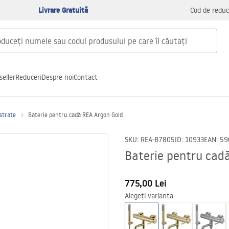
Livrare Gratuită
Cod de reduc
seller
Reduceri
Despre noi
Contact
astrate
Baterie pentru cadă REA Argon Gold
SKU
:
REA-B7805
ID
:
10933
EAN
:
59
Baterie pentru cad
775,00 Lei
Alegeți varianta