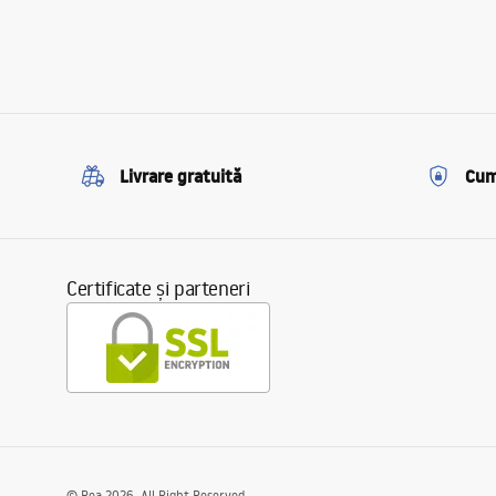
Livrare gratuită
Cum
Certificate și parteneri
©
Rea
2026
. All Right Reserved.