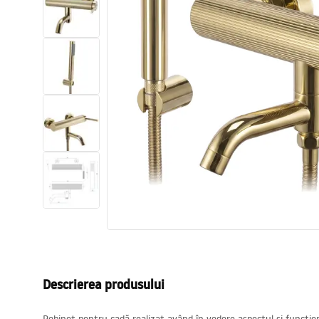
Vase WC si Bideuri
Lavoare
Cazi cu paravane
Baterii sanitare
Dusuri
Bucatarie
Accesorii și mobilier pentru baie
Descrierea produsului