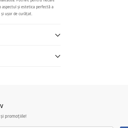
alitatea. Potrivit pentru fiecare
p aspectul și estetica perfectă a
 și ușor de curățat.
 perete
ții de garanție
nty_Terms_and_Conditions_
s_-_5.pdf
iv
 și promoțiile!