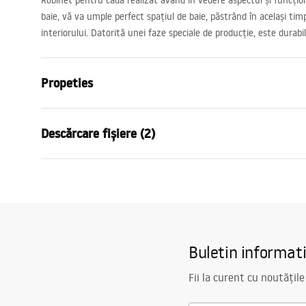
Robinet pentru cadă realizat având în vedere aspectul și funcțion
baie, vă va umple perfect spațiul de baie, păstrând în același tim
interiorului. Datorită unei faze speciale de producție, este durabil
Propeties
Tip baterie
de cada
Descărcare fișiere (2)
Metodă de montaj
Montată pe
Culoare
De aur
Condi
Tip de gura de scurgere
Mobilă
Instrucțiuni de asamblare
Warra
Faucet.pdf
Material
Alamă, ABS
Faucet
Lungimea gurii
180
mm
Buletin informat
Inalime
120
mm
Tehnologia de acoperire
PVD
Fii la curent cu noutățile
Diametru pentru conectare
1/2 țoli