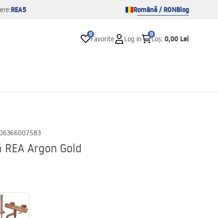
REA5
Română / RON
Blog
ere:
0
0
0,00 Lei
Favorite
Log in
Coș
:
06366007583
ă REA Argon Gold