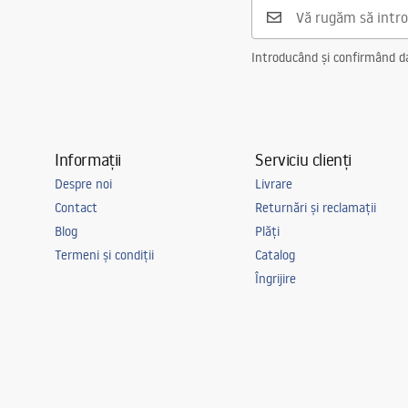
Distanța dintre racorduri
150
mm
Garantie
5 ani
Introducând și confirmând dat
Informații
Serviciu clienți
Despre noi
Livrare
Contact
Returnări și reclamații
Blog
Plăți
Termeni și condiții
Catalog
Îngrijire