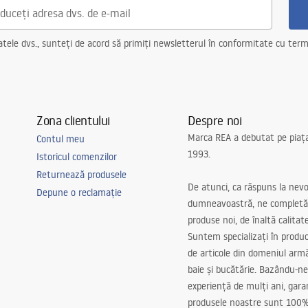
ele dvs., sunteți de acord să primiți newsletterul în conformitate cu terme
Zona clientului
Despre noi
Marca REA a debutat pe piaț
Contul meu
1993.
Istoricul comenzilor
Returnează produsele
De atunci, ca răspuns la nevo
Depune o reclamație
dumneavoastră, ne completă
produse noi, de înaltă calitat
Suntem specializați în produc
de articole din domeniul arm
baie și bucătărie. Bazându-ne
experiență de mulți ani, gar
produsele noastre sunt 100%