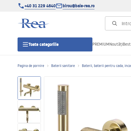
+40 31 229 4640
birou@baie-rea.ro
PREMIUM
Noutăți
Best
Toate categoriile
Pagina de pornire
Baterii sanitare
Baterii, baterii pentru cada, inc
Cabine de dus
Usi pentru cabine de dus
Cadite de dus
Rigole Liniare