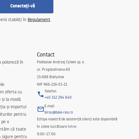
Conectați-vă
nii stabiliți în
Regulament
.
Contact
a poloneză în
Podlasiak Andrzej Cylwik sp. k.
ul. Przędzalniana 60
15-688 Białystok
ile
NIP 966-216-01-21
Telefon
m oferta cu
+40 312 294 640
e și la modă.
E-mail
ția și importul
birou@baie-rea.ro
ăturilor pentru
Echipa noastră de asistență clienți este disponibilă
 pe o
în zilele lucrătoare între:
antăm că toate
9:00–17:00
 sigure pentru