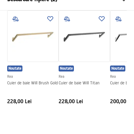
Material
Metal
Metodă de montaj
Cu șuruburi
Condiții de garanție
Latime
140
mm
Warranty_Terms_and_Conditions_Accessories_-_24.pdf
Inalime
95
mm
Adâncime
70
mm
Informații de siguranță
Serie
Otto
Safety_Information_Accessories.pdf
Garantie
24 luni
Noutate
Noutate
Noutate
Rea
Rea
Rea
Cuier de baie Will Brush Gold
Cuier de baie Will Titan
Cuier de baie
228,00 Lei
228,00 Lei
200,00 Le