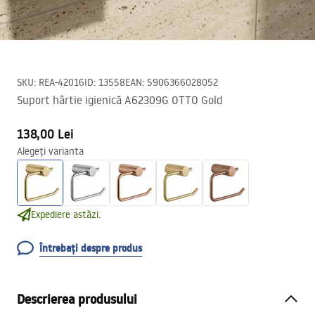
SKU
:
REA-42016
ID
:
13558
EAN
:
5906366028052
Suport hârtie igienică A62309G OTTO Gold
138,00 Lei
Alegeți varianta
Expediere astăzi.
Întrebați despre produs
Descrierea produsului