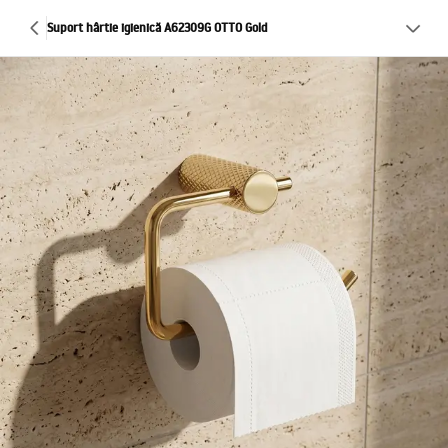
Suport hârtie igienică A62309G OTTO Gold