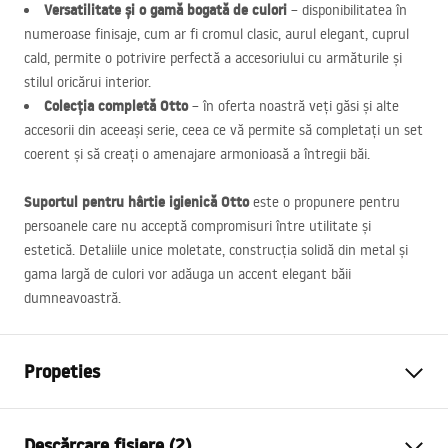
Versatilitate și o gamă bogată de culori
– disponibilitatea în
numeroase finisaje, cum ar fi cromul clasic, aurul elegant, cuprul
cald, permite o potrivire perfectă a accesoriului cu armăturile și
stilul oricărui interior.
Colecția completă Otto
– în oferta noastră veți găsi și alte
accesorii din aceeași serie, ceea ce vă permite să completați un set
coerent și să creați o amenajare armonioasă a întregii băi.
Suportul pentru hârtie igienică Otto
este o propunere pentru
persoanele care nu acceptă compromisuri între utilitate și
estetică. Detaliile unice moletate, construcția solidă din metal și
gama largă de culori vor adăuga un accent elegant băii
dumneavoastră.
Propeties
Culoare
De aur
Descărcare fișiere (2)