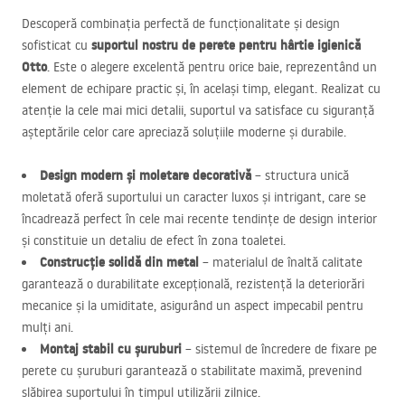
Descoperă combinația perfectă de funcționalitate și design
suportul nostru de perete pentru hârtie igienică
sofisticat cu
Otto
. Este o alegere excelentă pentru orice baie, reprezentând un
element de echipare practic și, în același timp, elegant. Realizat cu
atenție la cele mai mici detalii, suportul va satisface cu siguranță
așteptările celor care apreciază soluțiile moderne și durabile.
Design modern și moletare decorativă
– structura unică
moletată oferă suportului un caracter luxos și intrigant, care se
încadrează perfect în cele mai recente tendințe de design interior
și constituie un detaliu de efect în zona toaletei.
Construcție solidă din metal
– materialul de înaltă calitate
garantează o durabilitate excepțională, rezistență la deteriorări
mecanice și la umiditate, asigurând un aspect impecabil pentru
mulți ani.
Montaj stabil cu șuruburi
– sistemul de încredere de fixare pe
perete cu șuruburi garantează o stabilitate maximă, prevenind
slăbirea suportului în timpul utilizării zilnice.