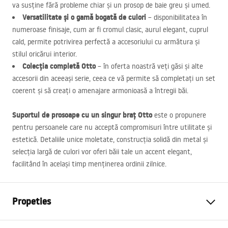
va susține fără probleme chiar și un prosop de baie greu și umed.
Versatilitate și o gamă bogată de culori
– disponibilitatea în
numeroase finisaje, cum ar fi cromul clasic, aurul elegant, cuprul
cald, permite potrivirea perfectă a accesoriului cu armătura și
stilul oricărui interior.
Colecția completă Otto
– în oferta noastră veți găsi și alte
accesorii din aceeași serie, ceea ce vă permite să completați un set
coerent și să creați o amenajare armonioasă a întregii băi.
Suportul de prosoape cu un singur braț Otto
este o propunere
pentru persoanele care nu acceptă compromisuri între utilitate și
estetică. Detaliile unice moletate, construcția solidă din metal și
selecția largă de culori vor oferi băii tale un accent elegant,
facilitând în același timp menținerea ordinii zilnice.
Propeties