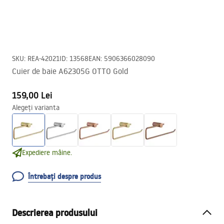
SKU
:
REA-42021
ID
:
13568
EAN
:
5906366028090
Cuier de baie A62305G OTTO Gold
159,00 Lei
Alegeți varianta
Expediere mâine.
Întrebați despre produs
Descrierea produsului