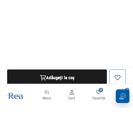
Adăugați la coș
0
0
Menu
Cont
Favorite
Coș
Buletin informativ