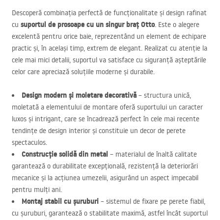
Descoperă combinația perfectă de funcționalitate și design rafinat
suportul de prosoape cu un singur braț Otto
cu
. Este o alegere
excelentă pentru orice baie, reprezentând un element de echipare
practic și, în același timp, extrem de elegant. Realizat cu atenție la
cele mai mici detalii, suportul va satisface cu siguranță așteptările
celor care apreciază soluțiile moderne și durabile.
Design modern și moletare decorativă
– structura unică,
moletată a elementului de montare oferă suportului un caracter
luxos și intrigant, care se încadrează perfect în cele mai recente
tendințe de design interior și constituie un decor de perete
spectaculos.
Construcție solidă din metal
– materialul de înaltă calitate
garantează o durabilitate excepțională, rezistență la deteriorări
mecanice și la acțiunea umezelii, asigurând un aspect impecabil
pentru mulți ani.
Montaj stabil cu șuruburi
– sistemul de fixare pe perete fiabil,
cu șuruburi, garantează o stabilitate maximă, astfel încât suportul