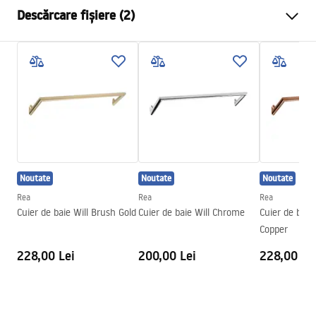
Culoare
De aur
Descărcare fișiere (2)
Material
Metal
Metodă de montaj
Cu șuruburi
Condiții de garanție
Latime
265
mm
Warranty_Terms_and_Conditions_Accessories_-_24.pdf
Inalime
95
mm
Adâncime
70
mm
Informații de siguranță
Serie
Otto
Safety_Information_Accessories.pdf
Garantie
24 luni
Noutate
Noutate
Noutate
Rea
Rea
Rea
Cuier de baie Will Brush Gold
Cuier de baie Will Chrome
Cuier de baie
Copper
228,00 Lei
200,00 Lei
228,00 Le