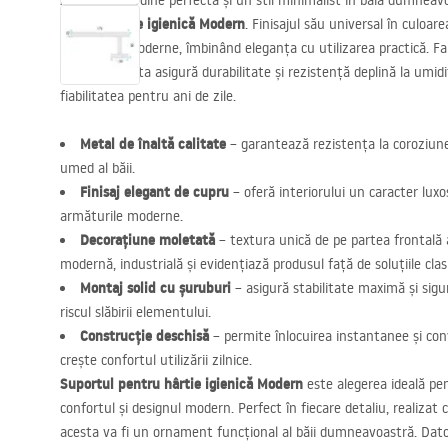
Asigurați o ordine perfectă și un stil minimalist în baia dumneav
pentru hârtie igienică Modern
. Finisajul său universal în culoar
tendințele moderne, îmbinând eleganța cu utilizarea practică. Fab
calitate, acesta asigură durabilitate și rezistență deplină la umi
fiabilitatea pentru ani de zile.
Metal de înaltă calitate
– garantează rezistența la coroziune ș
umed al băii.
Finisaj elegant de cupru
– oferă interiorului un caracter luxo
armăturile moderne.
Decorațiune moletată
– textura unică de pe partea frontală
modernă, industrială și evidențiază produsul față de soluțiile clas
Montaj solid cu șuruburi
– asigură stabilitate maximă și sigur
riscul slăbirii elementului.
Construcție deschisă
– permite înlocuirea instantanee și conv
crește confortul utilizării zilnice.
Suportul pentru hârtie igienică Modern
este alegerea ideală pe
confortul și designul modern. Perfect în fiecare detaliu, realizat c
acesta va fi un ornament funcțional al băii dumneavoastră. Datori