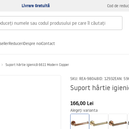
Livrare Gratuită
Cod de reduc
seller
Reduceri
Despre noi
Contact
Suport hârtie igienică 6611 Modern Copper
SKU
:
REA-98048
ID
:
12932
EAN
:
59
Suport hârtie igie
166,00 Lei
Alegeți varianta