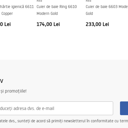
Rea
Rea
hârtie igienică 6611
Cuier de baie Ring 6610
Cuier de baie 6603 Mode
 Copper
Modern Gold
Gold
0 Lei
174,00 Lei
233,00 Lei
iv
 și promoțiile!
ele dvs., sunteți de acord să primiți newsletterul în conformitate cu terme