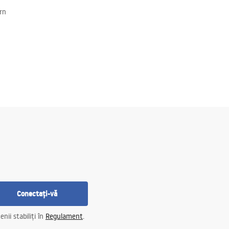
rn
Conectați-vă
nii stabiliți în
Regulament
.