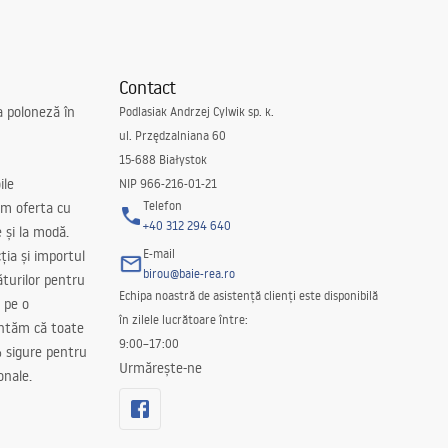
Contact
a poloneză în
Podlasiak Andrzej Cylwik sp. k.
ul. Przędzalniana 60
15-688 Białystok
ile
NIP 966-216-01-21
Telefon
m oferta cu
+40 312 294 640
e și la modă.
E-mail
ția și importul
birou@baie-rea.ro
ăturilor pentru
Echipa noastră de asistență clienți este disponibilă
 pe o
în zilele lucrătoare între:
antăm că toate
9:00–17:00
 sigure pentru
Urmărește-ne
onale.