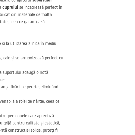
suportului
oastră cu ajutorul
cuprului
ea
se încadrează perfect în
ricat din materiale de înaltă
ditate, ceea ce garantează
i la utilizarea zilnică în mediul
s, cald și se armonizează perfect cu
 a suportului adaugă o notă
ice.
anța fixării pe perete, eliminând
enabilă a rolei de hârtie, ceea ce
ntru persoanele care apreciază
u grijă pentru calitate și estetică,
tă construcției solide, puteți fi