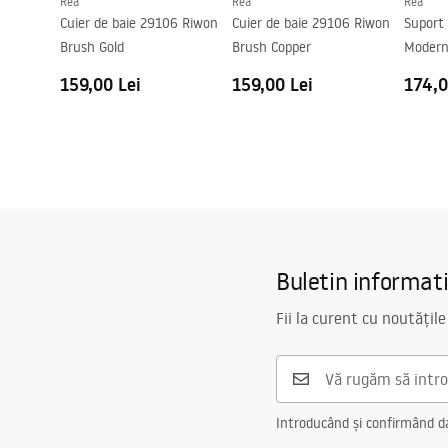
Rea
Rea
Rea
Cuier de baie 29106 Riwon
Cuier de baie 29106 Riwon
Suport 
Brush Gold
Brush Copper
Modern
159,00 Lei
159,00 Lei
174,0
Buletin informat
Fii la curent cu noutățile
Introducând și confirmând dat