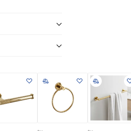
ții de garanție
nty_Terms_and_Conditions_
ories_-_24.pdf