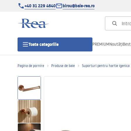
+40 31 229 4640
birou@baie-rea.ro
PREMIUM
Noutăți
Best
Toate categoriile
Pagina de pornire
Produse de baie
Suporturi pentru hartie igenica
Cabine de dus
Usi pentru cabine de dus
Cadite de dus
Rigole Liniare