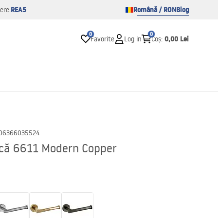
REA5
Română / RON
Blog
ere:
0
0
0,00 Lei
Favorite
Log in
Coș
:
06366035524
nică 6611 Modern Copper