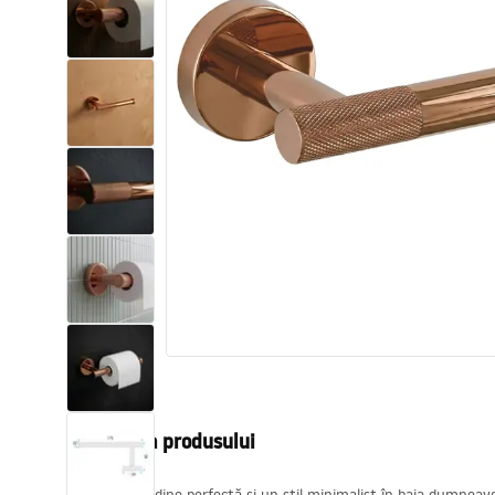
Vase WC si Bideuri
Lavoare
Cazi cu paravane
Baterii sanitare
Dusuri
Bucatarie
Accesorii și mobilier pentru baie
Descrierea produsului