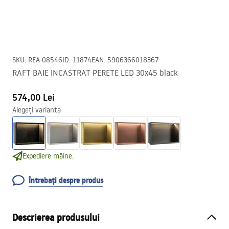
SKU
:
REA-08546
ID
:
11874
EAN
:
5906366018367
RAFT BAIE INCASTRAT PERETE LED 30x45 black
574,00 Lei
Alegeți varianta
Expediere mâine.
Întrebați despre produs
Descrierea produsului