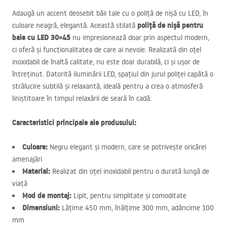
Adaugă un accent deosebit băii tale cu o poliță de nișă cu
LED
, în
poliță de nișă pentru
culoare neagră, elegantă. Această stilată
baie cu
LED
30×45
nu impresionează doar prin aspectul modern,
ci oferă și funcționalitatea de care ai nevoie. Realizată din oțel
inoxidabil de înaltă calitate, nu este doar durabilă, ci și ușor de
întreținut. Datorită iluminării
LED
, spațiul din jurul poliței capătă o
strălucire subtilă și relaxantă, ideală pentru a crea o atmosferă
liniștitoare în timpul relaxării de seară în cadă.
Caracteristici principale ale produsului:
Culoare:
Negru elegant și modern, care se potrivește oricărei
amenajări
Material:
Realizat din oțel inoxidabil pentru o durată lungă de
viață
Mod de montaj:
Lipit, pentru simplitate și comoditate
Dimensiuni:
Lățime 450 mm, înălțime 300 mm, adâncime 100
mm