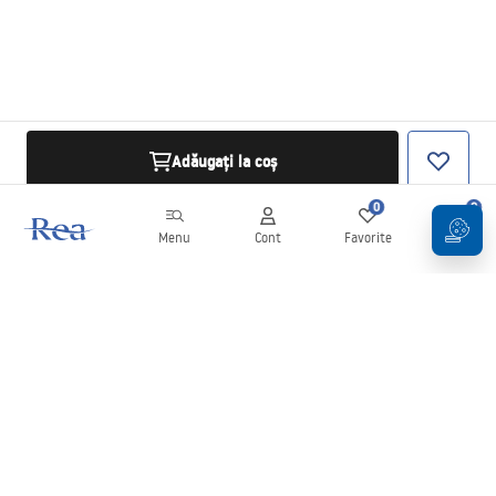
Adăugați la coș
0
0
Menu
Cont
Favorite
Coș
Buletin informativ
Fii la curent cu noutățile și promoțiile!