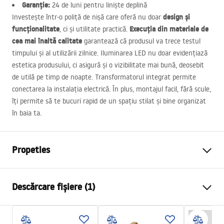
Garanție:
24 de luni pentru liniște deplină
design și
Investește într-o poliță de nișă care oferă nu doar
funcționalitate
Execuția din materiale de
, ci și utilitate practică.
cea mai înaltă calitate
garantează că produsul va trece testul
timpului și al utilizării zilnice. Iluminarea
LED
nu doar evidențiază
estetica produsului, ci asigură și o vizibilitate mai bună, deosebit
de utilă pe timp de noapte. Transformatorul integrat permite
conectarea la instalația electrică. În plus, montajul facil, fără scule,
îți permite să te bucuri rapid de un spațiu stilat și bine organizat
în baia ta.
Propeties
Culoare
Negru
Descărcare fișiere (1)
Material
Inox
Metodă de montaj
Autoadeziv
Condiții de garanție