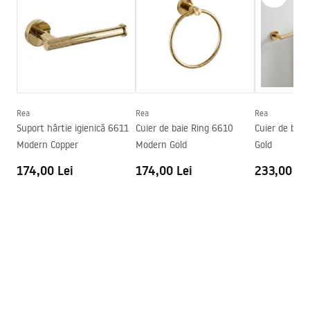
Latime
480
mm
Warranty_Terms_and_Conditions_Accessories_-_24.pdf
Inalime
330
mm
Adâncime
100
mm
Garantie
24 luni
Rea
Rea
Rea
Suport hârtie igienică 6611
Cuier de baie Ring 6610
Cuier de bai
Modern Copper
Modern Gold
Gold
174,00 Lei
174,00 Lei
233,00 Le